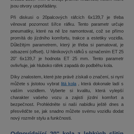
jsou otvory uspořádány.
Při diskusi o 20palcových ráfcích 6x139,7 je třeba
věnovat pozornost šířce ráfku. Tento parametr určuje
pneumatiky, které na ně lze namontovat, což se přímo
promítá do jízdního komfortu, trakce a estetiky vozidla.
Důležitým parametrem, který je třeba si pamatovat, je
odsazení (offset). U hliníkových ráfků s označením ET 25
20" 6x139,7 je hodnota ET 25 mm. Tento parametr
ovlivňuje, jak hluboko ráfek zapadá do podběhu kola.
Díky znalostem, které jste právě získali o značení, si nyní
můžete s jistotou vybrat
litá kola
, která dokonale ladí s
vaším vozidlem. Vyberte si kvalitu, která vylepší
charakter vašeho vozu a zajistí jízdní komfort a
bezpečnost. Prohlédněte si naši nabídku ještě dnes a
přesvědčte se, jak snadno můžete svému vozidlu dodat
nový rozměr stylu a funkčnosti.
Odpovídající 20" kola z lehkých slitin