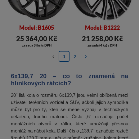
Model: B1605
Model: B1222
25 364,00 Kč
21 258,00 Kč
za sada (4 ks) s DPH
za sada (4 ks) s DPH
1
2
6x139,7 20 – co to znamená na
hliníkových ráfcích?
20" litá kola o rozměru 6x139,7 jsou velmi oblíbená mezi
uživateli terénních vozidel a SUV, ačkoli jejich symbolika
může být pro ty, kteří se méně vyznají v technických
detailech, trochu matoucí. Číslo „6“ označuje počet
montážních otvorů v ráfku, které umožňují přesnou
montáž na náboj kola. Další číslo „139,7“ označuje rozteč
šroubů 139,7 mm a určuje průměr kružnice, kolem které