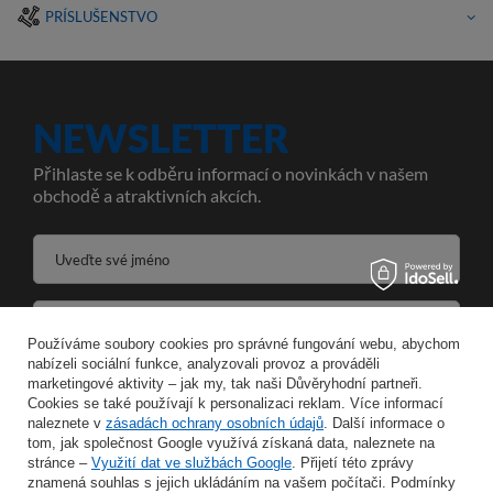
PRÍSLUŠENSTVO
NEWSLETTER
Přihlaste se k odběru informací o novinkách v našem
obchodě a atraktivních akcích.
Uveďte své jméno
Zadejte svou e-mailovou adresu
Používáme soubory cookies pro správné fungování webu, abychom
nabízeli sociální funkce, analyzovali provoz a prováděli
Souhlasím se zpracováním svých osobních údajů pro účely a v rozsahu služby Newsletter ve formátu
marketingové aktivity – jak my, tak naši Důvěryhodní partneři.
Cookies se také používají k personalizaci reklam. Více informací
naleznete v
zásadách ochrany osobních údajů
ULOŽIT
. Další informace o
tom, jak společnost Google využívá získaná data, naleznete na
stránce –
Využití dat ve službách Google
. Přijetí této zprávy
znamená souhlas s jejich ukládáním na vašem počítači. Podmínky