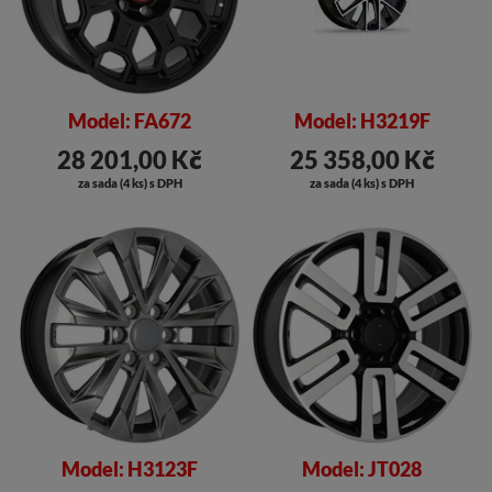
Model: FA672
Model: H3219F
28 201,00 Kč
25 358,00 Kč
za sada (4 ks) s DPH
za sada (4 ks) s DPH
Model: H3123F
Model: JT028