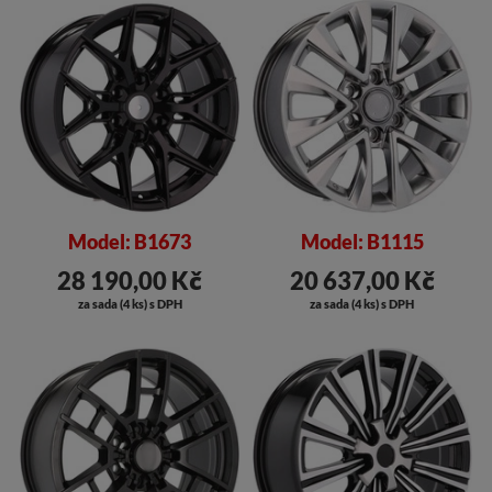
Model: B1673
Model: B1115
28 190,00 Kč
20 637,00 Kč
za sada (4 ks) s DPH
za sada (4 ks) s DPH