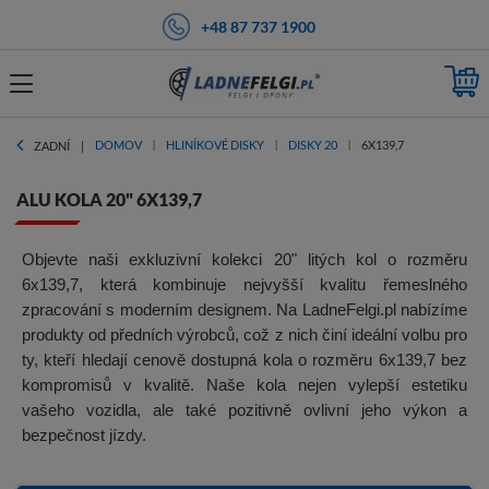
+48 87 737 1900
DOMOV
HLINÍKOVÉ DISKY
DISKY 20
6X139,7
ZADNÍ
ALU KOLA 20" 6X139,7
Objevte naši exkluzivní kolekci 20" litých kol o rozměru
6x139,7, která kombinuje nejvyšší kvalitu řemeslného
zpracování s moderním designem. Na LadneFelgi.pl nabízíme
produkty od předních výrobců, což z nich činí ideální volbu pro
ty, kteří hledají cenově dostupná kola o rozměru 6x139,7 bez
kompromisů v kvalitě. Naše kola nejen vylepší estetiku
vašeho vozidla, ale také pozitivně ovlivní jeho výkon a
bezpečnost jízdy.