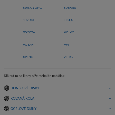
SSANGYONG
SUBARU
SUZUKI
TESLA
TOYOTA
VOLVO
VOYAH
VW
XPENG
ZEEKR
Kliknutím na ikony níže rozbalíte nabídku:
HLINÍKOVÉ DISKY
KOVANÁ KOLA
OCELOVÉ DISKY