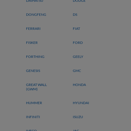
DAIHATSU
DODGE
DONGFENG
DS
FERRARI
FIAT
FISKER
FORD
FORTHING
GEELY
GENESIS
GMC
GREAT WALL
HONDA
(GWM)
HUMMER
HYUNDAI
INFINITI
ISUZU
IVECO
JAC