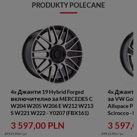
PRODUKTY POLECANE
4x Джанти 19 Hybrid Forged
4x Джант
включително за MERCEDES C
за VW Golf 
W204 W205 W206 E W212 W213
Allspace Pa
S W221 W222 - Y0207 (FBX161)
Scirocco - 
3 597,00 PLN
3 597,
899,25 PLN / pc.
899,25 PLN / pc.