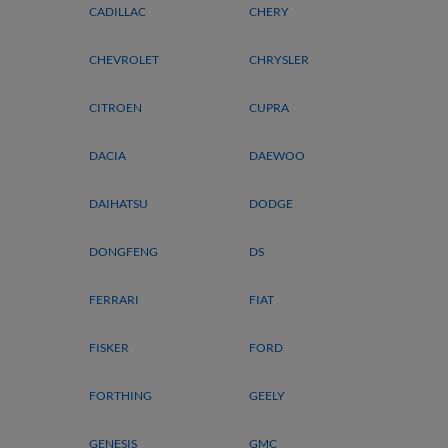
CADILLAC
CHERY
CHEVROLET
CHRYSLER
CITROEN
CUPRA
DACIA
DAEWOO
DAIHATSU
DODGE
DONGFENG
DS
FERRARI
FIAT
FISKER
FORD
FORTHING
GEELY
GENESIS
GMC