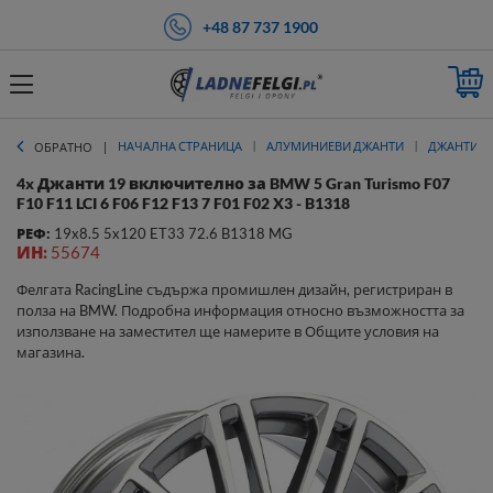
+48 87 737 1900
НАЧАЛНА СТРАНИЦА
АЛУМИНИЕВИ ДЖАНТИ
ДЖАНТИ 1
ОБРАТНО
4x Джанти 19 включително за BMW 5 Gran Turismo F07
F10 F11 LCI 6 F06 F12 F13 7 F01 F02 X3 - B1318
РЕФ:
19x8.5 5x120 ET33 72.6 B1318 MG
ИН:
55674
Фелгата RacingLine съдържа промишлен дизайн, регистриран в
полза на BMW. Подробна информация относно възможността за
използване на заместител ще намерите в Общите условия на
магазина.