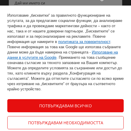
Дай ми името си
Използваме „бисквитки“ за правилното функциониране на
Въведете имейл адреса си
услугата, за да предлагаме социални функции, да анализираме
трафика и да провеждаме маркетингови дейности – както от
нас, така и от нашите доверени партньори. „Бисквитките“ се
Съгласен съм с обработката на личните ми данни за целите и обхвата на услугите на Бюлетина.
използват и за персонализиране на рекламите. Повече
информация ще намерите в
политиката за поверителност
.
ЗАПАЗВАНЕ
Повече информация за това как Google ще използва събраните
данни може да бъде намерена на страницата -
Използване на
данни в услугите на Google
. Приемането на това съобщение
означава съгласие за тяхното запазване на Вашия компютър.
Можете да определите условията за съхранение или достъп до
тях, като кликнете върху раздела „Конфигурация на
ИНФОРМАЦИЯ
съгласията“. Можете да оттеглите съгласието си по всяко време
чрез изтриване на „бисквитките“ от браузъра на съответното
крайно устройство.
МОЯТ АКАУНТ
ПОТВЪРЖДАВАМ ВСИЧКО
ПОМОЩ
КОНТАКТ
ПОТВЪРЖДАВАМ НЕОБХОДИМОСТТА