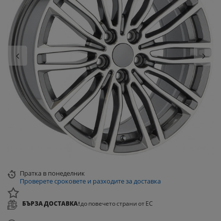
Пратка
в понеделник
Проверете сроковете и разходите за доставка
БЪРЗА ДОСТАВКА!
до повечето страни от ЕС