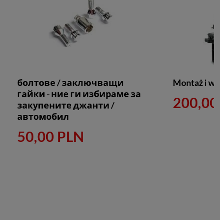
болтове / заключващи
Montaż i wyw
гайки - ние ги избираме за
200,00
закупените джанти /
автомобил
50,00 PLN