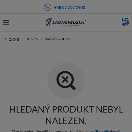
+48 87 737 1900
DOMOV
ŽÁDNÝ PRODUKT
ZADNÍ
HLEDANÝ PRODUKT NEBYL
NALEZEN.
Zkuste zadat přesnější parametry. Využijte
pokročilý vyhledávač
.