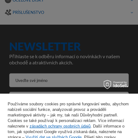
OCELOVÉ DISKY
PRÍSLUŠENSTVO
NEWSLETTER
Přihlaste se k odběru informací o novinkách v našem
obchodě a atraktivních akcích.
Uveďte své jméno
Zadejte svou e-mailovou adresu
Používáme soubory cookies pro správné fungování webu, abychom
nabízeli sociální funkce, analyzovali provoz a prováděli
Souhlasím se zpracováním svých osobních údajů pro účely a v rozsahu služby Newsletter ve formátu
marketingové aktivity – jak my, tak naši Důvěryhodní partneři.
Cookies se také používají k personalizaci reklam. Více informací
naleznete v
zásadách ochrany osobních údajů
ULOŽIT
. Další informace o
tom, jak společnost Google využívá získaná data, naleznete na
stránce –
Využití dat ve službách Google
. Přijetí této zprávy