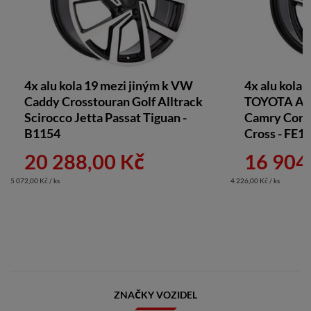
4x alu kola 19 mezi jiným k VW
4x alu kola 
Caddy Crosstouran Golf Alltrack
TOYOTA Aur
Scirocco Jetta Passat Tiguan -
Camry Corol
B1154
Cross - FE1
20 288,00 Kč
16 904
5 072,00 Kč / ks
4 226,00 Kč / ks
ZNAČKY VOZIDEL