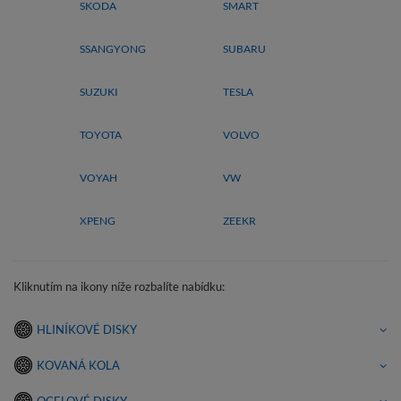
SKODA
SMART
SSANGYONG
SUBARU
SUZUKI
TESLA
TOYOTA
VOLVO
VOYAH
VW
XPENG
ZEEKR
Kliknutím na ikony níže rozbalíte nabídku:
HLINÍKOVÉ DISKY
KOVANÁ KOLA