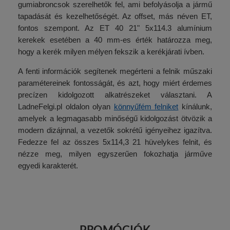
gumiabroncsok szerelhetők fel, ami befolyásolja a jármű
tapadását és kezelhetőségét. Az offset, más néven ET,
fontos szempont. Az ET 40 21" 5x114.3 alumínium
kerekek esetében a 40 mm-es érték határozza meg,
hogy a kerék milyen mélyen fekszik a kerékjárati ívben.
A fenti információk segítenek megérteni a felnik műszaki
paramétereinek fontosságát, és azt, hogy miért érdemes
precízen kidolgozott alkatrészeket választani. A
LadneFelgi.pl oldalon olyan
könnyűfém felniket
kínálunk,
amelyek a legmagasabb minőségű kidolgozást ötvözik a
modern dizájnnal, a vezetők sokrétű igényeihez igazítva.
Fedezze fel az összes 5x114,3 21 hüvelykes felnit, és
nézze meg, milyen egyszerűen fokozhatja járműve
egyedi karakterét.
PROMÓCIÓK