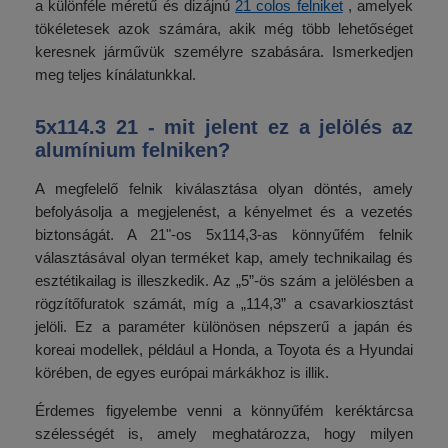
a különféle méretű és dizájnú
21 colos felniket
, amelyek
tökéletesek azok számára, akik még több lehetőséget
keresnek járművük személyre szabására. Ismerkedjen
meg teljes kínálatunkkal.
5x114.3 21 - mit jelent ez a jelölés az
alumínium felniken?
A megfelelő felnik kiválasztása olyan döntés, amely
befolyásolja a megjelenést, a kényelmet és a vezetés
biztonságát. A 21"-os 5x114,3-as könnyűfém felnik
választásával olyan terméket kap, amely technikailag és
esztétikailag is illeszkedik. Az „5”-ös szám a jelölésben a
rögzítőfuratok számát, míg a „114,3” a csavarkiosztást
jelöli. Ez a paraméter különösen népszerű a japán és
koreai modellek, például a Honda, a Toyota és a Hyundai
körében, de egyes európai márkákhoz is illik.
Érdemes figyelembe venni a könnyűfém keréktárcsa
szélességét is, amely meghatározza, hogy milyen