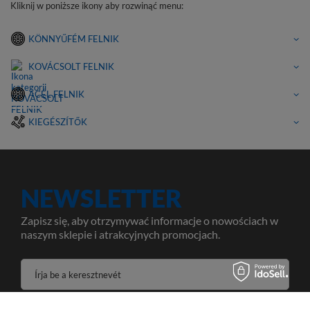
Kliknij w poniższe ikony aby rozwinąć menu:
KÖNNYŰFÉM FELNIK
KOVÁCSOLT FELNIK
ACÉL FELNIK
KIEGÉSZÍTŐK
NEWSLETTER
Zapisz się, aby otrzymywać informacje o nowościach w
naszym sklepie i atrakcyjnych promocjach.
Írja be a keresztnevét