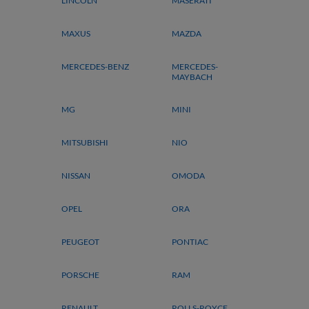
LINCOLN
MASERATI
MAXUS
MAZDA
MERCEDES-BENZ
MERCEDES-
MAYBACH
MG
MINI
MITSUBISHI
NIO
NISSAN
OMODA
OPEL
ORA
PEUGEOT
PONTIAC
PORSCHE
RAM
RENAULT
ROLLS-ROYCE