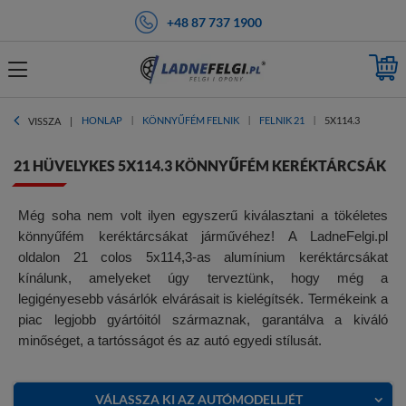
+48 87 737 1900
HONLAP
KÖNNYŰFÉM FELNIK
FELNIK 21
5X114.3
VISSZA
21 HÜVELYKES 5X114.3 KÖNNYŰFÉM KERÉKTÁRCSÁK
Még soha nem volt ilyen egyszerű kiválasztani a tökéletes
könnyűfém keréktárcsákat járművéhez! A LadneFelgi.pl
oldalon 21 colos 5x114,3-as alumínium keréktárcsákat
kínálunk, amelyeket úgy terveztünk, hogy még a
legigényesebb vásárlók elvárásait is kielégítsék. Termékeink a
piac legjobb gyártóitól származnak, garantálva a kiváló
minőséget, a tartósságot és az autó egyedi stílusát.
VÁLASSZA KI AZ AUTÓMODELLJÉT