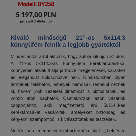
Modell: BY258
5 197,00 PLN
per szett (4 db) bruttó
Kiváló minőségű 21”-os 5x114.3
könnyűfém felnik a legjobb gyártóktól
Minden autós arról álmodik, hogy autója kitűnjön az úton.
A 21"-os 5x114.3-as könnyűfém keréktárcsáinkkal
könnyedén átalakíthatja járműve megjelenését, karaktert
és eleganciát kölcsönözve neki. Kínálatunkban olyan
termékek találhatók, amelyek nemcsak remekül néznek
ki, hanem jobb vezetési dinamikát is biztosítanak, és
vonzó áron kaphatók. Csatlakozzon azon vásárlók
csoportjához, akik megfizethető árú 5x114.3-as
keréktárcsákat vásároltak, amelyeket biztonsági és
kényelmi szempontból is kiválasztottak és teszteltek.
Ne felejtse el megnézni további termékeinket is, beleértve