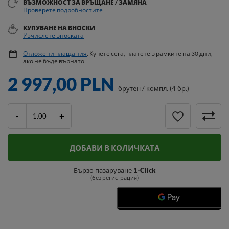
ВЪЗМОЖНОСТ ЗА ВРЪЩАНЕ / ЗАМЯНА
Проверете подробностите
КУПУВАНЕ НА ВНОСКИ
Изчислете вноската
Отложени плащания
. Купете сега, платете в рамките на 30 дни,
ако не бъде върнато
2 997,00 PLN
брутен
/
компл. (4 бр.)
-
+
ДОБАВИ В КОЛИЧКАТА
Бързо пазаруване
1-Click
(без регистрация)