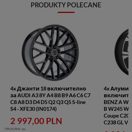
PRODUKTY POLECANE
4x Джанти 18 включително
4x Алуми
за AUDI A3 8Y A4 B8 B9 A6 C6 C7
включите
C8 A8 D3 D4 D5 Q2 Q3 Q5 S-line
BENZ A W1
S4 - XFE30 (IN0174)
B W245 W2
Coupe C207
2 997,00 PLN
C238 GL V 
749,25 PLN / pc.