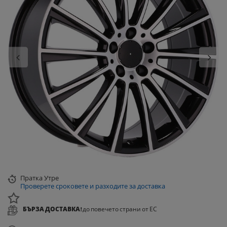
Пратка
Утре
Проверете сроковете и разходите за доставка
БЪРЗА ДОСТАВКА!
до повечето страни от ЕС