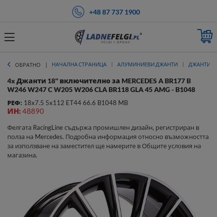
+48 87 737 1900
НАЧАЛНА СТРАНИЦА
АЛУМИНИЕВИ ДЖАНТИ
ДЖАНТИ 1
ОБРАТНО
4x Джанти 18'' включително за MERCEDES A BR177 B
W246 W247 C W205 W206 CLA BR118 GLA 45 AMG - B1048
РЕФ:
18x7.5 5x112 ET44 66.6 B1048 MB
ИН:
48890
Фелгата RacingLine съдържа промишлен дизайн, регистриран в
полза на Mercedes. Подробна информация относно възможността
за използване на заместител ще намерите в Общите условия на
магазина.