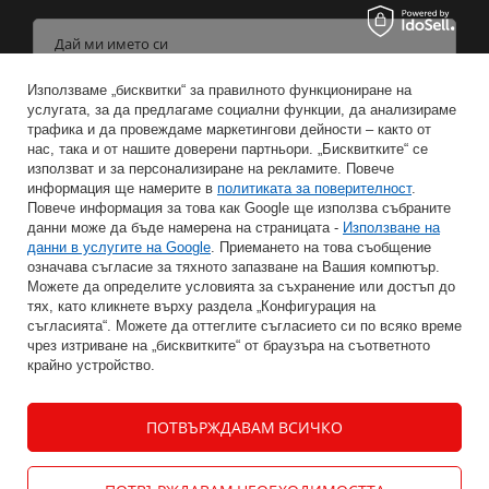
Дай ми името си
Използваме „бисквитки“ за правилното функциониране на
Въведете имейл адреса си
услугата, за да предлагаме социални функции, да анализираме
трафика и да провеждаме маркетингови дейности – както от
нас, така и от нашите доверени партньори. „Бисквитките“ се
Съгласен съм с обработката на личните ми данни за целите и обхвата на услугите на Бюлетина.
използват и за персонализиране на рекламите. Повече
информация ще намерите в
политиката за поверителност
.
ЗАПАЗВАНЕ
Повече информация за това как Google ще използва събраните
данни може да бъде намерена на страницата -
Използване на
данни в услугите на Google
. Приемането на това съобщение
означава съгласие за тяхното запазване на Вашия компютър.
Можете да определите условията за съхранение или достъп до
тях, като кликнете върху раздела „Конфигурация на
ИНФОРМАЦИЯ
съгласията“. Можете да оттеглите съгласието си по всяко време
чрез изтриване на „бисквитките“ от браузъра на съответното
крайно устройство.
МОЯТ АКАУНТ
ПОТВЪРЖДАВАМ ВСИЧКО
ПОМОЩ
КОНТАКТ