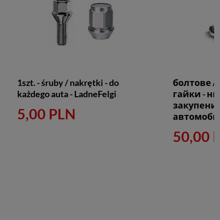
1szt. - śruby / nakrętki - do
болтове 
każdego auta - LadneFelgi
гайки - н
закупенит
5,00 PLN
автомоби
50,00 