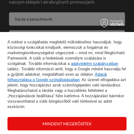
naszym sklepie i atrakcyjnych promocjach.
Írja be a keresztnevét
Írja be az e-mail címét
A sütiket a szolgáltatás megfelelő működéséhez használjuk, hogy
közösségi funkciókat kínáljunk, elemezzük a forgalmat és
Wyrażam zgodę na przetwarzanie moich danych osobowych w celeach oraz zakresie realizacji usług Newsletter w
marketingtevékenységeket végezzünk – mind mi, mind Megbízható
Partnereink. A sütik a hirdetések személyre szabására is
szolgálnak. További információkat a
adatvédelmi szabályzatban
MENTÉS
találsz. További információ arról, hogy a Google miként használja fel
a gyűjtött adatokat, megtalálható ezen az oldalon:
Adatok
felhasználása a Google szolgáltatásaiban
. Az üzenet elfogadása azt
jelenti, hogy hozzájárulsz azok számítógépeden való tárolásához.
Meghatározhatod a tárolás vagy a hozzáférés feltételeit a
INFORMÁCIÓ
„Hozzájárulások beállítása” fülre kattintva. A hozzájárulást bármikor
visszavonhatod a sütik böngészőből való törlésével az adott
eszközön.
FIÓKOM
MINDENT MEGERŐSÍTEK
SEGÍTSÉG