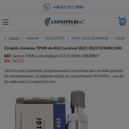
+48 87 737 1900
HONLAP
KIEGÉSZÍTŐK
TPMS - SZOLGÁLTATÁSOK
CZUJNIK 
VISSZA
Czujnik ciśnienia TPMS do KIA Carnival 2021-2023 52940L1100
REF:
Sensor TPMS LadneFelgi.pl 433/315MHz SREBRNY
ID:
70251
Jest to cześć zamienna, programowalna i wysyłana jako produkt gotowy
do zamontowania. Urządzenie działa na częstotliwości 433 MHz - pasuje
do większości Europejskich Aut