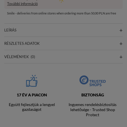
További információ
Smile - deliveries from online stores when ordering more than 50,00 PLN are free
LEÍRÁS
RÉSZLETES ADATOK
VÉLEMÉNYEK
(0)
17 ÉV A PIACON
BIZTONSÁG
Együtt fejlesztjük a lengyel
Ingyenes rendelésbiztosítás
gazdaságot
lehetősége - Trusted Shop
Protect