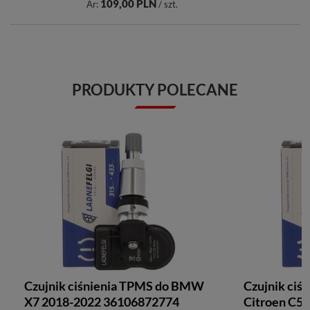
109,00 PLN
Ár:
/ szt.
PRODUKTY POLECANE
Czujnik ciśnienia TPMS do BMW
Czujnik ciś
X7 2018-2022 36106872774
Citroen C5