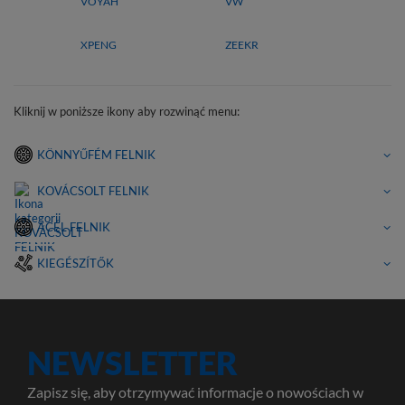
VOYAH
VW
XPENG
ZEEKR
Kliknij w poniższe ikony aby rozwinąć menu:
KÖNNYŰFÉM FELNIK
KOVÁCSOLT FELNIK
ACÉL FELNIK
KIEGÉSZÍTŐK
NEWSLETTER
Zapisz się, aby otrzymywać informacje o nowościach w