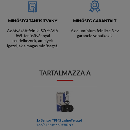
MINŐSÉGI TANÚSÍTVÁNY
MINŐSÉG GARANTÁLT
Az ötvözött felnik ISO és VIA
Az alumínium felnikre 3 év
JWL tanúsítvánnyal
garancia vonatkozik
rendelkeznek, amelyek
igazolják a magas minőséget.
TARTALMAZZA A
1x
Sensor TPMS LadneFelgi.pl
433/315MHz SREBRNY