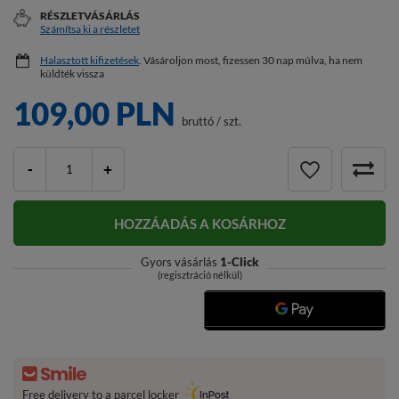
RÉSZLETVÁSÁRLÁS
Számítsa ki a részletet
Halasztott kifizetések
. Vásároljon most, fizessen 30 nap múlva, ha nem
küldték vissza
109,00 PLN
bruttó
/
szt.
-
+
HOZZÁADÁS A KOSÁRHOZ
Gyors vásárlás
1-Click
(regisztráció nélkül)
Free delivery to a parcel locker