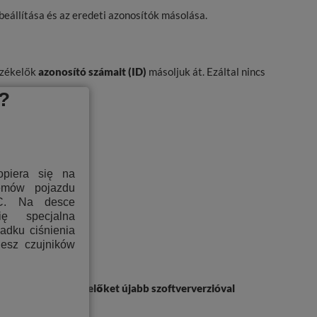
beállítása és az eredeti azonosítók másolása.
rzékelők
azonosító számait (ID)
másoljuk át. Ezáltal nincs
?
opiera się na
temów pojazdu
C. Na desce
ię specjalna
padku ciśnienia
jesz czujników
sé.
hatók. Ha az érzékelőket újabb szoftververzióval