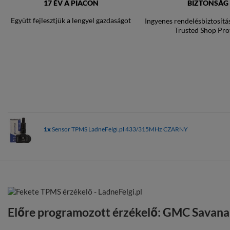
17 ÉV A PIACON
BIZTONSÁG
Együtt fejlesztjük a lengyel gazdaságot
Ingyenes rendelésbiztosítá
Trusted Shop Pro
1x
Sensor TPMS LadneFelgi.pl 433/315MHz CZARNY
Előre programozott érzékelő: GMC Savana