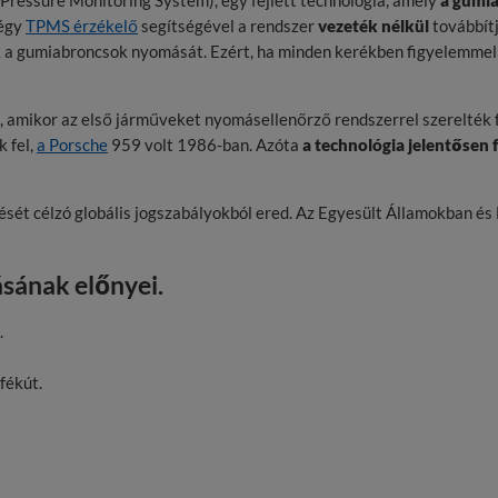
ressure Monitoring System), egy fejlett technológia, amely
a gumi
négy
TPMS érzékelő
segítségével a rendszer
vezeték nélkül
továbbítj
 a gumiabroncsok nyomását. Ezért, ha minden kerékben figyelemmel s
, amikor az első járműveket nyomásellenőrző rendszerrel szerelték f
 fel,
a Porsche
959 volt 1986-ban. Azóta
a technológia jelentősen 
sét célzó globális jogszabályokból ered. Az Egyesült Államokban é
sának előnyei.
.
fékút.