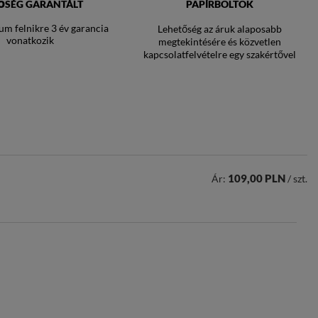
ŐSÉG GARANTÁLT
PAPÍRBOLTOK
um felnikre 3 év garancia
Lehetőség az áruk alaposabb
vonatkozik
megtekintésére és közvetlen
kapcsolatfelvételre egy szakértővel
109,00 PLN
Ár:
/ szt.