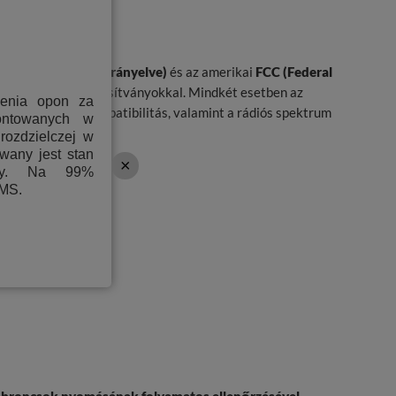
ítványok
ádióberendezések irányelve)
és az amerikai
FCC (Federal
nak megfelelő tanúsítványokkal. Mindkét esetben az
ienia opon za
ektromágneses kompatibilitás, valamint a rádiós spektrum
ontowanych w
rozdzielczej w
wany jest stan
ony. Na 99%
PMS.