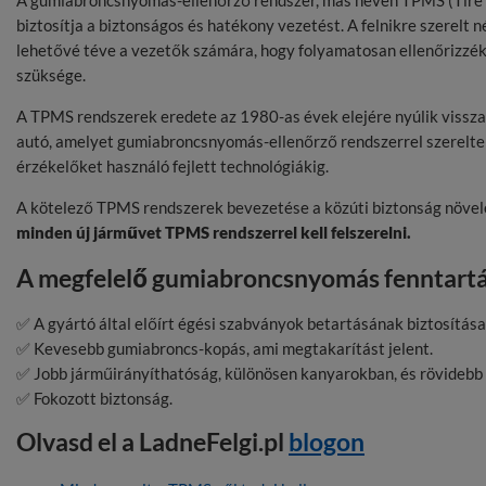
A gumiabroncsnyomás-ellenőrző rendszer, más néven TPMS (Tire P
biztosítja a biztonságos és hatékony vezetést. A felnikre szerelt 
lehetővé téve a vezetők számára, hogy folyamatosan ellenőrizzék
szüksége.
A TPMS rendszerek eredete az 1980-as évek elejére nyúlik vissza
autó, amelyet gumiabroncsnyomás-ellenőrző rendszerrel szereltek
érzékelőket használó fejlett technológiákig.
A kötelező TPMS rendszerek bevezetése a közúti biztonság növelé
minden új járművet TPMS rendszerrel kell felszerelni.
A megfelelő gumiabroncsnyomás fenntartá
✅ A gyártó által előírt égési szabványok betartásának biztosítása
✅ Kevesebb gumiabroncs-kopás, ami megtakarítást jelent.
✅ Jobb járműirányíthatóság, különösen kanyarokban, és rövidebb 
✅ Fokozott biztonság.
Olvasd el a LadneFelgi.pl
blogon