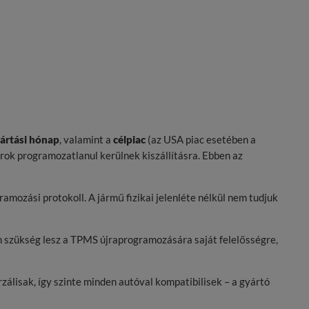
ártási hónap
, valamint a
célpiac
(az USA piac esetében a
rok programozatlanul kerülnek kiszállításra. Ebben az
ozási protokoll. A jármű fizikai jelenléte nélkül nem tudjuk
n szükség lesz a TPMS újraprogramozására saját felelősségre,
álisak, így szinte minden autóval kompatibilisek – a gyártó