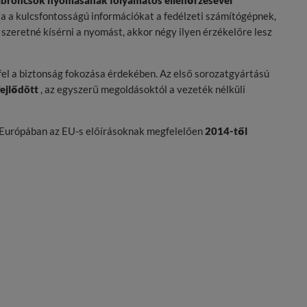
abroncsok nyomásának folyamatos ellenőrzésével
a a kulcsfontosságú információkat a fedélzeti számítógépnek,
zeretné kísérni a nyomást, akkor négy ilyen érzékelőre lesz
el a biztonság fokozása érdekében. Az első sorozatgyártású
fejlődött
, az egyszerű megoldásoktól a vezeték nélküli
s Európában az EU-s előírásoknak megfelelően
2014-től