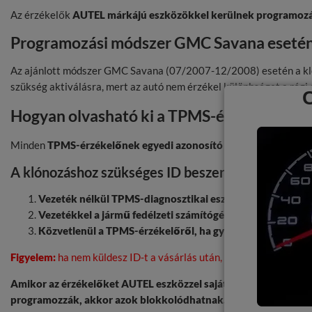
Az érzékelők
AUTEL márkájú eszközökkel kerülnek programoz
Programozási módszer GMC Savana esetén 
Az ajánlott módszer GMC Savana (07/2007-12/2008) esetén a klón
szükség aktiválásra, mert az autó nem érzékel különbséget a régi 
Hogyan olvasható ki a TPMS-érzékelő ID?
Minden
TPMS-érzékelőnek egyedi azonosító száma
van. Az új é
A klónozáshoz szükséges ID beszerzésének háro
Vezeték nélkül TPMS-diagnosztikai eszközzel.
Az eszközt 
Vezetékkel a jármű fedélzeti számítógépéből.
Szervizben s
Közvetlenül a TPMS-érzékelőről, ha gyári.
Utángyártott é
Figyelem:
ha nem küldesz ID-t a vásárlás után, automatikusan hely
Amikor az érzékelőket AUTEL eszközzel saját kezűleg programoz
programozzák, akkor azok blokkolódhatnak.