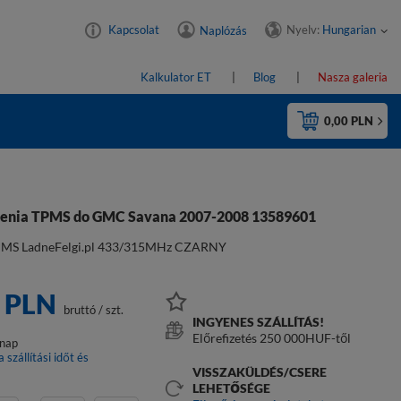
Nyelv:
Hungarian
Kapcsolat
Naplózás
Kalkulator ET
Blog
Nasza galeria
0,00 PLN
nienia TPMS do GMC Savana 2007-2008 13589601
PMS LadneFelgi.pl 433/315MHz CZARNY
0 PLN
bruttó
/
szt.
INGYENES SZÁLLÍTÁS!
Előrefizetés 250 000HUF-től
lnap
a szállítási időt és
t
VISSZAKÜLDÉS/CSERE
LEHETŐSÉGE