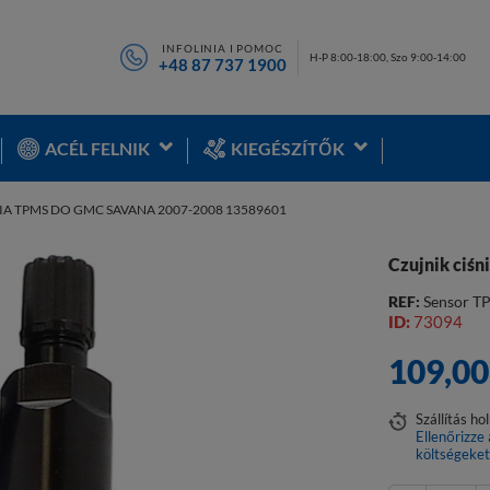
INFOLINIA I POMOC
H-P 8:00-18:00, Szo 9:00-14:00
+48 87 737 1900
ACÉL FELNIK
KIEGÉSZÍTŐK
IA TPMS DO GMC SAVANA 2007-2008 13589601
Czujnik ciś
REF:
Sensor T
ID:
73094
109,0
Szállítás
ho
Ellenőrizze 
költségeke