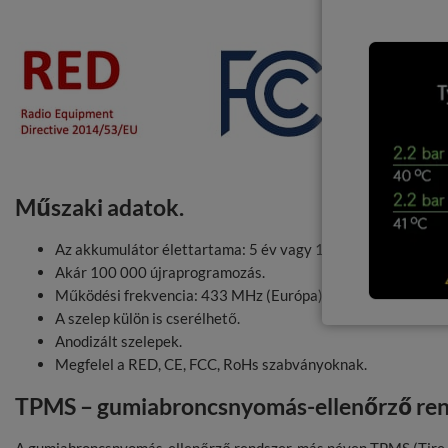
A RED
Az érzék
Communi
érzékelő
hatékony
Műszaki adatok.
Az akkumulátor élettartama: 5 év vagy 150 000 km.
Akár 100 000 újraprogramozás.
Működési frekvencia: 433 MHz (Európa) vagy 315 MHz (US
A szelep külön is cserélhető.
Anodizált szelepek.
Megfelel a RED, CE, FCC, RoHs szabványoknak.
TPMS – gumiabroncsnyomás-ellenőrző ren