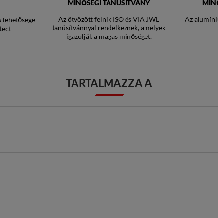
MINŐSÉGI TANÚSÍTVÁNY
MIN
Az ötvözött felnik ISO és VIA JWL
Az alumíni
s lehetősége -
tanúsítvánnyal rendelkeznek, amelyek
tect
igazolják a magas minőséget.
TARTALMAZZA A