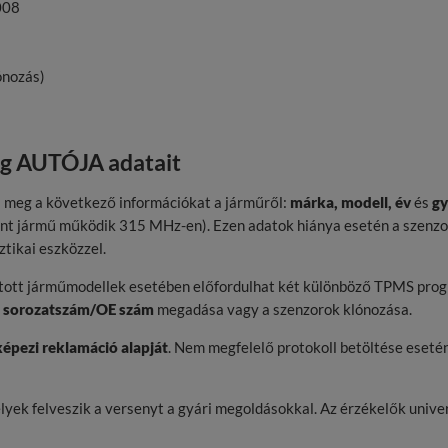
008
ónozás)
eg AUTÓJA adatait
 meg a következő információkat a járműről:
márka, modell, év
és
gy
zánt jármű működik 315 MHz-en). Ezen adatok hiánya esetén a szenzo
tikai eszközzel.
tott járműmodellek esetében előfordulhat két különböző TPMS program
a
sorozatszám/OE szám
megadása vagy a szenzorok klónozása.
épezi reklamáció alapját
. Nem megfelelő protokoll betöltése eseté
ek felveszik a versenyt a gyári megoldásokkal. Az érzékelők univerz