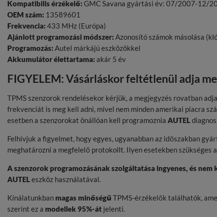
Kompatibilis érzékelő:
GMC Savana gyártási év: 07/2007-12/2
OEM szám:
13589601
Frekvencia:
433 MHz (Európa)
Ajánlott programozási módszer:
Azonosító számok másolása (kl
Programozás:
Autel márkájú eszközökkel
Akkumulátor élettartama:
akár 5 év
FIGYELEM: Vásárláskor feltétlenül adja m
TPMS szenzorok rendelésekor kérjük, a megjegyzés rovatban adja
frekvenciát is meg kell adni, mivel nem minden amerikai piacra s
esetben a szenzorokat önállóan kell programoznia
AUTEL
diagnosz
Felhívjuk a figyelmet, hogy egyes, ugyanabban az időszakban gyár
meghatározni a megfelelő protokollt. Ilyen esetekben szükséges 
A szenzorok programozásának szolgáltatása ingyenes, és nem k
AUTEL
eszköz használatával.
Kínálatunkban
magas minőségű
TPMS-érzékelők találhatók, amely
szerint ez a
modellek 95%-át
jelenti.