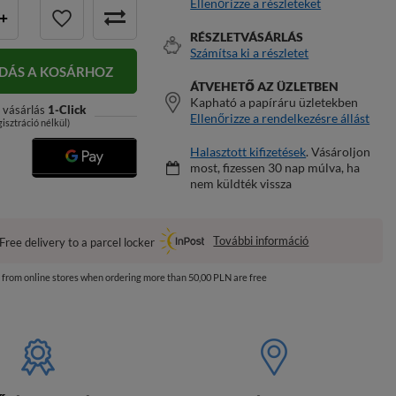
Ellenőrizze a részleteket
+
RÉSZLETVÁSÁRLÁS
Számítsa ki a részletet
DÁS A KOSÁRHOZ
ÁTVEHETŐ AZ ÜZLETBEN
Kapható a papíráru üzletekben
 vásárlás
1-Click
Ellenőrizze a rendelkezésre állást
gisztráció nélkül)
Halasztott kifizetések
. Vásároljon
most, fizessen 30 nap múlva, ha
nem küldték vissza
További információ
Free delivery to a parcel locker
s from online stores when ordering more than 50,00 PLN are free