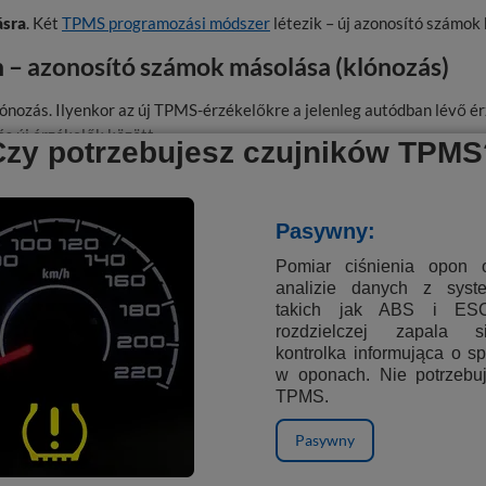
ásra
. Két
TPMS programozási módszer
létezik – új azonosító számok 
– azonosító számok másolása (klónozás)
ozás. Ilyenkor az új TPMS-érzékelőkre a jelenleg autódban lévő é
és új érzékelők között.
Czy potrzebujesz czujników TPMS
rzékelők programozásához szükségünk van a régiek ID-jára.
Pasywny:
m módja:
Pomiar ciśnienia opon 
analizie danych z sys
a kerékhez kell közelíteni, majd kiolvasni az adatokat.
takich jak ABS i ES
rozdzielczej zapala s
zámítógéppel csatlakozni az autóhoz és kiolvasni az ID-kat.
kontrolka informująca o s
rzékelőknél nincs nyomtatott ID.
w oponach. Nie potrzebu
TPMS.
ettesítőket készítünk, ami új érzékelők aktiválását teszi szükséges
Pasywny
za, az érzékelők legfeljebb 7.70-es szoftververzióval programoz