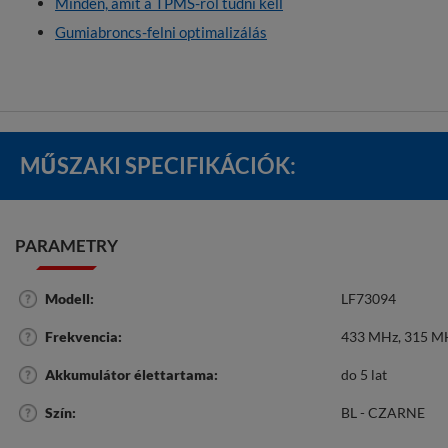
Minden, amit a TPMS-ről tudni kell
Gumiabroncs-felni optimalizálás
MŰSZAKI SPECIFIKÁCIÓK:
PARAMETRY
Modell
LF73094
Frekvencia
433 MHz
315 M
Akkumulátor élettartama
do 5 lat
Szín
BL - CZARNE