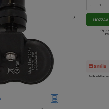
-
HOZZÁA
Gyors
(re
Smile - deliverie