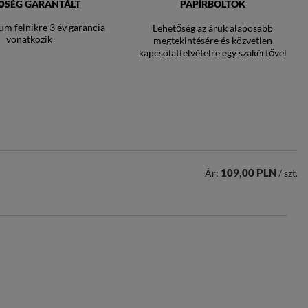
ŐSÉG GARANTÁLT
PAPÍRBOLTOK
um felnikre 3 év garancia
Lehetőség az áruk alaposabb
vonatkozik
megtekintésére és közvetlen
kapcsolatfelvételre egy szakértővel
109,00 PLN
Ár:
/ szt.