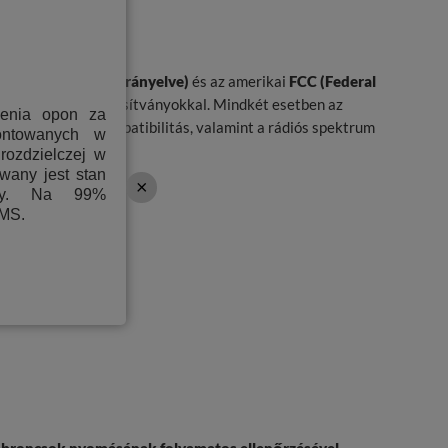
ítványok
ádióberendezések irányelve)
és az amerikai
FCC (Federal
nak megfelelő tanúsítványokkal. Mindkét esetben az
ienia opon za
ektromágneses kompatibilitás, valamint a rádiós spektrum
ontowanych w
rozdzielczej w
wany jest stan
ony. Na 99%
PMS.