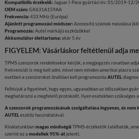
Kompatibilis érzékelő:
Jaguar I-Pace gyártási év: 01/2019-12/
OEM szám:
GX631A159AA
Frekvencia:
433 MHz (Európa)
Ajánlott programozási módszer:
Azonosító számok másolása (kl
Programozás:
Autel márkájú eszközökkel
Akkumulátor élettartama:
akár 5 év
FIGYELEM: Vásárláskor feltétlenül adja m
TPMS szenzorok rendelésekor kérjük, a megjegyzés rovatban adja
frekvenciát is meg kell adni, mivel nem minden amerikai piacra s
esetben a szenzorokat önállóan kell programoznia
AUTEL
diagnosz
Felhívjuk a figyelmet, hogy egyes, ugyanabban az időszakban gyár
meghatározni a megfelelő protokollt. Ilyen esetekben szükséges 
A szenzorok programozásának szolgáltatása ingyenes, és nem k
AUTEL
eszköz használatával.
Kínálatunkban
magas minőségű
TPMS-érzékelők találhatók, amely
szerint ez a
modellek 95%-át
jelenti.