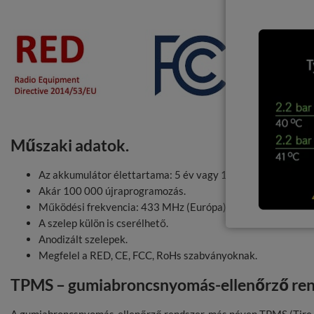
A RED
Az érzék
Communi
érzékelő
hatékony
Műszaki adatok.
Az akkumulátor élettartama: 5 év vagy 150 000 km.
Akár 100 000 újraprogramozás.
Működési frekvencia: 433 MHz (Európa) vagy 315 MHz (US
A szelep külön is cserélhető.
Anodizált szelepek.
Megfelel a RED, CE, FCC, RoHs szabványoknak.
TPMS – gumiabroncsnyomás-ellenőrző ren