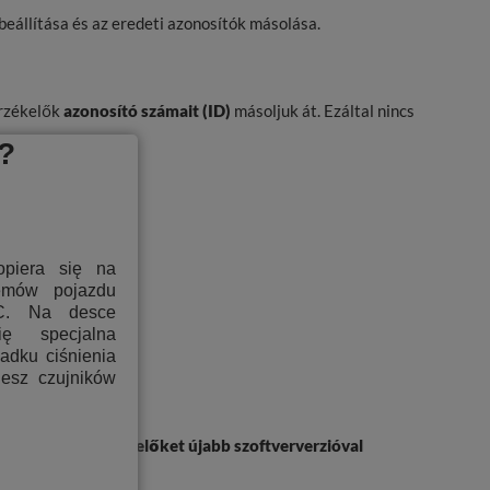
beállítása és az eredeti azonosítók másolása.
érzékelők
azonosító számait (ID)
másoljuk át. Ezáltal nincs
?
opiera się na
temów pojazdu
C. Na desce
ię specjalna
padku ciśnienia
jesz czujników
sé.
hatók. Ha az érzékelőket újabb szoftververzióval