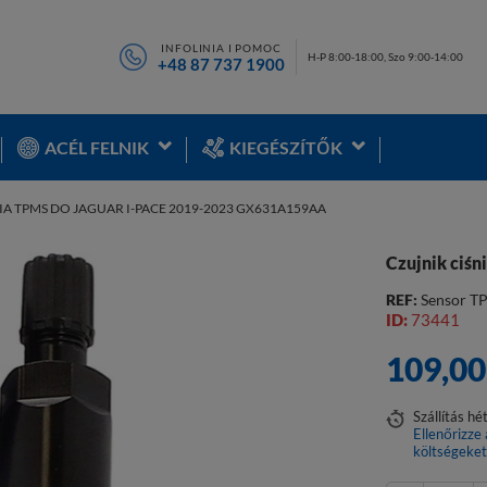
INFOLINIA I POMOC
H-P 8:00-18:00, Szo 9:00-14:00
+48 87 737 1900
ACÉL FELNIK
KIEGÉSZÍTŐK
IA TPMS DO JAGUAR I-PACE 2019-2023 GX631A159AA
Czujnik ciś
REF:
Sensor T
ID:
73441
109,0
Szállítás
hé
Ellenőrizze 
költségeke