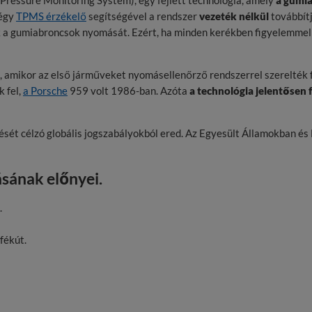
ressure Monitoring System), egy fejlett technológia, amely
a gumi
négy
TPMS érzékelő
segítségével a rendszer
vezeték nélkül
továbbítj
 a gumiabroncsok nyomását. Ezért, ha minden kerékben figyelemmel s
, amikor az első járműveket nyomásellenőrző rendszerrel szerelték f
 fel,
a Porsche
959 volt 1986-ban. Azóta
a technológia jelentősen 
sét célzó globális jogszabályokból ered. Az Egyesült Államokban é
sának előnyei.
.
fékút.