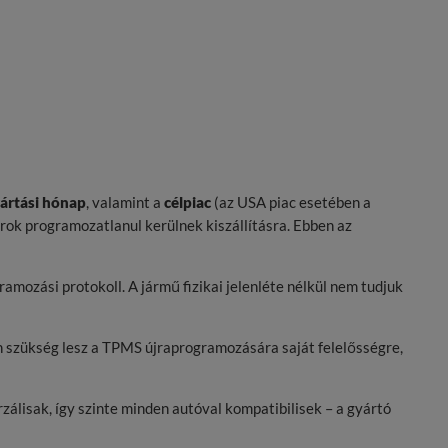
ártási hónap
, valamint a
célpiac
(az USA piac esetében a
rok programozatlanul kerülnek kiszállításra. Ebben az
ozási protokoll. A jármű fizikai jelenléte nélkül nem tudjuk
n szükség lesz a TPMS újraprogramozására saját felelősségre,
álisak, így szinte minden autóval kompatibilisek – a gyártó