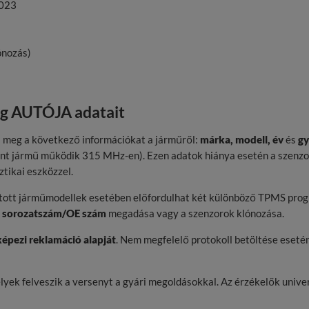
2023
ónozás)
eg AUTÓJA adatait
 meg a következő információkat a járműről:
márka, modell, év
és
gy
zánt jármű működik 315 MHz-en). Ezen adatok hiánya esetén a szenzo
tikai eszközzel.
tott járműmodellek esetében előfordulhat két különböző TPMS program
a
sorozatszám/OE szám
megadása vagy a szenzorok klónozása.
épezi reklamáció alapját
. Nem megfelelő protokoll betöltése eseté
ek felveszik a versenyt a gyári megoldásokkal. Az érzékelők univerz