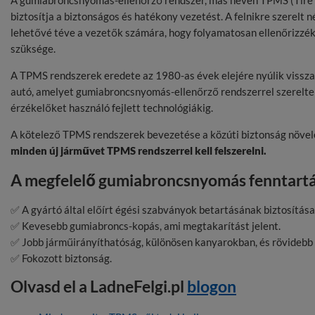
A gumiabroncsnyomás-ellenőrző rendszer, más néven TPMS (Tire P
biztosítja a biztonságos és hatékony vezetést. A felnikre szerelt 
lehetővé téve a vezetők számára, hogy folyamatosan ellenőrizzék
szüksége.
A TPMS rendszerek eredete az 1980-as évek elejére nyúlik vissza
autó, amelyet gumiabroncsnyomás-ellenőrző rendszerrel szereltek
érzékelőket használó fejlett technológiákig.
A kötelező TPMS rendszerek bevezetése a közúti biztonság növelé
minden új járművet TPMS rendszerrel kell felszerelni.
A megfelelő gumiabroncsnyomás fenntartá
✅ A gyártó által előírt égési szabványok betartásának biztosítása
✅ Kevesebb gumiabroncs-kopás, ami megtakarítást jelent.
✅ Jobb járműirányíthatóság, különösen kanyarokban, és rövidebb 
✅ Fokozott biztonság.
Olvasd el a LadneFelgi.pl
blogon