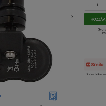
-
HOZZÁA
Gyors
(re
Smile - deliverie