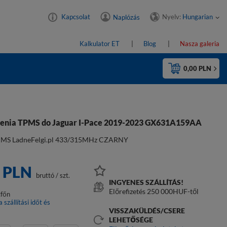
Nyelv:
Hungarian
Kapcsolat
Naplózás
Kalkulator ET
Blog
Nasza galeria
0,00 PLN
nienia TPMS do Jaguar I-Pace 2019-2023 GX631A159AA
PMS LadneFelgi.pl 433/315MHz CZARNY
0 PLN
bruttó
/
szt.
INGYENES SZÁLLÍTÁS!
Előrefizetés 250 000HUF-től
tfőn
a szállítási időt és
t
VISSZAKÜLDÉS/CSERE
LEHETŐSÉGE