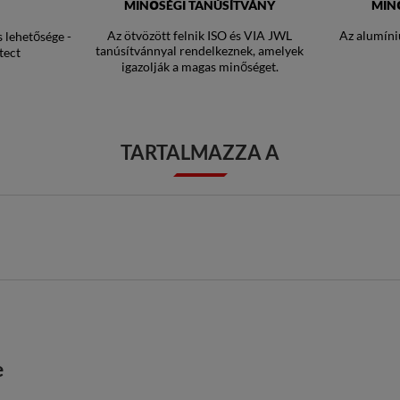
MINŐSÉGI TANÚSÍTVÁNY
MIN
Az ötvözött felnik ISO és VIA JWL
Az alumíni
s lehetősége -
tanúsítvánnyal rendelkeznek, amelyek
tect
igazolják a magas minőséget.
TARTALMAZZA A
e