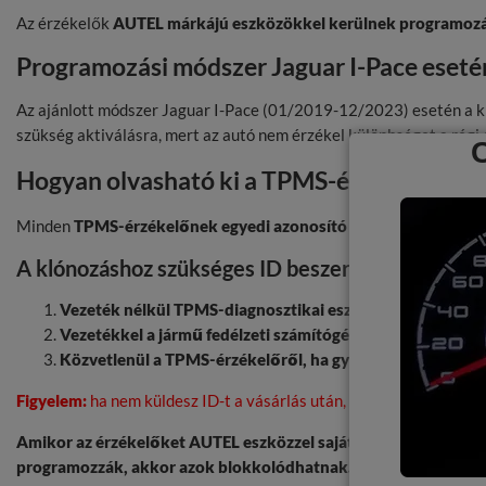
Az érzékelők
AUTEL márkájú eszközökkel kerülnek programoz
Programozási módszer Jaguar I-Pace eseté
Az ajánlott módszer Jaguar I-Pace (01/2019-12/2023) esetén a kl
szükség aktiválásra, mert az autó nem érzékel különbséget a régi 
Hogyan olvasható ki a TPMS-érzékelő ID?
Minden
TPMS-érzékelőnek egyedi azonosító száma
van. Az új é
A klónozáshoz szükséges ID beszerzésének háro
Vezeték nélkül TPMS-diagnosztikai eszközzel.
Az eszközt 
Vezetékkel a jármű fedélzeti számítógépéből.
Szervizben s
Közvetlenül a TPMS-érzékelőről, ha gyári.
Utángyártott é
Figyelem:
ha nem küldesz ID-t a vásárlás után, automatikusan hely
Amikor az érzékelőket AUTEL eszközzel saját kezűleg programoz
programozzák, akkor azok blokkolódhatnak.