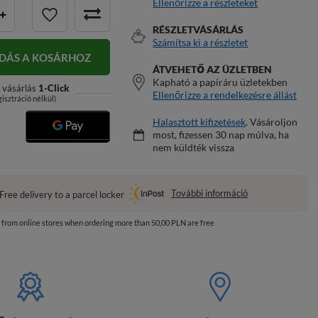
Ellenőrizze a részleteket
+
RÉSZLETVÁSÁRLÁS
Számítsa ki a részletet
DÁS A KOSÁRHOZ
ÁTVEHETŐ AZ ÜZLETBEN
Kapható a papíráru üzletekben
 vásárlás
1-Click
Ellenőrizze a rendelkezésre állást
gisztráció nélkül)
Halasztott kifizetések
. Vásároljon
most, fizessen 30 nap múlva, ha
nem küldték vissza
További információ
Free delivery to a parcel locker
s from online stores when ordering more than 50,00 PLN are free