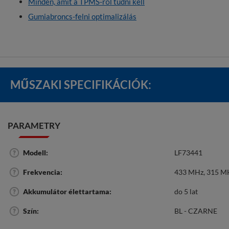
Minden, amit a TPMS-ről tudni kell
Gumiabroncs-felni optimalizálás
MŰSZAKI SPECIFIKÁCIÓK:
PARAMETRY
Modell
LF73441
Frekvencia
433 MHz
315 M
Akkumulátor élettartama
do 5 lat
Szín
BL - CZARNE