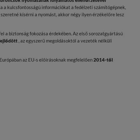
abroncsok nyomásának folyamatos ellenőrzésével
a a kulcsfontosságú információkat a fedélzeti számítógépnek,
zeretné kísérni a nyomást, akkor négy ilyen érzékelőre lesz
el a biztonság fokozása érdekében. Az első sorozatgyártású
fejlődött
, az egyszerű megoldásoktól a vezeték nélküli
s Európában az EU-s előírásoknak megfelelően
2014-től