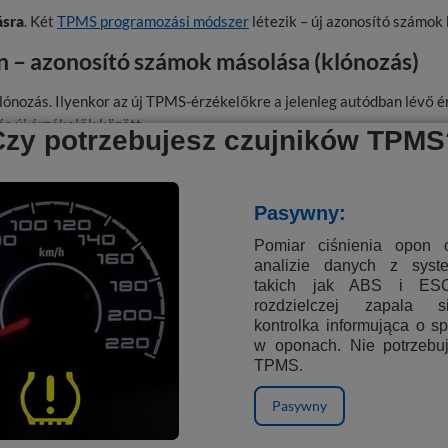
ásra
. Két
TPMS programozási módszer
létezik – új azonosító számok 
n – azonosító számok másolása (klónozás)
ónozás. Ilyenkor az új TPMS-érzékelőkre a jelenleg autódban lévő 
és új érzékelők között.
Czy potrzebujesz czujników TPMS
rzékelők programozásához szükségünk van a régiek ID-jára.
Pasywny:
m módja:
Pomiar ciśnienia opon 
analizie danych z sys
a kerékhez kell közelíteni, majd kiolvasni az adatokat.
takich jak ABS i ES
rozdzielczej zapala s
zámítógéppel csatlakozni az autóhoz és kiolvasni az ID-kat.
kontrolka informująca o s
rzékelőknél nincs nyomtatott ID.
w oponach. Nie potrzebu
TPMS.
ettesítőket készítünk, ami új érzékelők aktiválását teszi szükséges
Pasywny
za, az érzékelők legfeljebb 7.70-es szoftververzióval programoz