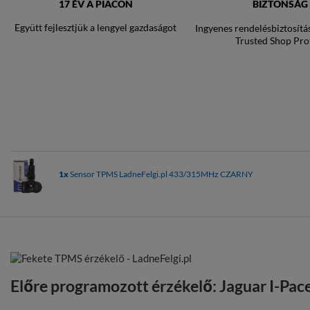
17 ÉV A PIACON
BIZTONSÁG
Együtt fejlesztjük a lengyel gazdaságot
Ingyenes rendelésbiztosítá
Trusted Shop Pro
1x
Sensor TPMS LadneFelgi.pl 433/315MHz CZARNY
Előre programozott érzékelő: Jaguar I-Pac