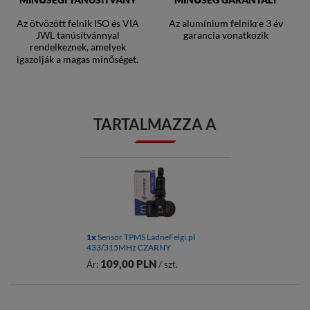
Az ötvözött felnik ISO és VIA
Az alumínium felnikre 3 év
JWL tanúsítvánnyal
garancia vonatkozik
rendelkeznek, amelyek
igazolják a magas minőséget.
TARTALMAZZA A
1x
Sensor TPMS LadneFelgi.pl
433/315MHz CZARNY
109,00 PLN
Ár:
/ szt.