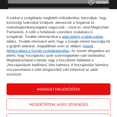
Írja be az e-mail címét
A sütiket a szolgáltatás megfelelő működéséhez használjuk, hogy
közösségi funkciókat kínáljunk, elemezzük a forgalmat és
Wyrażam zgodę na przetwarzanie moich danych osobowych w celeach oraz zakresie realizacji usług Newsletter w
marketingtevékenységeket végezzünk – mind mi, mind Megbízható
Partnereink. A sütik a hirdetések személyre szabására is
szolgálnak. További információkat a
adatvédelmi szabályzatban
MENTÉS
találsz. További információ arról, hogy a Google miként használja fel
a gyűjtött adatokat, megtalálható ezen az oldalon:
Adatok
felhasználása a Google szolgáltatásaiban
. Az üzenet elfogadása azt
jelenti, hogy hozzájárulsz azok számítógépeden való tárolásához.
Meghatározhatod a tárolás vagy a hozzáférés feltételeit a
INFORMÁCIÓ
„Hozzájárulások beállítása” fülre kattintva. A hozzájárulást bármikor
visszavonhatod a sütik böngészőből való törlésével az adott
eszközön.
FIÓKOM
MINDENT MEGERŐSÍTEK
SEGÍTSÉG
KAPCSOLAT
MEGERŐSÍTEM, HOGY SZÜKSÉGES