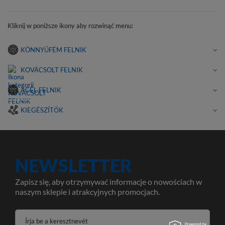
Kliknij w poniższe ikony aby rozwinąć menu:
KÖNNYŰFÉM FELNIK
KOVÁCSOLT FELNIK
ACÉL FELNIK
KIEGÉSZÍTŐK
NEWSLETTER
Zapisz się, aby otrzymywać informacje o nowościach w
naszym sklepie i atrakcyjnych promocjach.
Írja be a keresztnevét