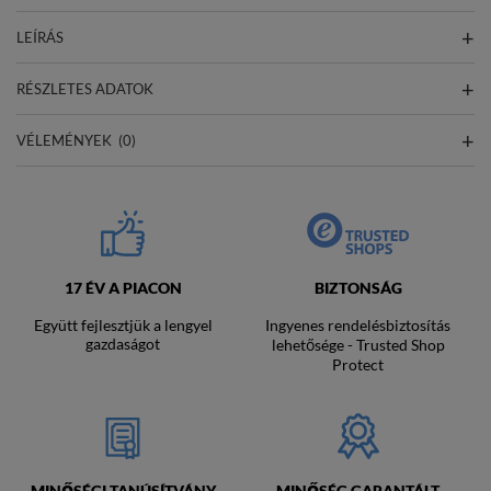
LEÍRÁS
RÉSZLETES ADATOK
VÉLEMÉNYEK
(0)
17 ÉV A PIACON
BIZTONSÁG
Együtt fejlesztjük a lengyel
Ingyenes rendelésbiztosítás
gazdaságot
lehetősége - Trusted Shop
Protect
MINŐSÉGI TANÚSÍTVÁNY
MINŐSÉG GARANTÁLT