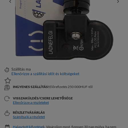
Szállítás
ma
Ellenőrizze a szállítási időt és költségeket
INGYENES SZÁLLÍTÁS!
Előrefizetés 250 000HUF-től
VISSZAKÜLDÉS/CSERE LEHETŐSÉGE
Ellenőrizze a részleteket
RÉSZLETVÁSÁRLÁS
Számítsa ki a részletet
Halasztott kifizetések
. Vásároljon most, fizessen 30 nap múlva, ha nem