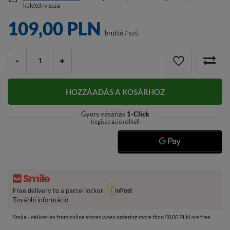
küldték vissza
109,00 PLN
bruttó
/
szt.
-
+
HOZZÁADÁS A KOSÁRHOZ
Gyors vásárlás
1-Click
(regisztráció nélkül)
Free delivery to a parcel locker
További információ
Smile - deliveries from online stores when ordering more than 50,00 PLN are free