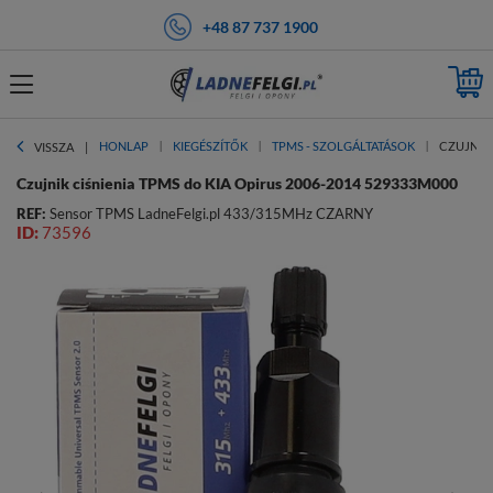
+48 87 737 1900
HONLAP
KIEGÉSZÍTŐK
TPMS - SZOLGÁLTATÁSOK
CZUJNIK 
VISSZA
Czujnik ciśnienia TPMS do KIA Opirus 2006-2014 529333M000
REF:
Sensor TPMS LadneFelgi.pl 433/315MHz CZARNY
ID:
73596