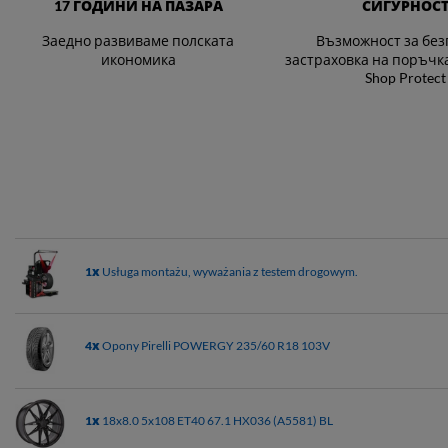
17 ГОДИНИ НА ПАЗАРА
СИГУРНОС
Заедно развиваме полската
Възможност за без
икономика
застраховка на поръчкат
Shop Protect
1х
Usługa montażu, wyważania z testem drogowym.
4х
Opony Pirelli POWERGY 235/60 R18 103V
1х
18x8.0 5x108 ET40 67.1 HX036 (A5581) BL