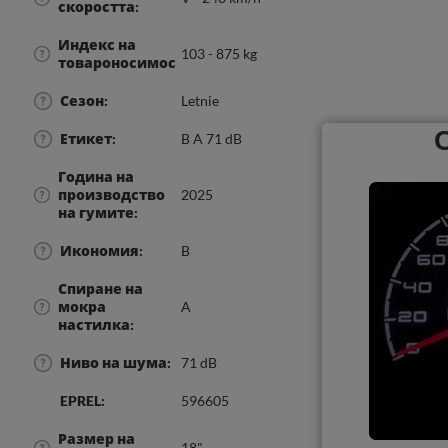
скоростта
Индекс на
103 - 875 kg
товароносимостта
Сезон
Letnie
Етикет
B A 71 dB
Година на
производство
2025
на гумите
Икономия
B
Спиране на
мокра
A
настилка
Ниво на шума
71 dB
EPREL
596605
Размер на
18"