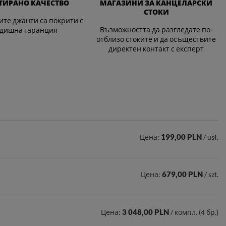
ТИРАНО КАЧЕСТВО
МАГАЗИНИ ЗА КАНЦЕЛАРСКИ
СТОКИ
те джанти са покрити с
Възможността да разгледате по-
одишна гаранция
отблизо стоките и да осъществите
директен контакт с експерт
199,00 PLN
Цена:
/ usł.
679,00 PLN
Цена:
/ szt.
3 048,00 PLN
Цена:
/ компл. (4 бр.)