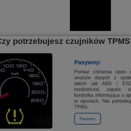
Czy potrzebujesz czujników TPMS
Видео презентация на продук
Pasywny:
Pomiar ciśnienia opon 
analizie danych z sys
takich jak ABS i ES
rozdzielczej zapala s
kontrolka informująca o s
w oponach. Nie potrzebu
TPMS.
Pasywny