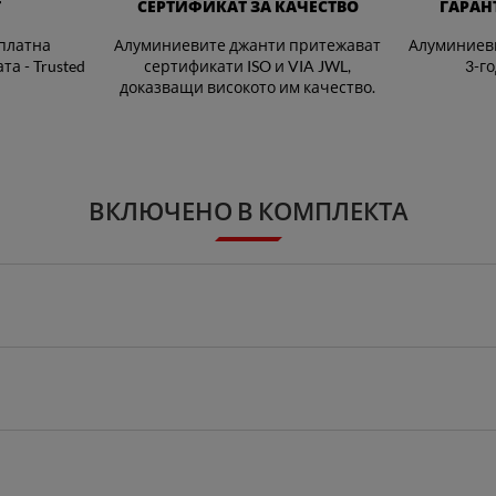
Т
СЕРТИФИКАТ ЗА КАЧЕСТВО
ГАРАН
платна
Алуминиевите джанти притежават
Алуминиеви
а - Trusted
сертификати ISO и VIA JWL,
3-г
доказващи високото им качество.
ВКЛЮЧЕНО В КОМПЛЕКТА