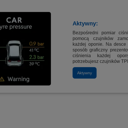
Aktywny:
Bezpośredni pomiar ciśn
pomocą czujników zam
każdej oponie. Na desce 
sposób graficzny prezento
ciśnienia każdej op
potrzebujesz czujników T
Aktywny