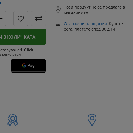
а
Този продукт не се предлага в
магазините
+
Отложени плащания
. Купете
сега, платете след 30 дни
И В КОЛИЧКАТА
пазаруване
1-Click
ез регистрация)