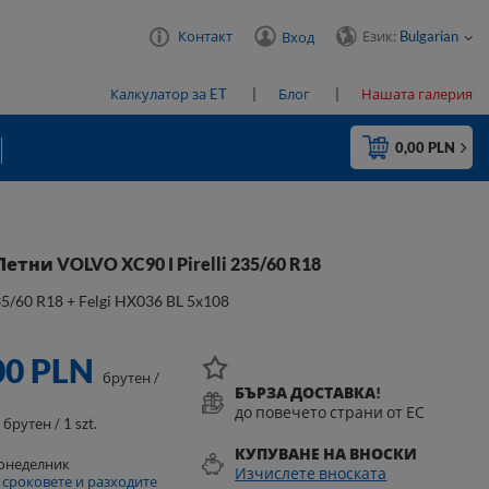
Език:
Bulgarian
Контакт
Вход
Калкулатор за ET
Блог
Нашата галерия
0,00 PLN
етни VOLVO XC90 I Pirelli 235/60 R18
235/60 R18 + Felgi HX036 BL 5x108
00 PLN
брутен
/
БЪРЗА ДОСТАВКА!
до повечето страни от ЕС
N
брутен / 1 szt.
КУПУВАНЕ НА ВНОСКИ
понеделник
Изчислете вноската
 сроковете и разходите