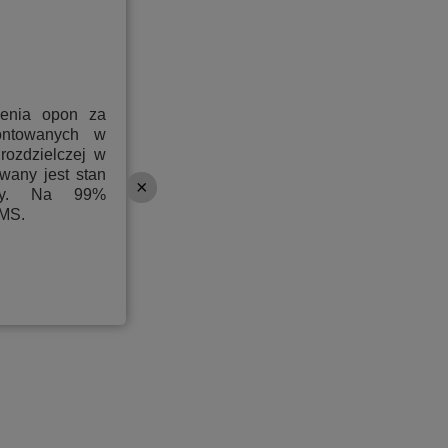
ienia opon za
ontowanych w
rozdzielczej w
wany jest stan
ony. Na 99%
PMS.