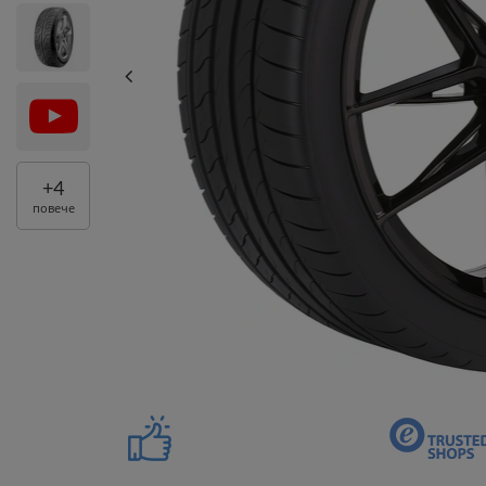
+
4
повече