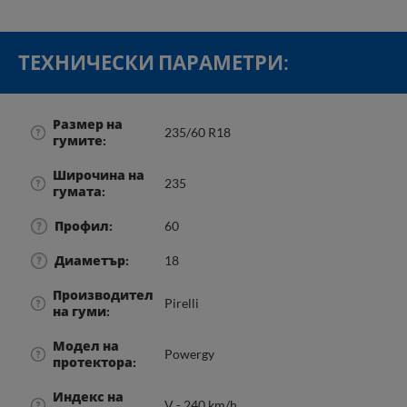
ТЕХНИЧЕСКИ ПАРАМЕТРИ:
Размер на
235/60 R18
гумите
Широчина на
235
гумата
Профил
60
Диаметър
18
Производител
Pirelli
на гуми
Модел на
Powergy
протектора
Индекс на
V - 240 km/h