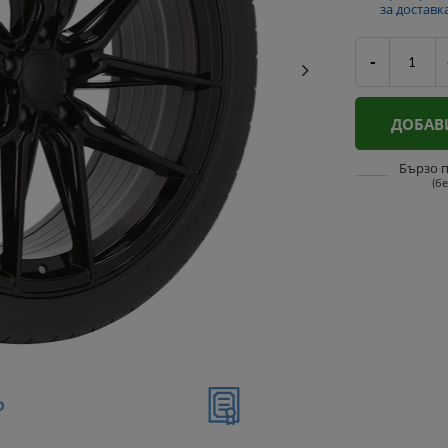
за доставк
-
ДОБАВ
Бързо 
(б