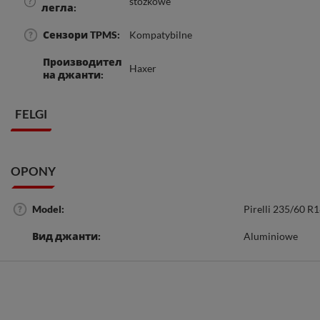
stożkowe
легла
Сензори TPMS
Kompatybilne
Производител
Haxer
на джанти
FELGI
OPONY
Model
Pirelli 235/60 R
Вид джанти
Aluminiowe