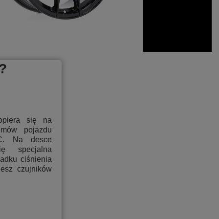
?
та
opiera się na
temów pojazdu
C. Na desce
ię specjalna
padku ciśnienia
jesz czujników