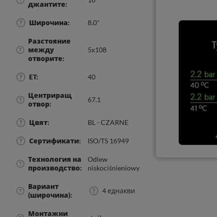
джантите
Широчина
8.0"
Разстояние
между
5x108
отворите
ET
40
Центриращ
67.1
отвор
Цвят
BL - CZARNE
Сертификати
ISO/TS 16949
Технология на
Odlew
производство
niskociśnieniowy
Вариант
4 еднакви
(широчина)
Монтажни