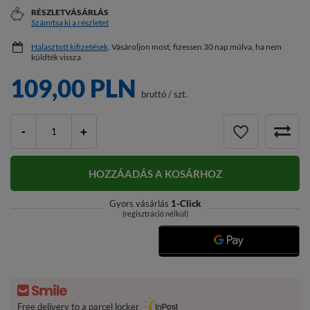
RÉSZLETVÁSÁRLÁS
Számítsa ki a részletet
Halasztott kifizetések
. Vásároljon most, fizessen 30 nap múlva, ha nem
küldték vissza
109,00 PLN
bruttó
/
szt.
-
+
HOZZÁADÁS A KOSÁRHOZ
Gyors vásárlás
1-Click
(regisztráció nélkül)
Free delivery to a parcel locker