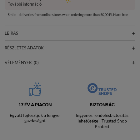
További információ
Smile - deliveries from online stores when ordering more than 50,00 PLN are free
LEÍRÁS
RÉSZLETES ADATOK
VÉLEMÉNYEK
(0)
17 ÉV A PIACON
BIZTONSÁG
Együtt fejlesztjük a lengyel
Ingyenes rendelésbiztosítás
gazdaságot
lehetősége - Trusted Shop
Protect