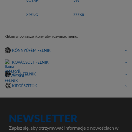
VOYAH
VW
XPENG
ZEEKR
Kliknij w poniższe ikony aby rozwinąć menu:
KÖNNYŰFÉM FELNIK
KOVÁCSOLT FELNIK
ACÉL FELNIK
KIEGÉSZÍTŐK
NEWSLETTER
Zapisz się, aby otrzymywać informacje o nowościach w