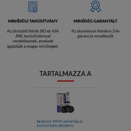
MINŐSÉGI TANÚSÍTVÁNY
MINŐSÉG GARANTÁLT
Az ötvözött felnik ISO és VIA
Az alumínium felnikre 3 év
JWL tanúsítvánnyal
garancia vonatkozik
rendelkeznek, amelyek
igazolják a magas minőséget.
TARTALMAZZA A
1x
Sensor TPMS LadneFelgi.pl
433/315MHz SREBRNY