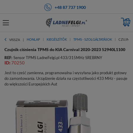
+48 87 737 1900
HONLAP
KIEGÉSZÍTŐK
TPMS - SZOLGÁLTATÁSOK
CZUJNIK 
VISSZA
Czujnik ciśnienia TPMS do KIA Carnival 2020-2023 52940L1100
REF:
Sensor TPMS LadneFelgi.pl 433/315MHz SREBRNY
ID:
70250
Jest to cześć zamienna, programowalna i wysyłana jako produkt gotowy
do zamontowania. Urządzenie działa na częstotliwości 433 MHz - pasuje
do większości Europejskich Aut