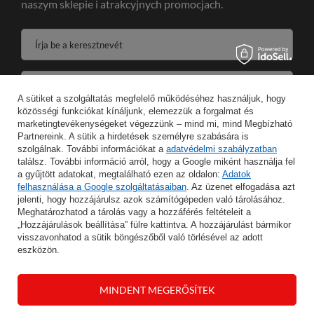
naszym sklepie i atrakcyjnych promocjach.
Írja be a keresztnevét
Írja be az e-mail címét
A sütiket a szolgáltatás megfelelő működéséhez használjuk, hogy
közösségi funkciókat kínáljunk, elemezzük a forgalmat és
Wyrażam zgodę na przetwarzanie moich danych osobowych w celeach oraz zakresie realizacji usług Newsletter w
marketingtevékenységeket végezzünk – mind mi, mind Megbízható
Partnereink. A sütik a hirdetések személyre szabására is
szolgálnak. További információkat a
adatvédelmi szabályzatban
MENTÉS
találsz. További információ arról, hogy a Google miként használja fel
a gyűjtött adatokat, megtalálható ezen az oldalon:
Adatok
felhasználása a Google szolgáltatásaiban
. Az üzenet elfogadása azt
jelenti, hogy hozzájárulsz azok számítógépeden való tárolásához.
Meghatározhatod a tárolás vagy a hozzáférés feltételeit a
INFORMÁCIÓ
„Hozzájárulások beállítása” fülre kattintva. A hozzájárulást bármikor
visszavonhatod a sütik böngészőből való törlésével az adott
eszközön.
FIÓKOM
MINDENT MEGERŐSÍTEK
SEGÍTSÉG