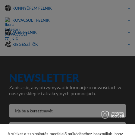
KÖNNYŰFÉM FELNIK
KOVÁCSOLT FELNIK
ACÉL FELNIK
KIEGÉSZÍTŐK
NEWSLETTER
Zapisz się, aby otrzymywać informacje o nowościach w
naszym sklepie i atrakcyjnych promocjach.
Írja be a keresztnevét
Írja be az e-mail címét
A sütiket a szolgáltatás megfelelő működéséhez használjuk, hogy