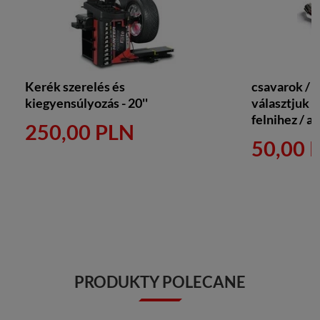
Kerék szerelés és
csavarok / 
kiegyensúlyozás - 20''
választjuk k
felnihez / a
250,00 PLN
50,00 
PRODUKTY POLECANE