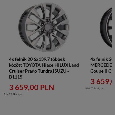
4x felnik 20 6x139.7 többek
4x felnik 20
között TOYOTA Hiace HILUX Land
MERCEDES G
Cruiser Prado Tundra ISUZU -
Coupe II C1
B1115
3 659,
3 659,00 PLN
914,75 PLN / pc.
914,75 PLN / pc.