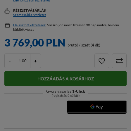
Ellenőrizze a részleteket
RÉSZLETVÁSÁRLÁS
Számítsa ki a részletet
Halasztott kifizetések
. Vásároljon most, fizessen 30 nap múlva, ha nem
küldték vissza
3 769,00 PLN
bruttó
/
szett (4 db)
-
+
HOZZÁADÁS A KOSÁRHOZ
Gyors vásárlás
1-Click
(regisztráció nélkül)