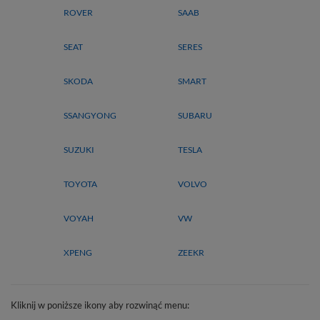
ROVER
SAAB
SEAT
SERES
SKODA
SMART
SSANGYONG
SUBARU
SUZUKI
TESLA
TOYOTA
VOLVO
VOYAH
VW
XPENG
ZEEKR
Kliknij w poniższe ikony aby rozwinąć menu: