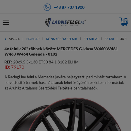
+48 87 737 1900
HONLAP
KÖNNYŰFÉM FELNIK
FELNIK 20
5X130
4X FEL
VISSZA
4x felnik 20'' többek között MERCEDES G-klasa W460 W461
W463 W464 Gelenda - 8102
REF:
20x9.5 5x130 ET50 84.1 8102 BLHM
ID:
79170
A RacingLine felni a Mercedes javára bejegyzett ipari mintát tartalmaz. A
helyettesítő termék használatának lehetőségéről részletes információk
az Áruház Általános Szerződési Feltételeiben találhatók.