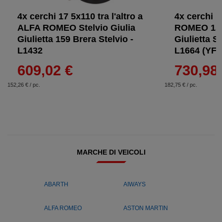
4x cerchi 17 5x110 tra l'altro a
4x cerchi 1
ALFA ROMEO Stelvio Giulia
ROMEO 159 
Giulietta 159 Brera Stelvio -
Giulietta S
L1432
L1664 (YF5
609,02 €
730,98
152,26 € / pc.
182,75 € / pc.
MARCHE DI VEICOLI
ABARTH
AIWAYS
ALFA ROMEO
ASTON MARTIN