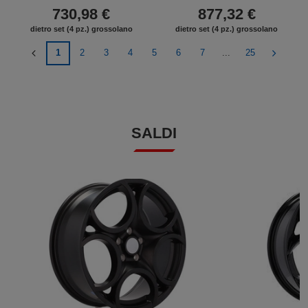
730,98 €
877,32 €
dietro set (4 pz.) grossolano
dietro set (4 pz.) grossolano
1
2
3
4
5
6
7
...
25
SALDI