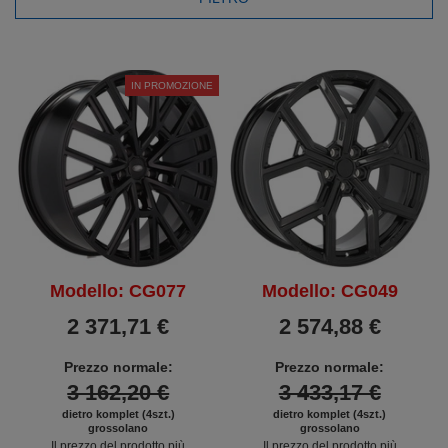
IN PROMOZIONE
Modello: CG077
Modello: CG049
2 371,71 €
2 574,88 €
Prezzo normale:
Prezzo normale:
3 162,20 €
3 433,17 €
dietro komplet (4szt.)
dietro komplet (4szt.)
grossolano
grossolano
Il prezzo del prodotto più
Il prezzo del prodotto più