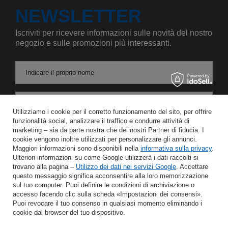
NEWSLETTER
Iscriviti per ricevere informazioni sulle novità del nostro
negozio e sulle promozioni più interessanti.
Indicare il proprio nome
Inserire l'indirizzo e-mail
Utilizziamo i cookie per il corretto funzionamento del sito, per offrire
funzionalità social, analizzare il traffico e condurre attività di
Acconsento al trattamento dei miei dati personali per le finalità e l'ambito di applicazione del servizio di Newsletter nel
marketing – sia da parte nostra che dei nostri Partner di fiducia. I
cookie vengono inoltre utilizzati per personalizzare gli annunci.
Maggiori informazioni sono disponibili nella
informativa sulla privacy
.
RISPARMIARE
Ulteriori informazioni su come Google utilizzerà i dati raccolti si
trovano alla pagina –
Utilizzo dei dati nei servizi Google
. Accettare
questo messaggio significa acconsentire alla loro memorizzazione
sul tuo computer. Puoi definire le condizioni di archiviazione o
accesso facendo clic sulla scheda «Impostazioni dei consensi».
AIUTO
Puoi revocare il tuo consenso in qualsiasi momento eliminando i
cookie dal browser del tuo dispositivo.
IL MIO CONTO