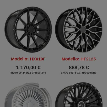
Modello: HX019F
Modello: HF2125
1 170,00 €
888,78 €
dietro set (4 pz.) grossolano
dietro set (4 pz.) grossolano
SCONTO