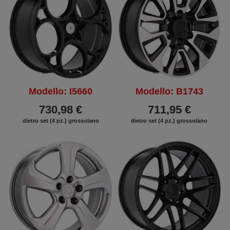
Modello: I5660
Modello: B1743
730,98 €
711,95 €
dietro set (4 pz.) grossolano
dietro set (4 pz.) grossolano