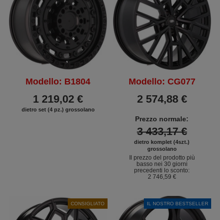
Modello: B1804
Modello: CG077
1 219,02 €
2 574,88 €
dietro set (4 pz.) grossolano
Prezzo normale:
3 433,17 €
dietro komplet (4szt.)
grossolano
Il prezzo del prodotto più
basso nei 30 giorni
precedenti lo sconto:
2 746,59 €
CONSIGLIATO
IL NOSTRO BESTSELLER