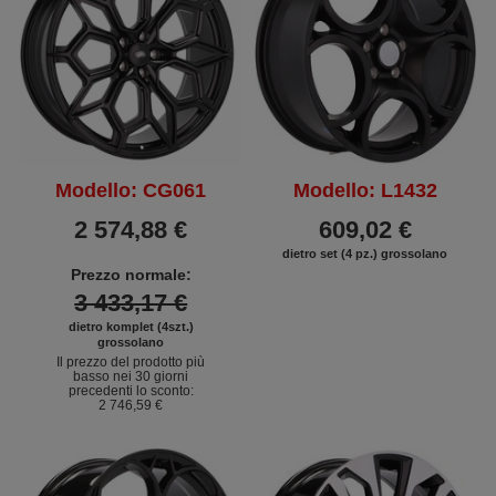
Modello: CG061
Modello: L1432
2 574,88 €
609,02 €
dietro set (4 pz.) grossolano
Prezzo normale:
3 433,17 €
dietro komplet (4szt.)
grossolano
Il prezzo del prodotto più
basso nei 30 giorni
precedenti lo sconto:
2 746,59 €