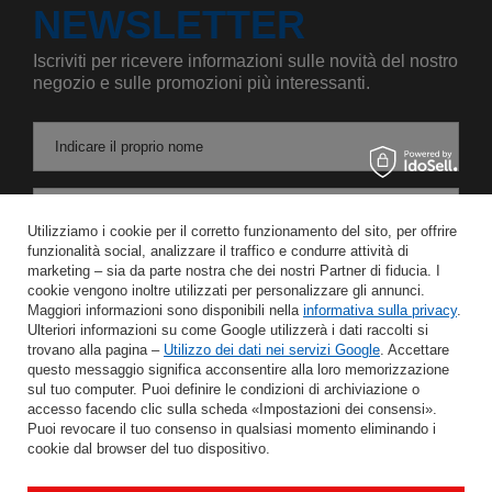
NEWSLETTER
Iscriviti per ricevere informazioni sulle novità del nostro
negozio e sulle promozioni più interessanti.
Indicare il proprio nome
Inserire l'indirizzo e-mail
Utilizziamo i cookie per il corretto funzionamento del sito, per offrire
funzionalità social, analizzare il traffico e condurre attività di
Acconsento al trattamento dei miei dati personali per le finalità e l'ambito di applicazione del servizio di Newsletter nel
marketing – sia da parte nostra che dei nostri Partner di fiducia. I
cookie vengono inoltre utilizzati per personalizzare gli annunci.
Maggiori informazioni sono disponibili nella
informativa sulla privacy
.
RISPARMIARE
Ulteriori informazioni su come Google utilizzerà i dati raccolti si
trovano alla pagina –
Utilizzo dei dati nei servizi Google
. Accettare
questo messaggio significa acconsentire alla loro memorizzazione
sul tuo computer. Puoi definire le condizioni di archiviazione o
accesso facendo clic sulla scheda «Impostazioni dei consensi».
AIUTO
Puoi revocare il tuo consenso in qualsiasi momento eliminando i
cookie dal browser del tuo dispositivo.
IL MIO CONTO