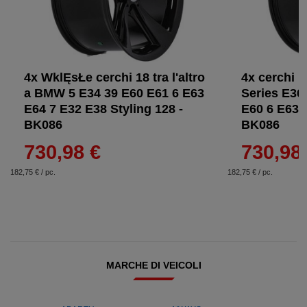
4x WklĘsŁe cerchi 18 tra l'altro
4x cerchi 1
a BMW 5 E34 39 E60 E61 6 E63
Series E36
E64 7 E32 E38 Styling 128 -
E60 6 E63 
BK086
BK086
730,98 €
730,98
182,75 € / pc.
182,75 € / pc.
MARCHE DI VEICOLI