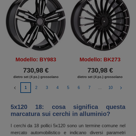
Modello: BY983
Modello: BK273
730,98 €
730,98 €
dietro set (4 pz.) grossolano
dietro set (4 pz.) grossolano
1
2
3
4
5
6
7
...
10
5x120 18: cosa significa questa
marcatura sui cerchi in alluminio?
I cerchi da 18 pollici 5x120 sono un termine comune nel
mercato automobilistico e indicano diversi parametri