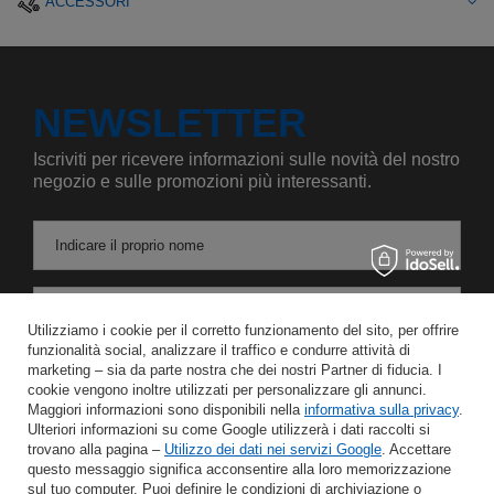
ACCESSORI
NEWSLETTER
Iscriviti per ricevere informazioni sulle novità del nostro
negozio e sulle promozioni più interessanti.
Indicare il proprio nome
Inserire l'indirizzo e-mail
Utilizziamo i cookie per il corretto funzionamento del sito, per offrire
funzionalità social, analizzare il traffico e condurre attività di
Acconsento al trattamento dei miei dati personali per le finalità e l'ambito di applicazione del servizio di Newsletter nel
marketing – sia da parte nostra che dei nostri Partner di fiducia. I
cookie vengono inoltre utilizzati per personalizzare gli annunci.
Maggiori informazioni sono disponibili nella
informativa sulla privacy
.
RISPARMIARE
Ulteriori informazioni su come Google utilizzerà i dati raccolti si
trovano alla pagina –
Utilizzo dei dati nei servizi Google
. Accettare
questo messaggio significa acconsentire alla loro memorizzazione
sul tuo computer. Puoi definire le condizioni di archiviazione o