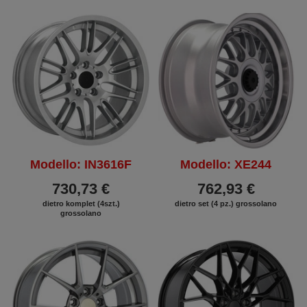
Modello: IN3616F
Modello: XE244
730,73 €
762,93 €
dietro komplet (4szt.)
dietro set (4 pz.) grossolano
grossolano