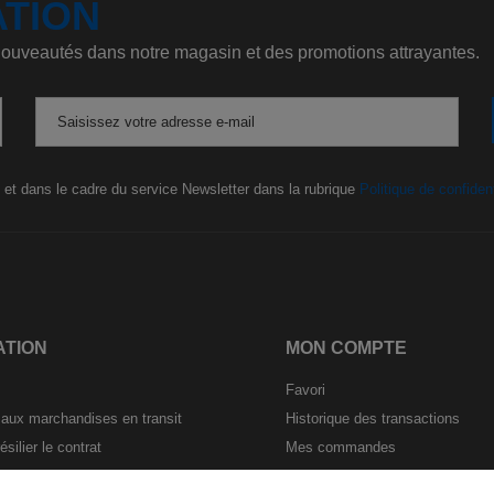
ATION
 nouveautés dans notre magasin et des promotions attrayantes.
Saisissez votre adresse e-mail
 et dans le cadre du service Newsletter dans la rubrique
Politique de confident
ATION
MON COMPTE
Favori
ux marchandises en transit
Historique des transactions
ésilier le contrat
Mes commandes
rmulaire de rétractation
Paramètres du compte