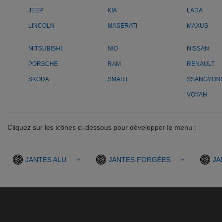
JEEP
KIA
LADA
LINCOLN
MASERATI
MAXUS
MITSUBISHI
NIO
NISSAN
PORSCHE
RAM
RENAULT
SKODA
SMART
SSANGYON
VOYAH
Cliquez sur les icônes ci-dessous pour développer le menu :
JANTES ALU
JANTES FORGÉES
JA