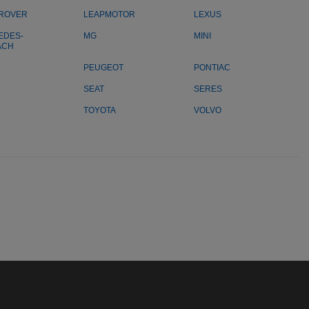
 ROVER
LEAPMOTOR
LEXUS
EDES-
MG
MINI
ACH
PEUGEOT
PONTIAC
SEAT
SERES
TOYOTA
VOLVO
R