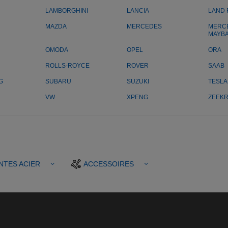
LAMBORGHINI
LANCIA
LAND
MAZDA
MERCEDES
MERC
MAYB
OMODA
OPEL
ORA
ROLLS-ROYCE
ROVER
SAAB
G
SUBARU
SUZUKI
TESLA
VW
XPENG
ZEEK
NTES ACIER
ACCESSOIRES