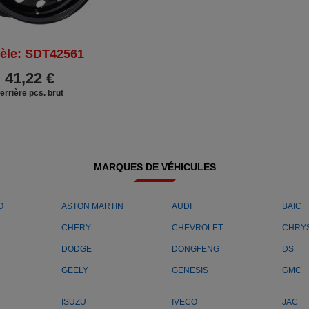
èle: SDT42561
41,22 €
errière pcs. brut
MARQUES DE VÉHICULES
O
ASTON MARTIN
AUDI
BAIC
CHERY
CHEVROLET
CHRY
DODGE
DONGFENG
DS
GEELY
GENESIS
GMC
ISUZU
IVECO
JAC