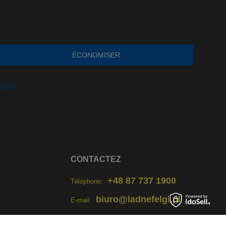
ÉCONOMISER
ialité
CONTACTEZ
+48 87 737 1900
Téléphone:
biuro@ladnefelgi.pl
E-mail:
Lun - Ven 8:00 - 18:00, Sam 9:00 -
14:00