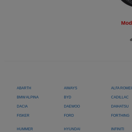
Mod
d
ABARTH
AIWAYS
ALFA ROME
BMW ALPINA
BYD
CADILLAC
DACIA
DAEWOO
DAIHATSU
FISKER
FORD
FORTHING
HUMMER
HYUNDAI
INFINITI