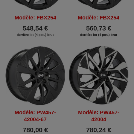
Modèle: FBX254
Modèle: FBX254
548,54 €
560,73 €
derrière lot (4 pcs.) brut
derrière lot (4 pcs.) brut
Modèle: PW457-
Modèle: PW457-
42004-67
42004
780,00 €
780,24 €