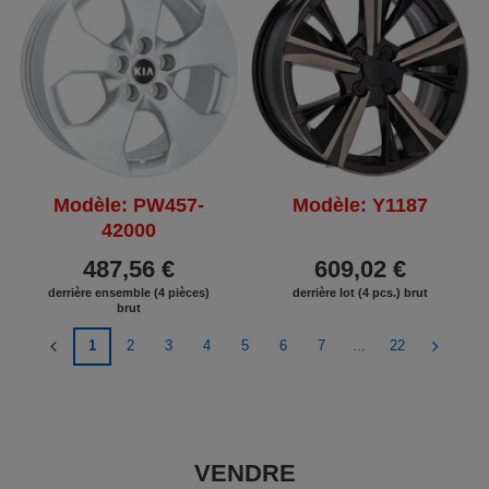
Modèle: PW457-
Modèle: Y1187
42000
487,56 €
609,02 €
derrière ensemble (4 pièces)
derrière lot (4 pcs.) brut
brut
1
2
3
4
5
6
7
...
22
VENDRE