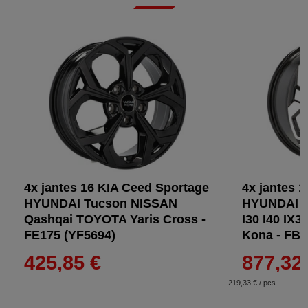
4x jantes 16 KIA Ceed Sportage
4x jantes 1
HYUNDAI Tucson NISSAN
HYUNDAI E
Qashqai TOYOTA Yaris Cross -
I30 I40 IX3
FE175 (YF5694)
Kona - FB
425,85 €
877,32
219,33 € / pcs