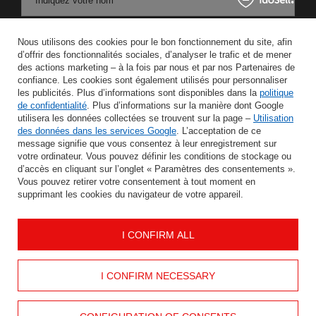
Indiquez votre nom
Nous utilisons des cookies pour le bon fonctionnement du site, afin
Saisissez votre adresse e-mail
d’offrir des fonctionnalités sociales, d’analyser le trafic et de mener
des actions marketing – à la fois par nous et par nos Partenaires de
J'accepte le traitement de mes données personnelles aux fins et dans le cadre du service Newsletter dans la rubrique
confiance. Les cookies sont également utilisés pour personnaliser
les publicités. Plus d’informations sont disponibles dans la
politique
de confidentialité
. Plus d’informations sur la manière dont Google
ÉCONOMISER
utilisera les données collectées se trouvent sur la page –
Utilisation
des données dans les services Google
. L’acceptation de ce
message signifie que vous consentez à leur enregistrement sur
votre ordinateur. Vous pouvez définir les conditions de stockage ou
d’accès en cliquant sur l’onglet « Paramètres des consentements ».
AIDER
Vous pouvez retirer votre consentement à tout moment en
supprimant les cookies du navigateur de votre appareil.
INFORMATION
I CONFIRM ALL
MON COMPTE
I CONFIRM NECESSARY
CONTACTEZ