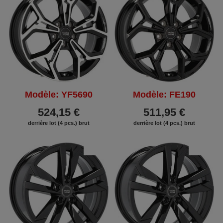
Modèle: YF5690
Modèle: FE190
524,15 €
511,95 €
derrière lot (4 pcs.) brut
derrière lot (4 pcs.) brut
REMISE
REMISE