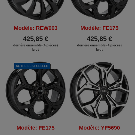
Modèle: REW003
Modèle: FE175
425,85 €
425,85 €
derrière ensemble (4 pièces)
derrière ensemble (4 pièces)
brut
brut
NOTRE BEST-SELLER
REMISE
REMISE
Modèle: FE175
Modèle: YF5690