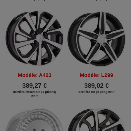
Modèle: A423
Modèle: L299
389,27 €
389,02 €
derrière ensemble (4 pièces)
derrière lot (4 pcs.) brut
brut