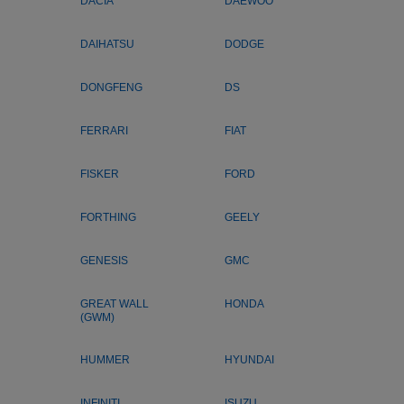
DACIA
DAEWOO
DAIHATSU
DODGE
DONGFENG
DS
FERRARI
FIAT
FISKER
FORD
FORTHING
GEELY
GENESIS
GMC
GREAT WALL
HONDA
(GWM)
HUMMER
HYUNDAI
INFINITI
ISUZU