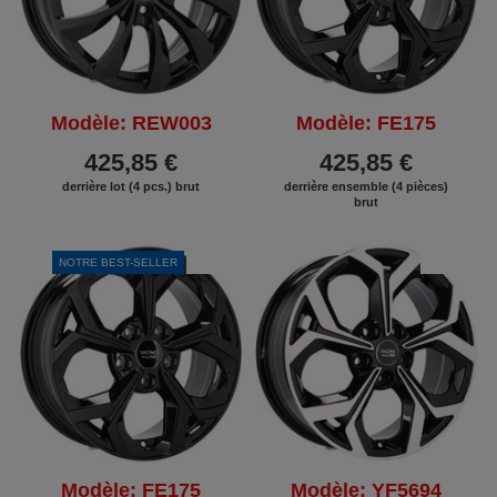
Modèle: REW003
Modèle: FE175
425,85 €
425,85 €
derrière lot (4 pcs.) brut
derrière ensemble (4 pièces)
brut
NOTRE BEST-SELLER
REMISE
REMISE
Modèle: FE175
Modèle: YF5694