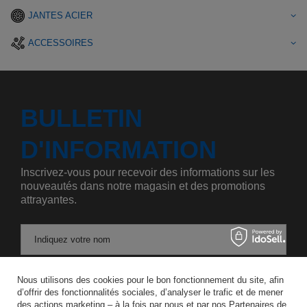
JANTES ACIER
ACCESSOIRES
BULLETIN
D'INFORMATION
Inscrivez-vous pour recevoir des informations sur les
nouveautés dans notre magasin et des promotions
attrayantes.
Indiquez votre nom
Nous utilisons des cookies pour le bon fonctionnement du site, afin
Saisissez votre adresse e-mail
d’offrir des fonctionnalités sociales, d’analyser le trafic et de mener
des actions marketing – à la fois par nous et par nos Partenaires de