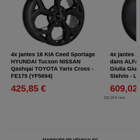
4x jantes 16 KIA Ceed Sportage
4x jantes 1
HYUNDAI Tucson NISSAN
dans ALFA
Qashqai TOYOTA Yaris Cross -
Giulia Giul
FE175 (YF5694)
Stelvio - L
425,85 €
609,02
152,26 € / pcs
MARQUES DE VÉHICULES