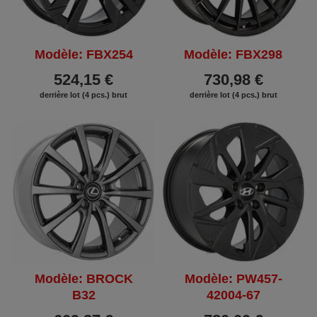
Modèle: FBX254
Modèle: FBX298
524,15 €
730,98 €
derrière lot (4 pcs.) brut
derrière lot (4 pcs.) brut
Modèle: BROCK
Modèle: PW457-
B32
42004-67