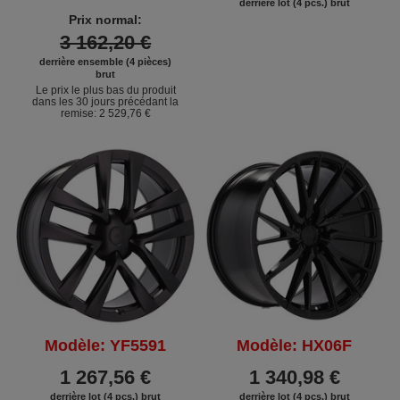
derrière lot (4 pcs.) brut
Prix normal:
3 162,20 €
derrière ensemble (4 pièces)
brut
Le prix le plus bas du produit
dans les 30 jours précédant la
remise:
2 529,76 €
Modèle: YF5591
Modèle: HX06F
1 267,56 €
1 340,98 €
derrière lot (4 pcs.) brut
derrière lot (4 pcs.) brut