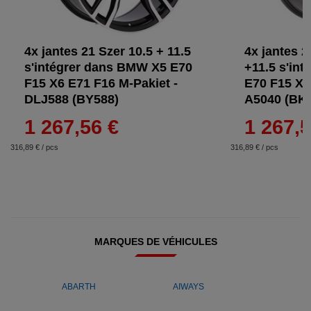
4x jantes 21 Szer 10.5 + 11.5
4x jantes 2
s'intégrer dans BMW X5 E70
+11.5 s'in
F15 X6 E71 F16 M-Pakiet -
E70 F15 X6
DLJ588 (BY588)
A5040 (BK
1 267,56 €
1 267,5
316,89 € / pcs
316,89 € / pcs
MARQUES DE VÉHICULES
ABARTH
AIWAYS