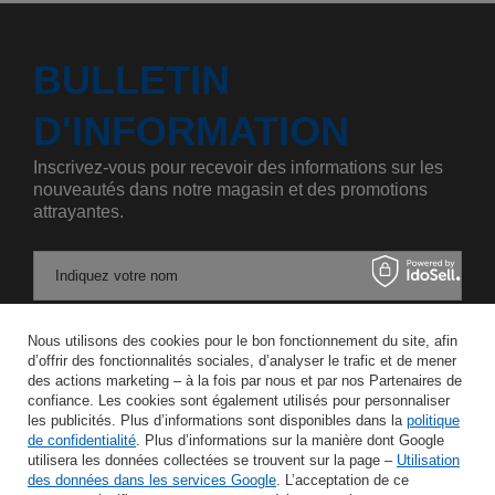
BULLETIN
D'INFORMATION
Inscrivez-vous pour recevoir des informations sur les
nouveautés dans notre magasin et des promotions
attrayantes.
Indiquez votre nom
Nous utilisons des cookies pour le bon fonctionnement du site, afin
Saisissez votre adresse e-mail
d’offrir des fonctionnalités sociales, d’analyser le trafic et de mener
des actions marketing – à la fois par nous et par nos Partenaires de
J'accepte le traitement de mes données personnelles aux fins et dans le cadre du service Newsletter dans la rubrique
confiance. Les cookies sont également utilisés pour personnaliser
les publicités. Plus d’informations sont disponibles dans la
politique
de confidentialité
. Plus d’informations sur la manière dont Google
ÉCONOMISER
utilisera les données collectées se trouvent sur la page –
Utilisation
des données dans les services Google
. L’acceptation de ce