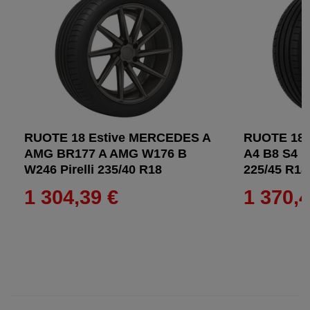
RUOTE 18 Estive MERCEDES A
RUOTE 18 
AMG BR177 A AMG W176 B
A4 B8 S4 B
W246 Pirelli 235/40 R18
225/45 R18
1 304,39 €
1 370,4