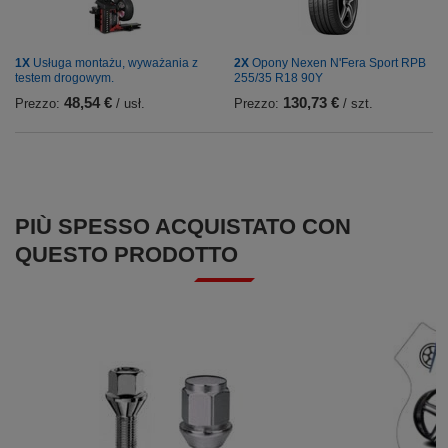
1X
Usługa montażu, wyważania z
2X
Opony Nexen N'Fera Sport RPB
testem drogowym.
255/35 R18 90Y
48,54 €
130,73 €
Prezzo:
/ usł.
Prezzo:
/ szt.
PIÙ SPESSO ACQUISTATO CON
QUESTO PRODOTTO