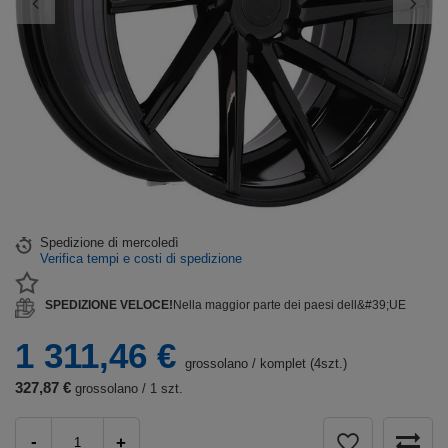
Spedizione
di mercoledì
Verifica tempi e costi di spedizione
SPEDIZIONE VELOCE!
Nella maggior parte dei paesi dell&#39;UE
1 311,46 €
grossolano
/
komplet (4szt.)
327,87 €
grossolano / 1 szt.
-
+