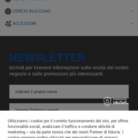
CERCHI IN ACCIAIO
ACCESSORI
NEWSLETTER
Iscriviti per ricevere informazioni sulle novità del nostro
negozio e sulle promozioni più interessanti.
Indicare il proprio nome
Inserire l'indirizzo e-mail
Utilizziamo i cookie per il corretto funzionamento del sito, per offrire
Acconsento al trattamento dei miei dati personali per le finalità e l'ambito di applicazione del servizio di Newsletter nel
funzionalità social, analizzare il traffico e condurre attività di
marketing – sia da parte nostra che dei nostri Partner di fiducia. I
cookie vengono inoltre utilizzati per personalizzare gli annunci.