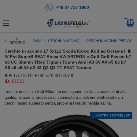
+48 87 737 1900
DI
CASA
CERCHI IN ACCIAIO
CERCHI IN ACCIAIO PER VW
RITORNO
Cerchio in acciaio 17 5x112 Skoda Karoq Kodiaq Octavia II III
IV Pro SuperB SEAT Ateca VW ARTEON e-Golf Golf Passat b7
b8 CC Sharan TRoc Tiguan Touran Audi A3 8V A4 b5 b6 b7
A6 c5 c6 A8 d2 d3 Q2 Q3 TT SEAT Tarraco
RIF:
17x7 5x112 ET40 57.0 SDT81519
ID:
81519
I cerchi in acciaio StahlRäder si distinguono per la lavorazione di alta
qualità. Grazie al processo di verniciatura a polvere elettrostatica, i
cerchi hanno superato senza problemi i test in nebbia salina.
IL NOSTRO BESTSELLER