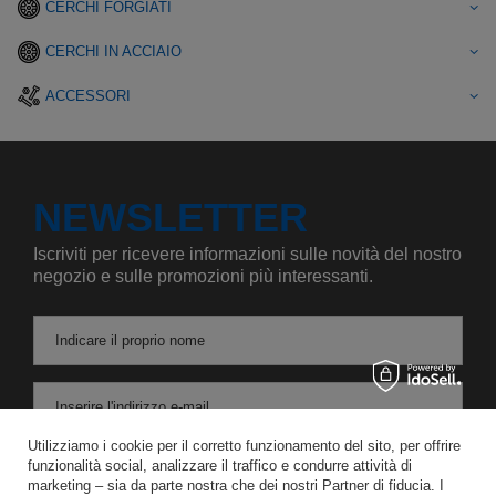
CERCHI FORGIATI
CERCHI IN ACCIAIO
ACCESSORI
NEWSLETTER
Iscriviti per ricevere informazioni sulle novità del nostro
negozio e sulle promozioni più interessanti.
Indicare il proprio nome
Inserire l'indirizzo e-mail
Utilizziamo i cookie per il corretto funzionamento del sito, per offrire
Acconsento al trattamento dei miei dati personali per le finalità e l'ambito di applicazione del servizio di Newsletter nel
funzionalità social, analizzare il traffico e condurre attività di
marketing – sia da parte nostra che dei nostri Partner di fiducia. I