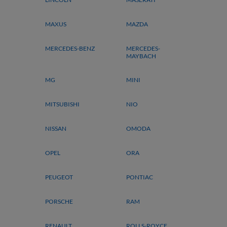
MAXUS
MAZDA
MERCEDES-BENZ
MERCEDES-
MAYBACH
MG
MINI
MITSUBISHI
NIO
NISSAN
OMODA
OPEL
ORA
PEUGEOT
PONTIAC
PORSCHE
RAM
RENAULT
ROLLS-ROYCE