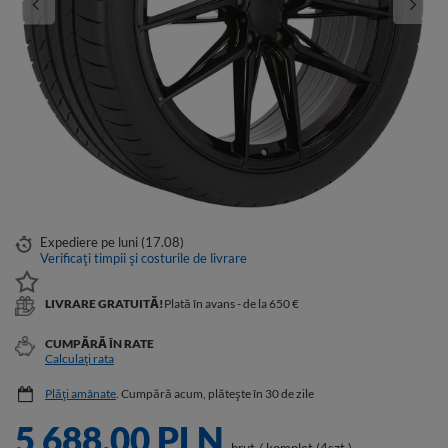
Expediere
pe luni (17.08)
Verificați timpii și costurile de livrare
LIVRARE GRATUITĂ!
Plată în avans - de la 650 €
CUMPĂRĂ ÎN RATE
Calculați rata
Plăți amânate
. Cumpără acum, plătește în 30 de zile
5 688,00 PLN