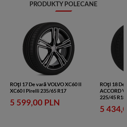
PRODUKTY POLECANE
ROțI 17 De vară VOLVO XC60 II
ROțI 18 De
XC60 I Pirelli 235/65 R17
ACCORD VII
225/45 R18
5 599,00 PLN
5 434,