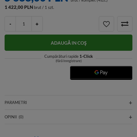
brut
/
komplet (4szt.)
1 422,00 PLN
brut / 1 szt.
-
+
ADAUGĂ IN COŞ
Cumpărături rapide
1-Click
(fără înregistrare)
PARAMETRI
OPINII
(0)