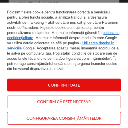
Introdu adresa ta de e-mail
Folosim fișiere cookie pentru funcționarea corectă a serviciului,
Sunt de acord cu prelucrarea datelor mele personale în scopurile și domeniul de aplicare al serviciilor de Newsletter.
pentru a oferi funcții sociale, a analiza traficul și a desfășura
activități de marketing – atât de către noi, cât și de către Partenerii
noștri de încredere. Fișierele cookie sunt utilizate și pentru
SALVA
personalizarea reclamelor. Mai multe informații găsești în
politica de
confidențialitate
. Mai multe informații despre modul în care Google
va utiliza datele colectate se află pe pagina -
Utilizarea datelor în
serviciile Google
. Acceptarea acestui mesaj înseamnă acordul de a
le salva pe computerul tău. Poți stabili condițiile de stocare sau de
INFORMAŢII
acces la ele făcând clic pe fila „Configurarea consimțămintelor”. Îți
poți retrage consimțământul oricând prin ștergerea fișierelor cookie
din browserul dispozitivului utilizat.
CONTUL MEU
CONFIRM TOATE
AJUTOR
CONTACT
CONFIRM CĂ ESTE NECESAR
CONFIGURAREA CONSIMȚĂMÂNTELOR