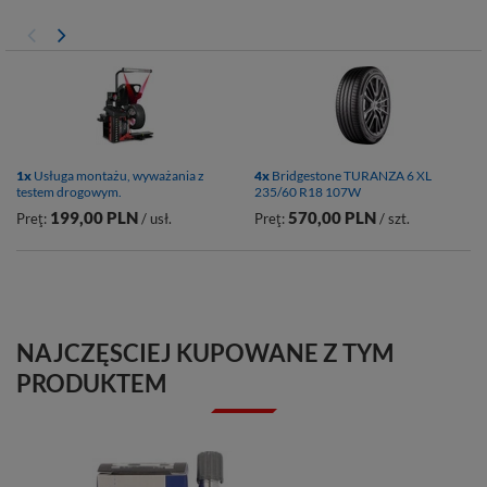
1x
Usługa montażu, wyważania z
4x
Bridgestone TURANZA 6 XL
testem drogowym.
235/60 R18 107W
199,00 PLN
570,00 PLN
Preţ:
/ usł.
Preţ:
/ szt.
NAJCZĘSCIEJ KUPOWANE Z TYM
PRODUKTEM