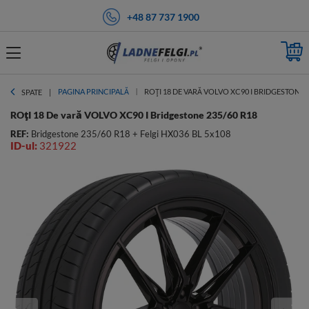
+48 87 737 1900
PAGINA PRINCIPALĂ
ROȚI 18 DE VARĂ VOLVO XC90 I BRIDGESTONE 2
SPATE
ROțI 18 De vară VOLVO XC90 I Bridgestone 235/60 R18
REF:
Bridgestone 235/60 R18 + Felgi HX036 BL 5x108
ID-ul:
321922