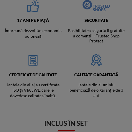
17 ANI PE PIAȚĂ
SECURITATE
Împreună dezvoltăm economia
Posibilitatea asigurării gratuite
a comenzii - Trusted Shop
poloneză
Protect
CERTIFICAT DE CALITATE
CALITATE GARANTATĂ
Jantele din aliaj au certificate
Jantele din aluminiu
ISO și VIA JWL, care le
beneficiază de o garanție de 3
ani
dovedesc calitatea înaltă.
INCLUS ÎN SET