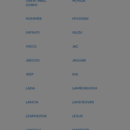
GREAT WALL
HONDA
(GWM)
HUMMER
HYUNDAI
INFINITI
ISUZU
IVECO
JAC
JAECOO
JAGUAR
JEEP
KIA
LADA
LAMBORGHINI
LANCIA
LAND ROVER
LEAPMOTOR
LEXUS
LINCOLN
MASERATI