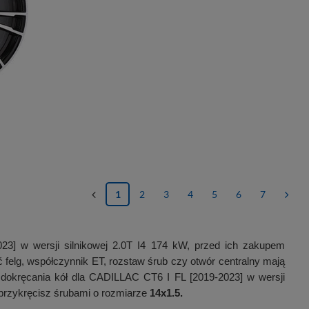
1
2
3
4
5
6
7
23] w wersji silnikowej 2.0T I4 174 kW, przed ich zakupem
felg, współczynnik ET, rozstaw śrub czy otwór centralny mają
dokręcania kół dla CADILLAC CT6 I FL [2019-2023] w wersji
przykręcisz śrubami o rozmiarze
14x1.5.