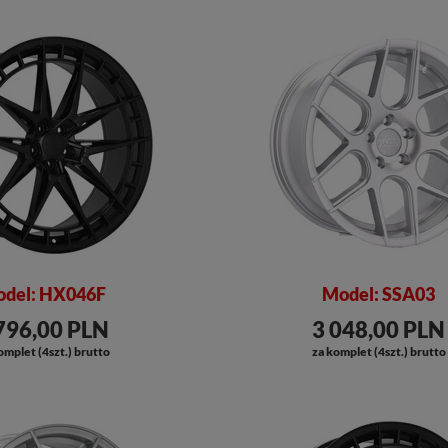
del: HX046F
Model: SSA03
796,00 PLN
3 048,00 PLN
omplet (4szt.) brutto
za komplet (4szt.) brutto