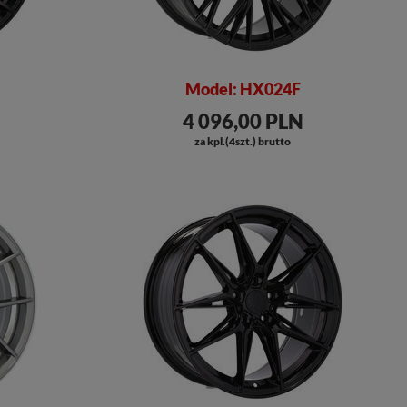
Model: HX024F
4 096,00 PLN
za kpl.(4szt.) brutto