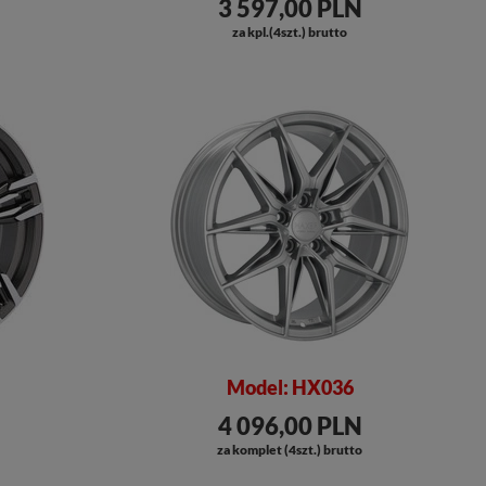
3 597,00 PLN
za kpl.(4szt.) brutto
Model: HX036
4 096,00 PLN
za komplet (4szt.) brutto