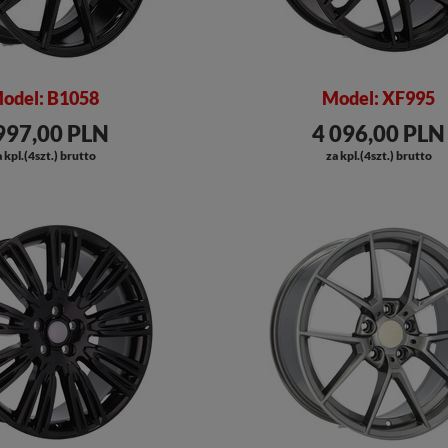
odel: B1058
Model: XF995
997,00 PLN
4 096,00 PLN
 kpl.(4szt.) brutto
za kpl.(4szt.) brutto