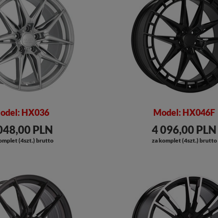
odel: HX036
Model: HX046F
048,00 PLN
4 096,00 PLN
omplet (4szt.) brutto
za komplet (4szt.) brutto