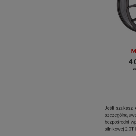
M
4 
za
Jeśli szukasz 
szczególną uwa
bezpośredni wp
silnikowej 2.0