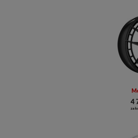
Mo
4 
za k