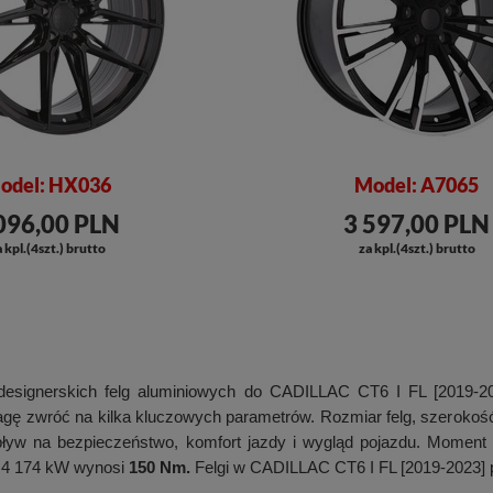
odel: HX036
Model: A7065
096,00 PLN
3 597,00 PLN
 kpl.(4szt.) brutto
za kpl.(4szt.) brutto
designerskich felg aluminiowych do CADILLAC CT6 I FL [2019-20
gę zwróć na kilka kluczowych parametrów. Rozmiar felg, szerokość 
ływ na bezpieczeństwo, komfort jazdy i wygląd pojazdu. Moment 
T I4 174 kW wynosi
150 Nm.
Felgi w CADILLAC CT6 I FL [2019-2023] 