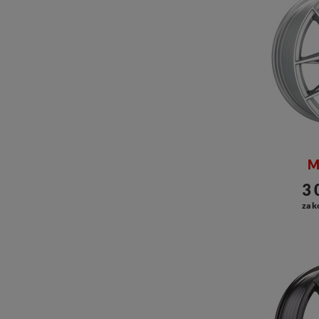
M
3 
za k