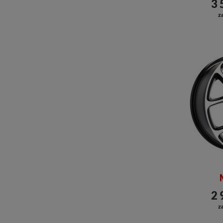
3 
za
2 
za