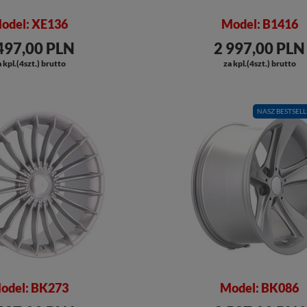
odel: XE136
Model: B1416
497,00 PLN
2 997,00 PLN
 kpl.(4szt.) brutto
za kpl.(4szt.) brutto
NASZ BESTSELL
odel: BK273
Model: BK086