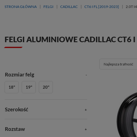
STRONA GŁÓWNA
FELGI
CADILLAC
CT6 I FL [2019-2023]
2.0T I
FELGI ALUMINIOWE CADILLAC CT6 I F
Najlepsza trafność
Rozmiar felg
18"
19"
20"
Szerokość
Rozstaw