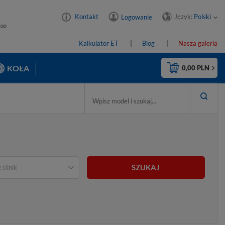
Język:
Polski
Kontakt
Logowanie
4:00
Kalkulator ET
Blog
Nasza galeria
KOŁA
0,00 PLN
SZUKAJ
silnik