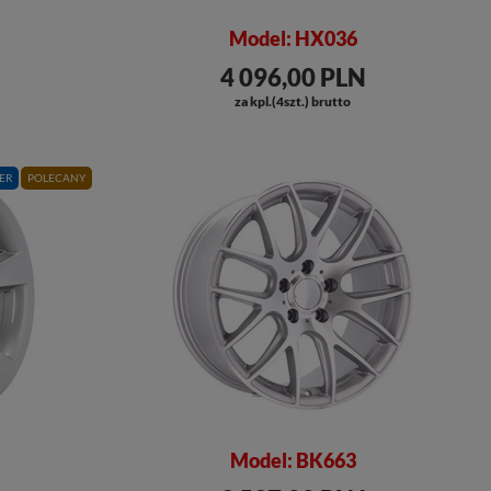
Model: HX036
4 096,00 PLN
za kpl.(4szt.) brutto
ER
POLECANY
Model: BK663