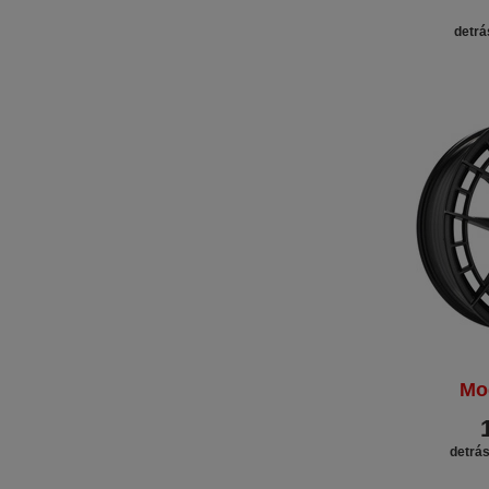
detrá
Mo
detrás