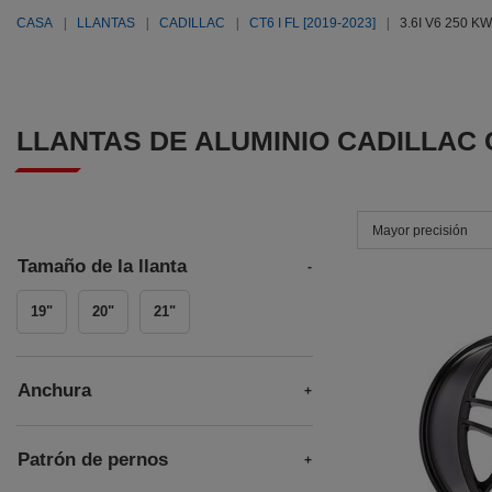
CASA
LLANTAS
CADILLAC
CT6 I FL [2019-2023]
3.6I V6 250 KW
LLANTAS DE ALUMINIO CADILLAC CT6
Mayor precisión
Tamaño de la llanta
19"
20"
21"
Anchura
Patrón de pernos