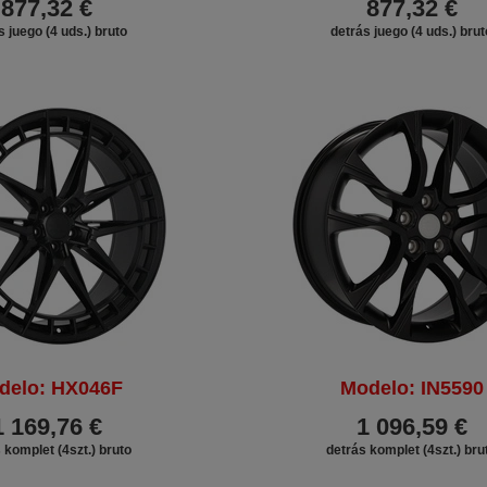
877,32 €
877,32 €
s juego (4 uds.) bruto
detrás juego (4 uds.) brut
delo: HX046F
Modelo: IN5590
1 169,76 €
1 096,59 €
 komplet (4szt.) bruto
detrás komplet (4szt.) bru