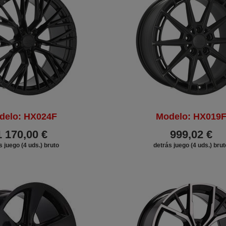
delo: HX024F
Modelo: HX019
1 170,00 €
999,02 €
s juego (4 uds.) bruto
detrás juego (4 uds.) brut