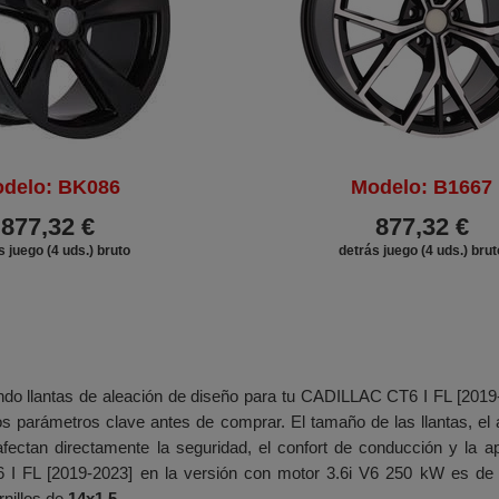
delo: BK086
Modelo: B1667
877,32 €
877,32 €
s juego (4 uds.) bruto
detrás juego (4 uds.) brut
do llantas de aleación de diseño para tu CADILLAC CT6 I FL [2019-
os parámetros clave antes de comprar. El tamaño de las llantas, el an
l afectan directamente la seguridad, el confort de conducción y la a
I FL [2019-2023] en la versión con motor 3.6i V6 250 kW es d
ornillos de
14x1.5.