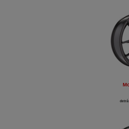
Mo
detrá