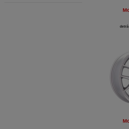
Mo
detrá
Mo