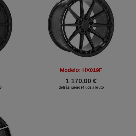
F
Modelo: HX019F
1 170,00 €
o
detrás juego (4 uds.) bruto