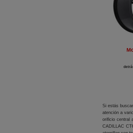
Mo
detrá
Si estás buscan
atención a vari
orificio centra
CADILLAC CT6 
atornillan con t