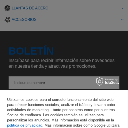
LLANTAS DE ACERO
ACCESORIOS
BOLETÍN
Inscríbase para recibir información sobre novedades
en nuestra tienda y atractivas promociones.
Indique su nombre
Utilizamos cookies para el correcto funcionamiento del sitio web,
Introduzca su dirección de correo electrónico
para ofrecer funciones sociales, analizar el tráfico y llevar a cabo
actividades de marketing – tanto por nosotros como por nuestros
Acepto el tratamiento de mis datos personales para los fines y en el ámbito del servicio Newsletter en el
Socios de confianza. Las cookies también se utilizan para
personalizar los anuncios. Más información está disponible en la
política de privacidad
. Más información sobre cómo Google utilizará
GUARDAR