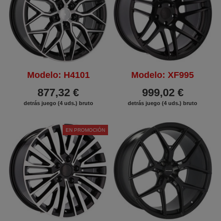
Modelo: H4101
Modelo: XF995
877,32 €
999,02 €
detrás juego (4 uds.) bruto
detrás juego (4 uds.) bruto
EN PROMOCIÓN