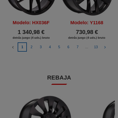
Modelo: HX036F
Modelo: Y1168
1 340,98 €
730,98 €
detrás juego (4 uds.) bruto
detrás juego (4 uds.) bruto
1
2
3
4
5
6
7
...
13
REBAJA