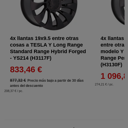
4x llantas 19x9.5 entre otras
4x llantas 
cosas a TESLA Y Long Range
entre otra
Standard Range Hybrid Forged
modelo Y 
- YS214 (H3117F)
Range Perf
(H3130F)
833,46 €
1 096,8
877,32 €
Precio más bajo a partir de 30 días
274,21 € / pc.
antes del descuento
208,37 € / pc.