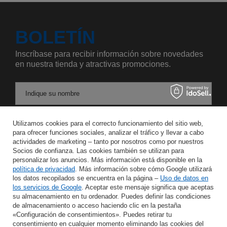
BOLETÍN
Inscríbase para recibir información sobre novedades
en nuestra tienda y atractivas promociones.
Indique su nombre
Utilizamos cookies para el correcto funcionamiento del sitio web,
Introduzca su dirección de correo electrónico
para ofrecer funciones sociales, analizar el tráfico y llevar a cabo
actividades de marketing – tanto por nosotros como por nuestros
Acepto el tratamiento de mis datos personales para los fines y en el ámbito del servicio Newsletter en el
Socios de confianza. Las cookies también se utilizan para
personalizar los anuncios. Más información está disponible en la
política de privacidad
. Más información sobre cómo Google utilizará
GUARDAR
los datos recopilados se encuentra en la página –
Uso de datos en
los servicios de Google
. Aceptar este mensaje significa que aceptas
su almacenamiento en tu ordenador. Puedes definir las condiciones
de almacenamiento o acceso haciendo clic en la pestaña
«Configuración de consentimientos». Puedes retirar tu
AYUDA
consentimiento en cualquier momento eliminando las cookies del