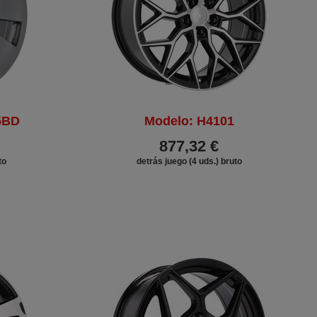
5BD
Modelo: H4101
877,32 €
to
detrás juego (4 uds.) bruto