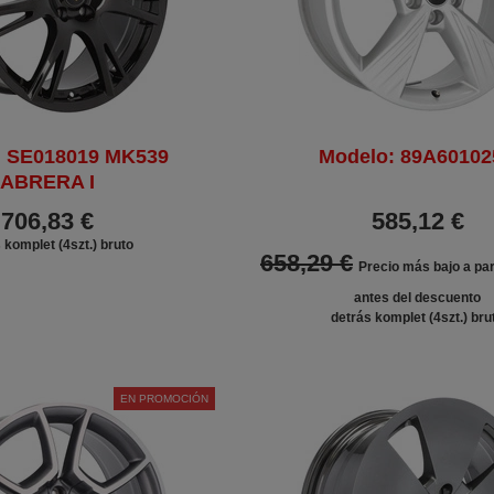
: SE018019 MK539
Modelo: 89A6010
ABRERA I
706,83 €
585,12 €
 komplet (4szt.) bruto
658,29 €
Precio más bajo a par
antes del descuento
detrás komplet (4szt.) bru
EN PROMOCIÓN