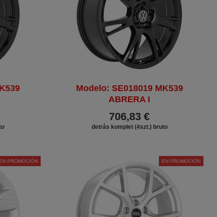
MK539
Modelo: SE018019 MK539
ABRERA I
706,83 €
to
detrás komplet (4szt.) bruto
EN PROMOCIÓN
EN PROMOCIÓN