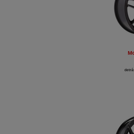
Mo
detrá