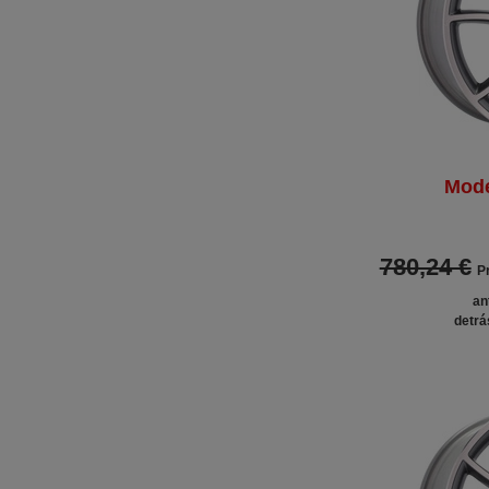
Mode
780,24 €
Pr
an
detrá