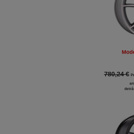
Mode
780,24 €
Pr
an
detrá