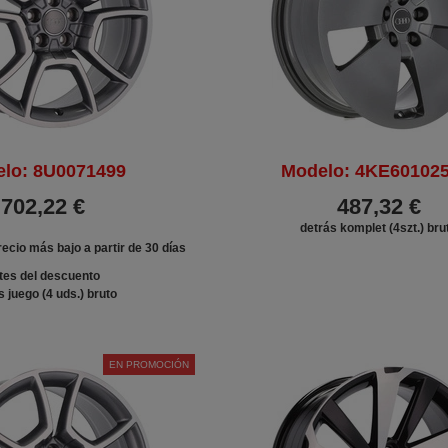
lo: 8U0071499
Modelo: 4KE60102
702,22 €
487,32 €
detrás komplet (4szt.) bru
ecio más bajo a partir de 30 días
tes del descuento
s juego (4 uds.) bruto
EN PROMOCIÓN