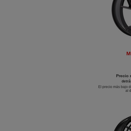
M
Precio
detrá
El precio más bajo d
al 