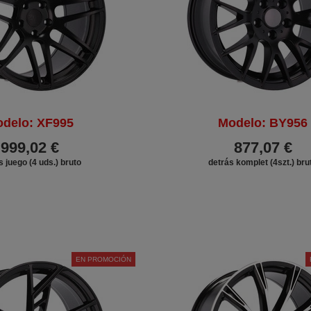
delo: XF995
Modelo: BY956
999,02 €
877,07 €
s juego (4 uds.) bruto
detrás komplet (4szt.) bru
EN PROMOCIÓN