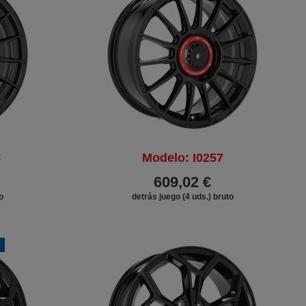
8
Modelo: I0257
609,02 €
o
detrás juego (4 uds.) bruto
S
DESCUENTO
DESCUENTO