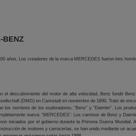
S-BENZ
e 100 años. Los creadores de la marca MERCEDES fueron tres hombr
n el descubrimiento del motor de alta velocidad, Benz fundó Be
sellschaft (DMG) en Cannstatt en noviembre de 1890. Trató de encon
an los nombres de los exploradores, "Benz" y "Daimler". Los prod
mpletamente nueva: "MERCEDES". Los caminos de Benz y Daimler
eron iniciados por el gobierno durante la Primera Guerra Mundial
nstrucción de motores y carrocerías, se han unido mediante un acuer
s empresas estuvieron juntas hasta 1998.