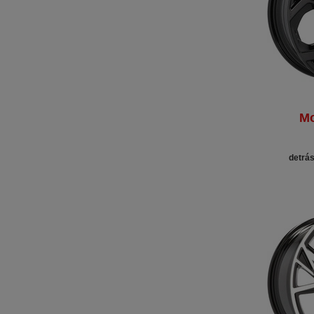
Mo
detrás