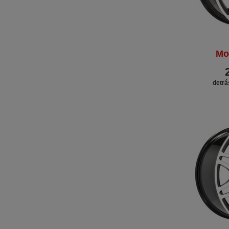
Mo
detrá