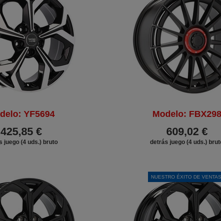
delo: YF5694
Modelo: FBX29
425,85 €
609,02 €
s juego (4 uds.) bruto
detrás juego (4 uds.) brut
DESCUENTO
NUESTRO ÉXITO DE VENTA