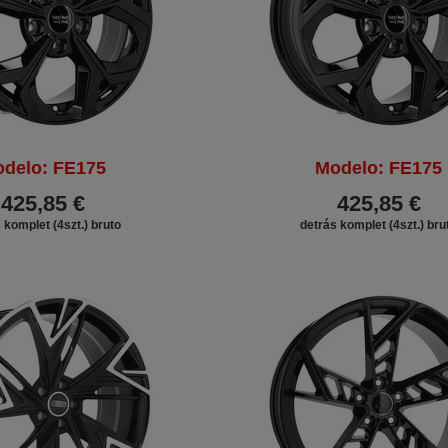
delo: FE175
Modelo: FE175
425,85 €
425,85 €
 komplet (4szt.) bruto
detrás komplet (4szt.) bru