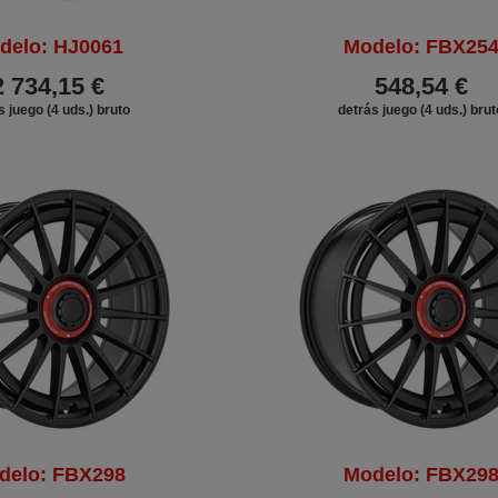
delo: HJ0061
Modelo: FBX25
2 734,15 €
548,54 €
s juego (4 uds.) bruto
detrás juego (4 uds.) brut
delo: FBX298
Modelo: FBX29