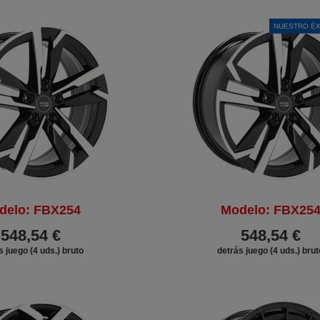
NUESTRO ÉX
delo: FBX254
Modelo: FBX25
548,54 €
548,54 €
s juego (4 uds.) bruto
detrás juego (4 uds.) brut
DESCUENTO