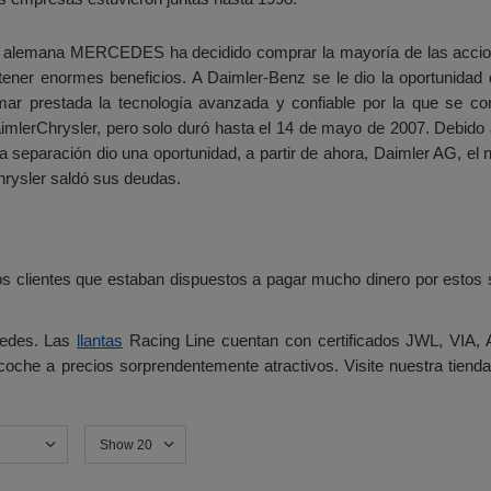
 alemana MERCEDES ha decidido comprar la mayoría de las accio
tener enormes beneficios. A Daimler-Benz se le dio la oportunidad
mar prestada la tecnología avanzada y confiable por la que se c
imlerChrysler, pero solo duró hasta el 14 de mayo de 2007. Debido a 
 La separación dio una oportunidad, a partir de ahora, Daimler AG
hrysler saldó sus deudas.
lientes que estaban dispuestos a pagar mucho dinero por estos ser
cedes. Las
llantas
Racing Line cuentan con certificados JWL, VIA, A
oche a precios sorprendentemente atractivos. Visite nuestra tiend
Show 20