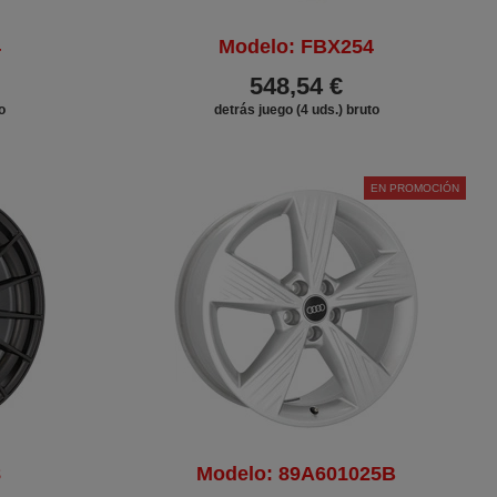
4
Modelo: FBX254
548,54 €
o
detrás juego (4 uds.) bruto
EN PROMOCIÓN
8
Modelo: 89A601025B