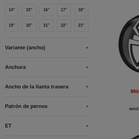
14"
15"
16"
17"
18"
19"
20"
21"
22"
23"
Variante (ancho)
Anchura
Ancho de la llanta trasera
Mo
Patrón de pernos
detrá
ET