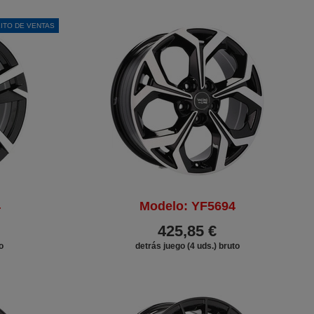
ITO DE VENTAS
DESCUENTO
4
Modelo: YF5694
425,85 €
o
detrás juego (4 uds.) bruto