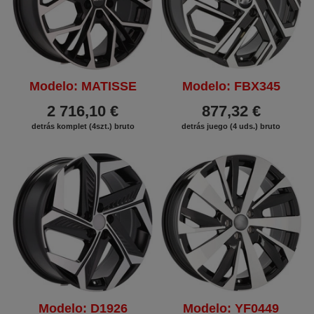
Modelo: MATISSE
Modelo: FBX345
2 716,10 €
877,32 €
detrás komplet (4szt.) bruto
detrás juego (4 uds.) bruto
Modelo: D1926
Modelo: YF0449