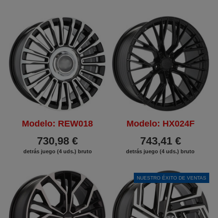
Modelo: REW018
Modelo: HX024F
730,98 €
743,41 €
detrás juego (4 uds.) bruto
detrás juego (4 uds.) bruto
NUESTRO ÉXITO DE VENTAS