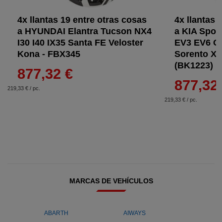
4x llantas 19 entre otras cosas
4x llantas 
a HYUNDAI Elantra Tucson NX4
a KIA Spor
I30 I40 IX35 Santa FE Veloster
EV3 EV6 O
Kona - FBX345
Sorento X
(BK1223)
877,32 €
877,32
219,33 € / pc.
219,33 € / pc.
MARCAS DE VEHÍCULOS
ABARTH
AIWAYS