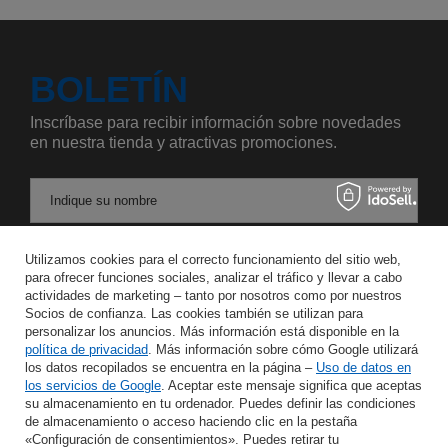
BOLETÍN
Inscríbase para recibir información sobre novedades
en nuestra tienda y atractivas promociones.
Indique su nombre
Utilizamos cookies para el correcto funcionamiento del sitio web,
Introduzca su dirección de correo electrónico
para ofrecer funciones sociales, analizar el tráfico y llevar a cabo
actividades de marketing – tanto por nosotros como por nuestros
Acepto el tratamiento de mis datos personales para los fines y en el ámbito del servicio Newsletter en el
Socios de confianza. Las cookies también se utilizan para
personalizar los anuncios. Más información está disponible en la
política de privacidad
. Más información sobre cómo Google utilizará
GUARDAR
los datos recopilados se encuentra en la página –
Uso de datos en
los servicios de Google
. Aceptar este mensaje significa que aceptas
su almacenamiento en tu ordenador. Puedes definir las condiciones
de almacenamiento o acceso haciendo clic en la pestaña
«Configuración de consentimientos». Puedes retirar tu