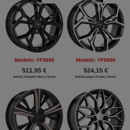
DESCUENTO
DESCUENTO
Modelo: YF5690
Modelo: YF5690
511,95 €
524,15 €
detrás komplet (4szt.) bruto
detrás juego (4 uds.) bruto