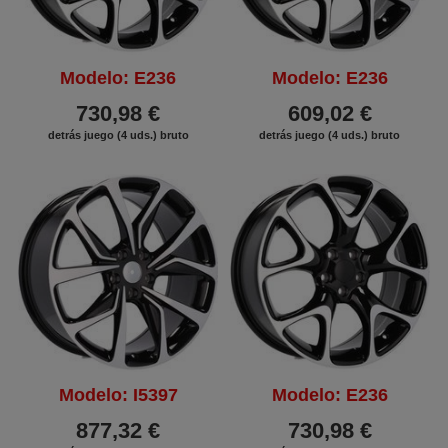
Modelo: E236
Modelo: E236
730,98 €
609,02 €
detrás juego (4 uds.) bruto
detrás juego (4 uds.) bruto
Modelo: I5397
Modelo: E236
877,32 €
730,98 €