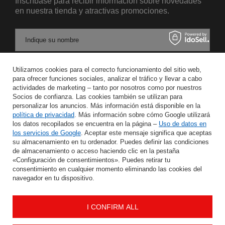
Inscríbase para recibir información sobre novedades
en nuestra tienda y atractivas promociones.
Indique su nombre
Utilizamos cookies para el correcto funcionamiento del sitio web,
Introduzca su dirección de correo electrónico
para ofrecer funciones sociales, analizar el tráfico y llevar a cabo
actividades de marketing – tanto por nosotros como por nuestros
Acepto el tratamiento de mis datos personales para los fines y en el ámbito del servicio Newsletter en el
Socios de confianza. Las cookies también se utilizan para
personalizar los anuncios. Más información está disponible en la
política de privacidad
. Más información sobre cómo Google utilizará
GUARDAR
los datos recopilados se encuentra en la página –
Uso de datos en
los servicios de Google
. Aceptar este mensaje significa que aceptas
su almacenamiento en tu ordenador. Puedes definir las condiciones
de almacenamiento o acceso haciendo clic en la pestaña
«Configuración de consentimientos». Puedes retirar tu
AYUDA
consentimiento en cualquier momento eliminando las cookies del
navegador en tu dispositivo.
INFORMACIÓN
I CONFIRM ALL
MI CUENTA