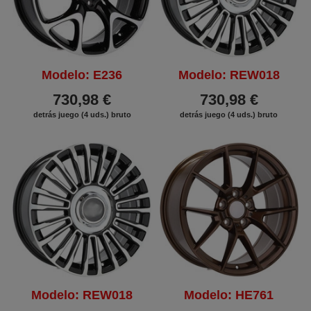
Modelo: E236
Modelo: REW018
730,98 €
730,98 €
detrás juego (4 uds.) bruto
detrás juego (4 uds.) bruto
Modelo: REW018
Modelo: HE761