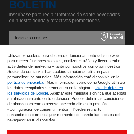
BOLETÍN
Inscríbase para recibir información sobre novedades
en nuestra tienda y atractivas promociones.
Indique su nombre
Utilizamos cookies para el correcto funcionamiento del sitio web,
Introduzca su dirección de correo electrónico
para ofrecer funciones sociales, analizar el tráfico y llevar a cabo
actividades de marketing – tanto por nosotros como por nuestros
Acepto el tratamiento de mis datos personales para los fines y en el ámbito del servicio Newsletter en el
Socios de confianza. Las cookies también se utilizan para
personalizar los anuncios. Más información está disponible en la
política de privacidad
. Más información sobre cómo Google utilizará
GUARDAR
los datos recopilados se encuentra en la página –
Uso de datos en
los servicios de Google
. Aceptar este mensaje significa que aceptas
su almacenamiento en tu ordenador. Puedes definir las condiciones
de almacenamiento o acceso haciendo clic en la pestaña
«Configuración de consentimientos». Puedes retirar tu
AYUDA
consentimiento en cualquier momento eliminando las cookies del
navegador en tu dispositivo.
INFORMACIÓN