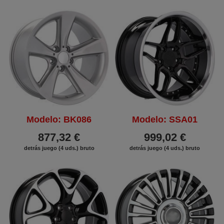
Modelo: BK086
Modelo: SSA01
877,32 €
999,02 €
detrás juego (4 uds.) bruto
detrás juego (4 uds.) bruto