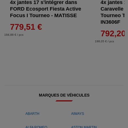
4x jantes 17 s'intégrer dans
4x jantes 1
FORD Ecosport Fiesta Active
Caravelle 
Focus I Tourneo - MATISSE
Tourneo Tra
IN3606F
779,51 €
792,20
194,88 € / pcs
198,05 € / pcs
MARQUES DE VÉHICULES
ABARTH
AIWAYS
ALFA ROMEO
ASTON MARTIN