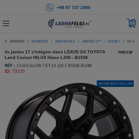
+48 87 737 1900
ARRIÈRE
DOMICILE
JANTES ALU
JANTES 17''
6X139.7
4X JAN
4x jantes 17 s'intégrer dans LEXUS GX TOYOTA
Land Cruiser HILUX Hiace L200 - B1536
RÉF :
17x9.0 6x139.7 ET-12 110.1 B1536 BLHM
ID:
79239
NOTRE BEST-SELLER