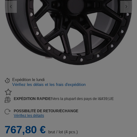
Expédition
le lundi
Vérifiez les délais et les frais d'expédition
EXPÉDITION RAPIDE!
Vers la plupart des pays de l&#39;UE
POSSIBILITÉ DE RETOUR/ÉCHANGE
Vérifiez les détails
767,80 €
brut
/
lot (4 pcs.)