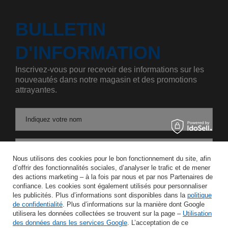
BULLETIN
D'INFORMATION
Inscrivez-vous pour recevoir des informations sur les
nouveautés dans notre magasin et des promotions
attrayantes.
Indiquez votre nom
Saisissez votre adresse e-mail
Nous utilisons des cookies pour le bon fonctionnement du site, afin
d’offrir des fonctionnalités sociales, d’analyser le trafic et de mener
J'accepte le traitement de mes données personnelles aux fins et dans le cadre du service Newsletter dans la rubrique
des actions marketing – à la fois par nous et par nos Partenaires de
confiance. Les cookies sont également utilisés pour personnaliser
les publicités. Plus d’informations sont disponibles dans la
politique
ÉCONOMISER
de confidentialité
. Plus d’informations sur la manière dont Google
utilisera les données collectées se trouvent sur la page –
Utilisation
des données dans les services Google
. L’acceptation de ce