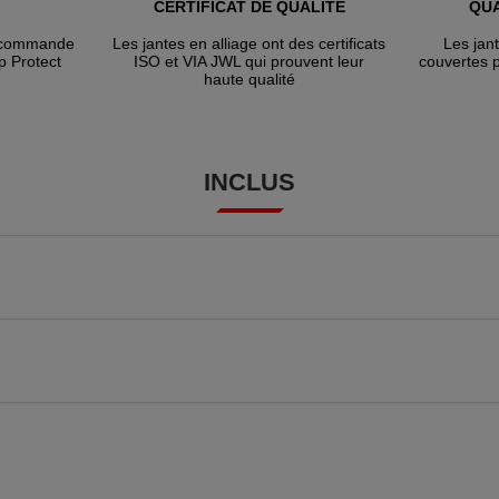
CERTIFICAT DE QUALITÉ
QUA
e commande
Les jantes en alliage ont des certificats
Les jan
p Protect
ISO et VIA JWL qui prouvent leur
couvertes 
haute qualité
INCLUS