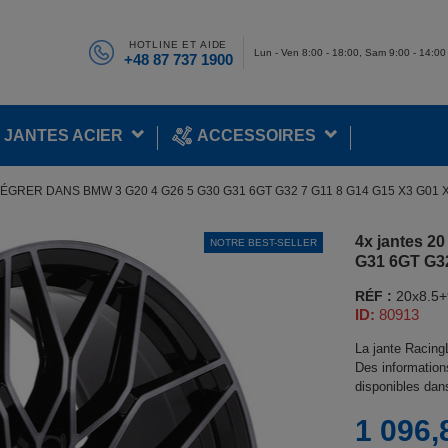
HOTLINE ET AIDE
Lun - Ven 8:00 - 18:00, Sam 9:00 - 14:00
+48 87 737 1900
JANTES ACIER
ACCESSOIRES
TÉGRER DANS BMW 3 G20 4 G26 5 G30 G31 6GT G32 7 G11 8 G14 G15 X3 G01 X
4x jantes 2
NOTRE BEST-SELLER
G31 6GT G32
RÉF :
20x8.5+
ID:
80913
La jante Racing
Des informations
disponibles dan
1 096,