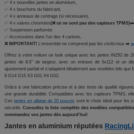
✅ 4 x nouvelles jantes en aluminium,
✅ 4 x bouchons du fabricant,
✅ 4 x anneaux de centrage (si nécessaire),
✅ 4 x valves chromées
(❌ ce ne sont pas des capteurs TPMS)
➡
✅ Suspension parfumée
✅ Accessoires dans l’un des 4 cartons,
❌ IMPORTANT!
L'ensemble ne comprend pas les vis/écrous ➡️
a
Offrez à votre voiture un look unique avec les jantes IN292 d
jantes de 8.5" de largeur, avec un entraxe de 5x112 et un 
ajustement parfait et s’adaptent idéalement aux modèles tels 
8 G14 G15 X3 G01 X4 G02.
Grâce à une fabrication précise et à des tests de qualité rigoure
une grande durabilité. Compatibles avec les capteurs TPMS, elles 
Ces
jantes en alliage de 20 pouces
sont le choix idéal pour les c
sécurité.
Consultez la liste complète des modèles compatibles
commandez vos jantes dès aujourd’hui!
Jantes en aluminium réputées
RacingL