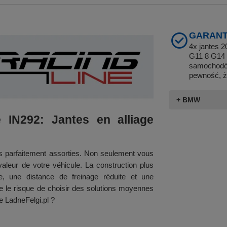
GARANT
4x jantes 
G11 8 G14 
samochodów
pewność, ż
+ BMW
 IN292: Jantes en alliage
es parfaitement assorties. Non seulement vous
leur de votre véhicule. La construction plus
ue, une distance de freinage réduite et une
re le risque de choisir des solutions moyennes
e LadneFelgi.pl ?