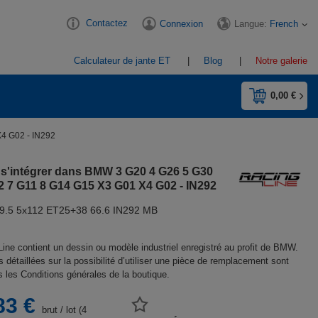
Contactez
Langue:
French
Connexion
Calculateur de jante ET
Blog
Notre galerie
0,00 €
4 G02 - IN292
0 s'intégrer dans BMW 3 G20 4 G26 5 G30
 7 G11 8 G14 G15 X3 G01 X4 G02 - IN292
9.5 5x112 ET25+38 66.6 IN292 MB
Line contient un dessin ou modèle industriel enregistré au profit de BMW.
 détaillées sur la possibilité d’utiliser une pièce de remplacement sont
s les Conditions générales de la boutique.
83 €
brut
/
lot (4