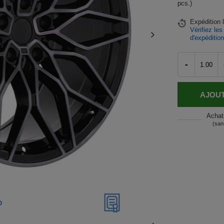
pcs.)
Expédition
Vérifiez les
d'expéditio
-
AJOUT
Achat
(san