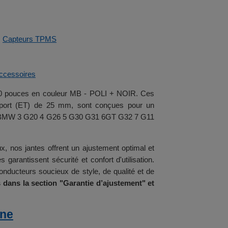
️
Capteurs TPMS
ccessoires
e 20 pouces en couleur MB - POLI + NOIR. Ces
déport (ET) de 25 mm, sont conçues pour un
que BMW 3 G20 4 G26 5 G30 G31 6GT G32 7 G11
ux, nos jantes offrent un ajustement optimal et
garantissent sécurité et confort d'utilisation.
onducteurs soucieux de style, de qualité et de
 dans la section "Garantie d’ajustement" et
ine