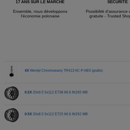
17 ANS SUR LE MARCHÉ
SÉCURITÉ
Ensemble, nous développons
Possibilité d'assuranc
l'économie polonaise
gratuite - Trusted Sho
4X
Wentyl Chromowany TR413 AC-P ABS (gratis)
0.5X
20x9.5 5x112 ET38 66.6 IN292 MB
0.5X
20x8.5 5x112 ET25 66.6 IN292 MB