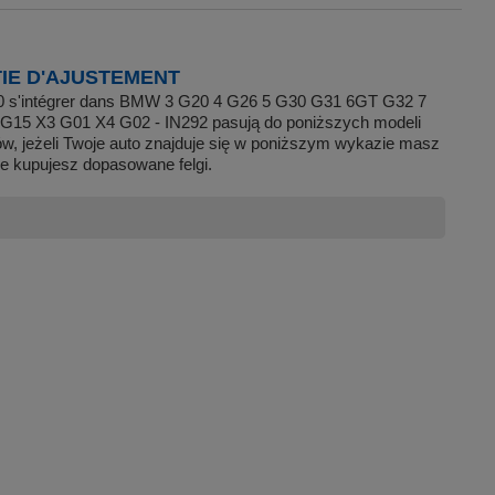
IE D'AJUSTEMENT
20 s'intégrer dans BMW 3 G20 4 G26 5 G30 G31 6GT G32 7
G15 X3 G01 X4 G02 - IN292 pasują do poniższych modeli
, jeżeli Twoje auto znajduje się w poniższym wykazie masz
e kupujesz dopasowane felgi.