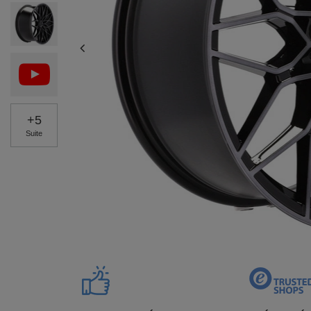
+
5
Suite