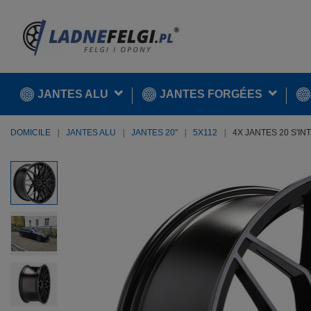
JANTES ALU
JANTES FORGÉES
DOMICILE
JANTES ALU
JANTES 20''
5X112
4X JANTES 20 S'IN