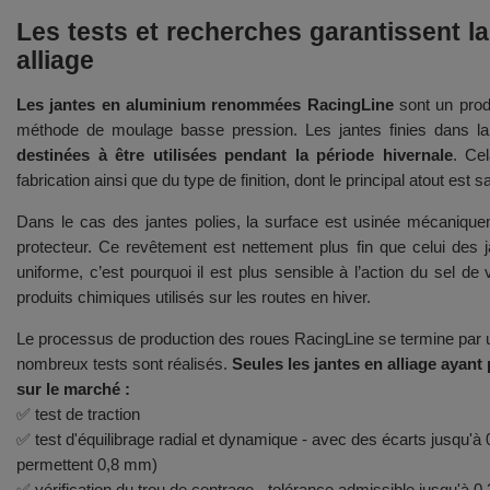
Les tests et recherches garantissent la
alliage
Les jantes en aluminium renommées RacingLine
sont un produ
méthode de moulage basse pression. Les jantes finies dans 
destinées à être utilisées pendant la période hivernale
. Ce
fabrication ainsi que du type de finition, dont le principal atout est 
Dans le cas des jantes polies, la surface est usinée mécaniqu
protecteur. Ce revêtement est nettement plus fin que celui des
uniforme, c’est pourquoi il est plus sensible à l’action du sel de 
produits chimiques utilisés sur les routes en hiver.
Le processus de production des roues RacingLine se termine par u
nombreux tests sont réalisés.
Seules les jantes en alliage ayant
sur le marché :
✅ test de traction
✅ test d'équilibrage radial et dynamique - avec des écarts jusq
permettent 0,8 mm)
✅ vérification du trou de centrage - tolérance admissible jusqu'à 