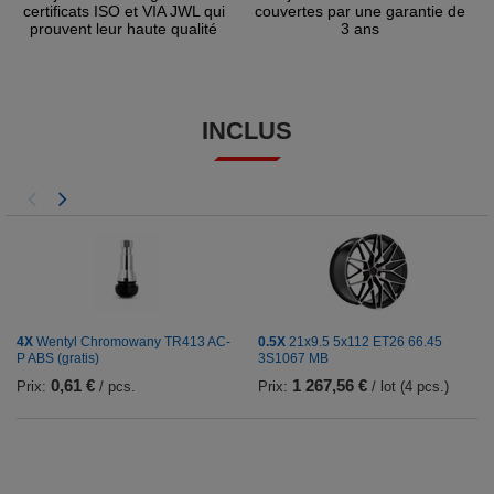
certificats ISO et VIA JWL qui
couvertes par une garantie de
prouvent leur haute qualité
3 ans
INCLUS
4X
Wentyl Chromowany TR413 AC-
0.5X
21x9.5 5x112 ET26 66.45
P ABS (gratis)
3S1067 MB
0,61 €
1 267,56 €
Prix:
/ pcs.
Prix:
/ lot (4 pcs.)