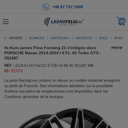
+48 87 737 1900
ARRIÈRE
DOMICILE
JANTES ALU
JANTES 21''
5X112
4X KUTE
4x Kute jantes Flow Forming 21 s'intégrer dans
PORSCHE Macan 2014-2024 I II FL 4S Turbo GTS -
3S1067
RÉF :
21x9.5+10.0 5x112 ET26+19 66.45 3S1067 MB
ID:
81578
La jante RacingLine contient un dessin ou modèle industriel enregistré
au profit de Porsche. Des informations détaillées sur la possibilité
d’utiliser une pièce de remplacement sont disponibles dans les
Conditions générales de la boutique.