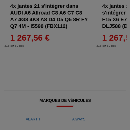
4x jantes 21 s'intégrer dans
4x jantes 2
AUDI A6 Allroad C8 A6 C7 C8
s'intégrer
A7 4G8 4K8 A8 D4 D5 Q5 8R FY
F15 X6 E71
Q7 4M - I5598 (FBX112)
DLJ588 (B
1 267,56 €
1 267,5
316,89 € / pcs
316,89 € / pcs
MARQUES DE VÉHICULES
ABARTH
AIWAYS