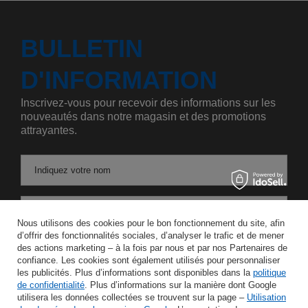
BULLETIN
D'INFORMATION
Inscrivez-vous pour recevoir des informations sur les
nouveautés dans notre magasin et des promotions
attrayantes.
Indiquez votre nom
Saisissez votre adresse e-mail
Nous utilisons des cookies pour le bon fonctionnement du site, afin
d’offrir des fonctionnalités sociales, d’analyser le trafic et de mener
J'accepte le traitement de mes données personnelles aux fins et dans le cadre du service Newsletter dans la rubrique
des actions marketing – à la fois par nous et par nos Partenaires de
confiance. Les cookies sont également utilisés pour personnaliser
les publicités. Plus d’informations sont disponibles dans la
politique
ÉCONOMISER
de confidentialité
. Plus d’informations sur la manière dont Google
utilisera les données collectées se trouvent sur la page –
Utilisation