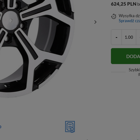
624,25 PLN
b
Wysyłka
dz
Sprawdź cza
-
DODA
Szybk
(