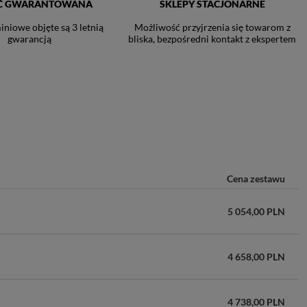
Ć GWARANTOWANA
SKLEPY STACJONARNE
iniowe objęte są 3 letnią
Możliwość przyjrzenia się towarom z
gwarancją
bliska, bezpośredni kontakt z ekspertem
Cena zestawu
5 054,00 PLN
4 658,00 PLN
4 738,00 PLN