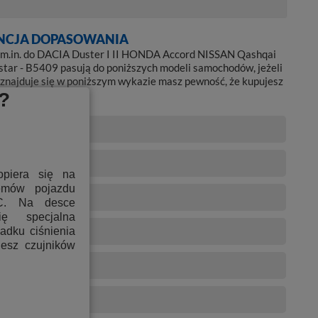
4 456,00 PLN
CJA DOPASOWANIA
7 m.in. do DACIA Duster I II HONDA Accord NISSAN Qashqai
star - B5409 pasują do poniższych modeli samochodów, jeżeli
 znajduje się w poniższym wykazie masz pewność, że kupujesz
 felgi.
?
opiera się na
temów pojazdu
C. Na desce
ię specjalna
padku ciśnienia
jesz czujników