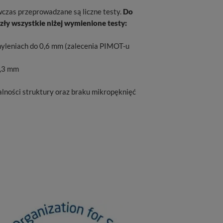
wczas przeprowadzane są liczne testy.
Do
ły wszystkie niżej wymienione testy:
hyleniach do 0,6 mm (zalecenia PIMOT-u
0,3 mm
ności struktury oraz braku mikropęknięć