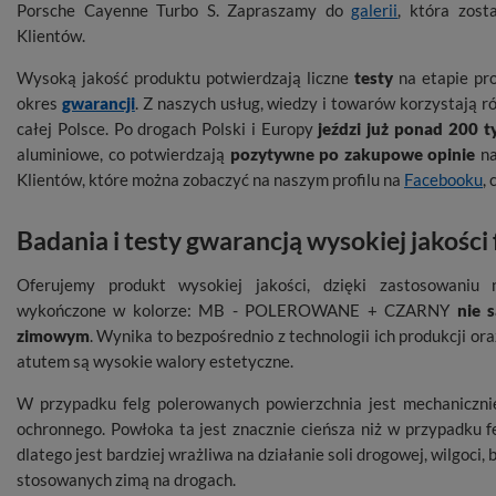
Porsche Cayenne Turbo S. Zapraszamy do
galerii
, która zost
Klientów.
Wysoką jakość produktu potwierdzają liczne
testy
na etapie pro
okres
gwarancji
. Z naszych usług, wiedzy i towarów korzystają
całej Polsce. Po drogach Polski i Europy
jeździ już ponad 200 
aluminiowe, co potwierdzają
pozytywne po zakupowe opinie
na
Klientów, które można zobaczyć na naszym profilu na
Facebooku
,
Badania i testy gwarancją wysokiej jakości
Oferujemy produkt wysokiej jakości, dzięki zastosowaniu 
wykończone w kolorze: MB - POLEROWANE + CZARNY
nie 
zimowym
. Wynika to bezpośrednio z technologii ich produkcji o
atutem są wysokie walory estetyczne.
W przypadku felg polerowanych powierzchnia jest mechaniczni
ochronnego. Powłoka ta jest znacznie cieńsza niż w przypadku f
dlatego jest bardziej wrażliwa na działanie soli drogowej, wilgoc
stosowanych zimą na drogach.