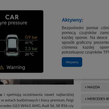
+ GEELY
ści, oferowane przez nas felgi zapewniają
+ GREAT WALL
i TPMS, gwarantują bezpieczeństwo i wygodę
Aktywny:
a kierowców ceniących sobie styl, jakość i
Bezpośredni pomiar ciśn
+ HONDA
w sekcji "Gwarancja dopasowania" i zamów
pomocą czujników zam
każdej oponie. Na desce 
+ INFINITI
sposób graficzny prezento
e
ciśnienia każdej op
+ LADA
potrzebujesz czujników T
Aktywny
+ LAND ROVER
+ LEXUS
+ MAZDA
ku
i spełniają oczekiwania nawet najbardziej
+ MERCEDES-
w autach budżetowych i klasy premium. Felgi
ercedes G63 W463 AMG, Audi S6, S8 RS6 czy