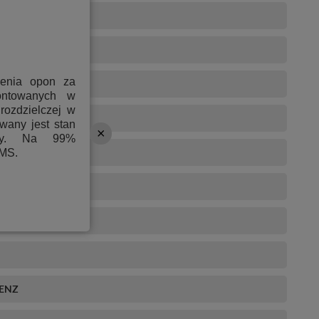
 (GWM)
ienia opon za
ontowanych w
rozdzielczej w
wany jest stan
ony. Na 99%
PMS.
BENZ