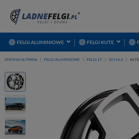
FELGI ALUMINIOWE
FELGI KUTE
STRONA GŁÓWNA
FELGI ALUMINIOWE
FELGI 17
5X114,3
4X F