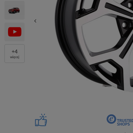
+
4
więcej