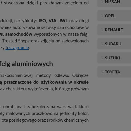
+ NISSAN
ał stworzona dzięki przesłanym zdjęciom od
+ OPEL
dukcji, certyfikaty:
ISO, VIA, JWL
oraz długi
 również autoryzowane serwisy samochodowe w
+ RENAULT
tys. samochodów
wyposażonych w nasze felgi
 Trusted Shops oraz zdjęcia od zadowolonych
+ SUBARU
 czy
Instagramie
.
+ SUZUKI
 felg aluminiowych
+ TOYOTA
niskociśnieniowej metody odlewu. Obręcze
są przeznaczone do użytkowania w okresie
raz z charakteru wykończenia, którego głównym
e obrabiana i zabezpieczana warstwą lakieru
elg malowanych proszkowo na jednolity kolor,
i, błota pośniegowego oraz środków chemicznych