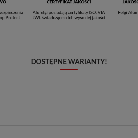
TWO
CERTYFIKAT JAKOŚCI
JAKOŚ
bezpieczenia
Alufelgi posiadają certyfikaty ISO, VIA
Felgi Alum
op Protect
JWL świadczące o ich wysokiej jakości
DOSTĘPNE WARIANTY!