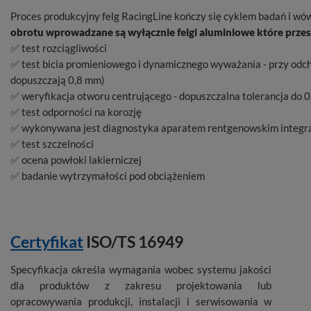
Proces produkcyjny felg RacingLine kończy się cyklem badań i wó
obrotu wprowadzane są wyłącznie felgi aluminiowe które przesz
✅ test rozciągliwości
✅ test bicia promieniowego i dynamicznego wyważania - przy odc
dopuszczają 0,8 mm)
✅ weryfikacja otworu centrującego - dopuszczalna tolerancja do 
✅ test odporności na korozję
✅ wykonywana jest diagnostyka aparatem rentgenowskim integral
✅ test szczelności
✅ ocena powłoki lakierniczej
✅ badanie wytrzymałości pod obciążeniem
Certyfikat
ISO/TS 16949
Specyfikacja określa wymagania wobec systemu jakości
dla produktów z zakresu projektowania lub
opracowywania produkcji, instalacji i serwisowania w