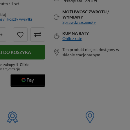
Przedpłata - od 0 zł
rutto / 1 szt.
MOŻLIWOŚĆ ZWROTU /
isiaj
WYMIANY
sy i koszty wysyłki
Sprawdź szczegóły
KUP NA RATY
+
Oblicz ratę
Ten produkt nie jest dostępny w
J DO KOSZYKA
sklepie stacjonarnym
ie zakupy
1-Click
bez rejestracji)