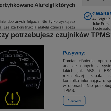
ertyfikowane Alufelgi których
GWARAN
4x Felgi 1
nie dobranych felgach. Nie tylko zyskujesz
Juke Prima
. Lżejsza konstrukcja alufelg oznacza lepszą
Twoje auto
a. Czy warto ryzykować wybór przeciętnych
dopasowane
Czy potrzebujesz czujników TPMS
elgi od LadneFelgi.pl?
+ BYD
Pasywny:
+ DACIA
Pomiar ciśnienia opon 
analizie danych z sys
+ DAEWOO
ki TPMS
takich jak ABS i ES
rozdzielczej zapala s
kontrolka informująca o s
+ FIAT
w oponach. Nie potrzebu
TPMS.
+ FORD
7-calowym felgom B5409 w kolorze MB -
Pasywny
m dopasowaniu, felgi o szerokości 6.5", z
+ FORTHING
omponują się w takie modele jak m.in. DACIA