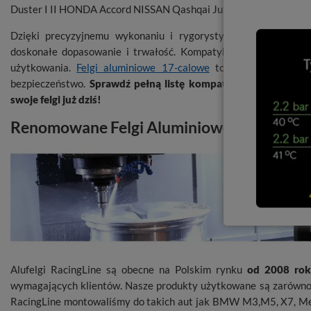
Duster I II HONDA Accord NISSAN Qashqai Juke Primastar.
Dzięki precyzyjnemu wykonaniu i rygorystycznym testom jako
doskonałe dopasowanie i trwałość. Kompatybilne z czujnikam
użytkowania.
Felgi aluminiowe 17-calowe
to idealny wybór dl
bezpieczeństwo.
Sprawdź pełną listę kompatybilnych modeli 
swoje felgi już dziś!
Renomowane Felgi Aluminiowe
RacingLin
Alufelgi RacingLine są obecne na Polskim rynku
od 2008 ro
wymagających klientów. Nasze produkty użytkowane są zarówno 
RacingLine montowaliśmy do takich aut jak BMW M3,M5, X7, M