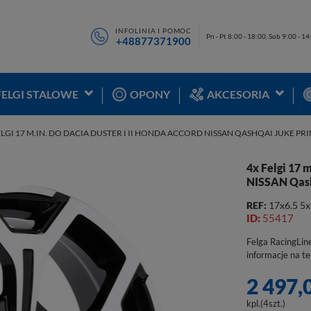
INFOLINIA I POMOC
Pn - Pt 8:00 - 18:00, Sob 9:00 - 1
+48877371900
FELGI STALOWE
OPONY
AKCESORIA
ELGI 17 M.IN. DO DACIA DUSTER I II HONDA ACCORD NISSAN QASHQAI JUKE PRI
4x Felgi 17 
NISSAN Qash
REF:
17x6.5 5
ID:
55417
Felga RacingLin
informacje na t
2 497,
kpl.(4szt.)