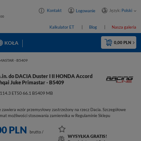
Język:
Polski
Kontakt
Logowanie
4:00
Kalkulator ET
Blog
Nasza galeria
KOŁA
0,00 PLN
MASTAR - B5409
m.in. do DACIA Duster I II HONDA Accord
qai Juke Primastar - B5409
x114.3 ET50 66.1 B5409 MB
e zawiera wzór przemysłowy zastrzeżony na rzecz Dacia. Szczegółowe
emat możliwości stosowania zamiennika w Regulaminie Sklepu
00 PLN
brutto
/
WYSYŁKA GRATIS!