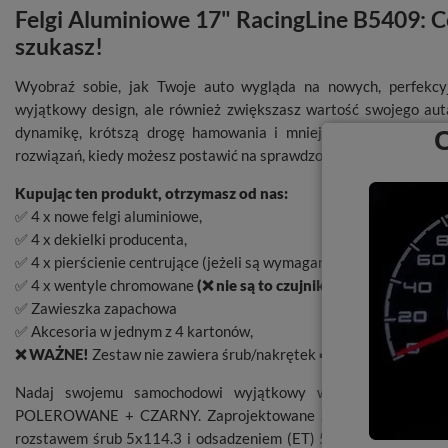
Dębica 215/60 R17 + Felgi B5409 MB 5x114.3
Felgi Aluminiowe 17" RacingLine B5409: C
szukasz!
Wyobraź sobie, jak Twoje auto wygląda na nowych, perfekcyj
wyjątkowy design, ale również zwiększasz wartość swojego auta
dynamikę, krótszą drogę hamowania i mniejsze zużycie paliw
rozwiązań, kiedy możesz postawić na sprawdzone oraz bezpieczne f
Kupując ten produkt, otrzymasz od nas:
✅ 4 x nowe felgi aluminiowe,
✅ 4 x dekielki producenta,
✅ 4 x pierścienie centrujące (jeżeli są wymagane),
✅ 4 x wentyle chromowane
(❌ nie są to czujniki TPMS)
➡️
czujni
✅ Zawieszka zapachowa
✅ Akcesoria w jednym z 4 kartonów,
❌ WAŻNE!
Zestaw nie zawiera śrub/nakrętek ➡️
akcesoria
Nadaj swojemu samochodowi wyjątkowy wygląd dzięki 1
POLEROWANE + CZARNY. Zaprojektowane z myślą o perfekcyjny
rozstawem śrub 5x114.3 i odsadzeniem (ET) 50 mm idealnie wk