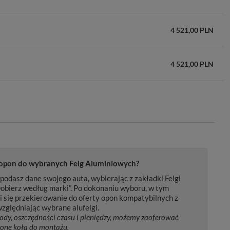
4 521,00 PLN
4 521,00 PLN
4 851,00 PLN
4 473,00 PLN
 opon do wybranych Felg Aluminiowych?
5 034,00 PLN
podasz dane swojego auta, wybierając z zakładki Felgi
obierz według marki”. Po dokonaniu wyboru, w tym
i się przekierowanie do oferty opon kompatybilnych z
4 953,00 PLN
zględniając wybrane alufelgi.
ody, oszczędności czasu i pieniędzy, możemy zaoferować
one koła do montażu.