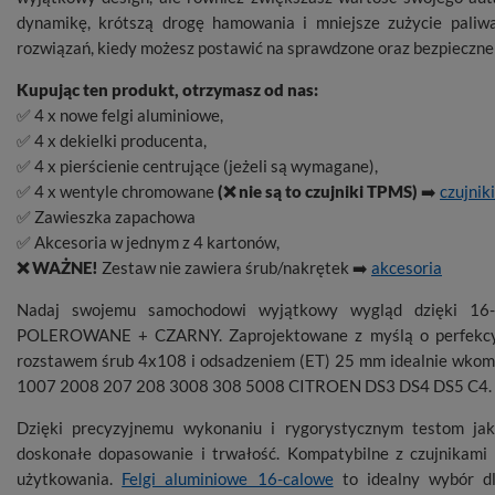
dynamikę, krótszą drogę hamowania i mniejsze zużycie paliw
rozwiązań, kiedy możesz postawić na sprawdzone oraz bezpieczne f
Kupując ten produkt, otrzymasz od nas:
✅ 4 x nowe felgi aluminiowe,
✅ 4 x dekielki producenta,
✅ 4 x pierścienie centrujące (jeżeli są wymagane),
✅ 4 x wentyle chromowane
(❌ nie są to czujniki TPMS)
➡️
czujni
✅ Zawieszka zapachowa
✅ Akcesoria w jednym z 4 kartonów,
❌ WAŻNE!
Zestaw nie zawiera śrub/nakrętek ➡️
akcesoria
Nadaj swojemu samochodowi wyjątkowy wygląd dzięki 1
POLEROWANE + CZARNY. Zaprojektowane z myślą o perfekcyjny
rozstawem śrub 4x108 i odsadzeniem (ET) 25 mm idealnie wkom
1007 2008 207 208 3008 308 5008 CITROEN DS3 DS4 DS5 C4.
Dzięki precyzyjnemu wykonaniu i rygorystycznym testom jako
doskonałe dopasowanie i trwałość. Kompatybilne z czujnikam
użytkowania.
Felgi aluminiowe 16-calowe
to idealny wybór dl