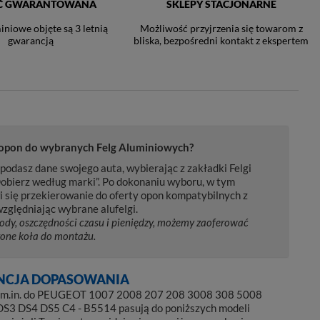
Ć GWARANTOWANA
SKLEPY STACJONARNE
iniowe objęte są 3 letnią
Możliwość przyjrzenia się towarom z
gwarancją
bliska, bezpośredni kontakt z ekspertem
 opon do wybranych Felg Aluminiowych?
podasz dane swojego auta, wybierając z zakładki Felgi
obierz według marki”. Po dokonaniu wyboru, w tym
i się przekierowanie do oferty opon kompatybilnych z
zględniając wybrane alufelgi.
ody, oszczędności czasu i pieniędzy, możemy zaoferować
one koła do montażu.
CJA DOPASOWANIA
6 m.in. do PEUGEOT 1007 2008 207 208 3008 308 5008
3 DS4 DS5 C4 - B5514 pasują do poniższych modeli