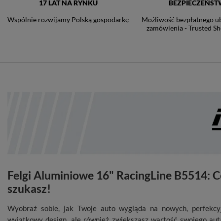
17 LAT NA RYNKU
BEZPIECZEŃS
Wspólnie rozwijamy Polską gospodarkę
Możliwość bezpłatnego u
zamówienia - Trusted Sh
Felgi Aluminiowe 16" RacingLine B5514: C
szukasz!
Wyobraź sobie, jak Twoje auto wygląda na nowych, perfekcyj
wyjątkowy design, ale również zwiększasz wartość swojego auta