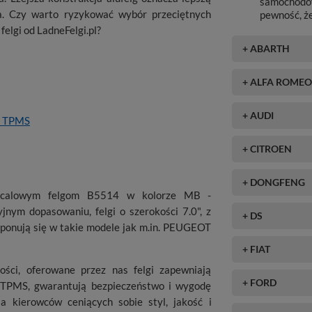
samochodów
a. Czy warto ryzykować wybór przeciętnych
pewność, ż
elgi od LadneFelgi.pl?
+ ABARTH
+ ALFA ROME
+ AUDI
ki TPMS
+ CITROEN
+ DONGFENG
6-calowym felgom B5514 w kolorze MB -
m dopasowaniu, felgi o szerokości 7.0", z
+ DS
ponują się w takie modele jak m.in. PEUGEOT
+ FIAT
ści, oferowane przez nas felgi zapewniają
+ FORD
i TPMS, gwarantują bezpieczeństwo i wygodę
a kierowców ceniących sobie styl, jakość i