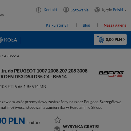
Język:
Polski
Kontakt
Logowanie
4:00
Kalkulator ET
Blog
Nasza galeria
KOŁA
0,00 PLN
 C4 - B5514
m.in. do PEUGEOT 1007 2008 207 208 3008
TROEN DS3 DS4 DS5 C4 - B5514
x108 ET25 65.1 B5514 MB
e zawiera wzór przemysłowy zastrzeżony na rzecz Peugeot. Szczegółowe
emat możliwości stosowania zamiennika w Regulaminie Sklepu
00 PLN
brutto
/
WYSYŁKA GRATIS!