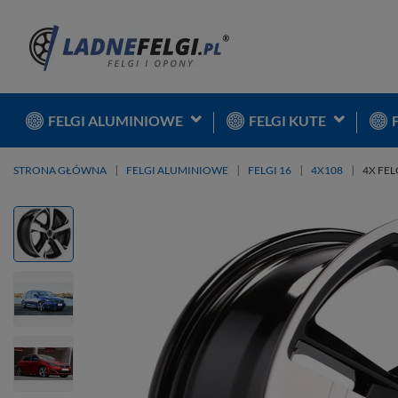
FELGI ALUMINIOWE
FELGI KUTE
STRONA GŁÓWNA
FELGI ALUMINIOWE
FELGI 16
4X108
4X FEL