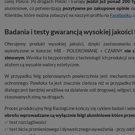
całej Polsce. Po drogach Polski i Europy
jeździ już ponad 200 
aluminiowe, co potwierdzają
pozytywne po zakupowe opinie
na
Klientów, które można zobaczyć na naszym profilu na
Facebooku
,
Badania i testy gwarancją wysokiej jakości
Oferujemy produkt wysokiej jakości, dzięki zastosowaniu 
wykończone w kolorze: MB - POLEROWANE + CZARNY
nie 
zimowym
. Wynika to bezpośrednio z technologii ich produkcji o
atutem są wysokie walory estetyczne.
W przypadku felg polerowanych powierzchnia jest mechaniczni
ochronnego. Powłoka ta jest znacznie cieńsza niż w przypadku f
dlatego jest bardziej wrażliwa na działanie soli drogowej, wilgoc
stosowanych zimą na drogach.
Proces produkcyjny felg RacingLine kończy się cyklem badań i wó
obrotu wprowadzane są wyłącznie felgi aluminiowe które przesz
✅ test rozciągliwości
✅ test bicia promieniowego i dynamicznego wyważania - przy odc