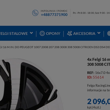
INFOLINIA I POMOC
Pn - Pt 8:00 - 18:00, Sob 9:00 - 1
+48877371900
FELGI STALOWE
OPONY
AKCESORIA
GI 16 M.IN. DO PEUGEOT 1007 2008 207 208 3008 308 5008 CITROEN DS3 DS4 DS5
4x Felgi 16 
308 5008 CI
REF:
16x7.0 4
ID:
55614
Felga RacingLin
informacje na t
2 096,
kpl.(4szt.)