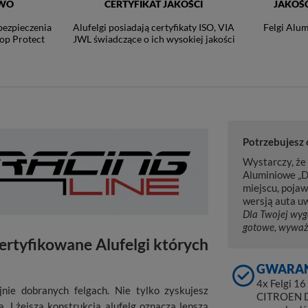
TWO
CERTYFIKAT JAKOŚCI
JAKOŚ
bezpieczenia
Alufelgi posiadają certyfikaty ISO, VIA
Felgi Alum
op Protect
JWL świadczące o ich wysokiej jakości
Potrzebujesz
Wystarczy, że 
Aluminiowe „D
miejscu, pojaw
wersją auta uw
Dla Twojej wyg
gotowe, wyważ
ertyfikowane Alufelgi których
GWARAN
4x Felgi 1
nie dobranych felgach. Nie tylko zyskujesz
CITROEN DS
. Lżejsza konstrukcja alufelg oznacza lepszą