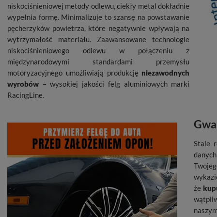
niskociśnieniowej metody odlewu, ciekły metal dokładnie
wypełnia formę. Minimalizuje to szansę na powstawanie
pęcherzyków powietrza, które negatywnie wpływają na
wytrzymałość materiału. Zaawansowane technologie
niskociśnieniowego odlewu w połączeniu z
międzynarodowymi standardami przemysłu
motoryzacyjnego umożliwiają produkcję
niezawodnych
wyrobów
– wysokiej jakości felg aluminiowych marki
RacingLine.
Gwar
Stale 
danych
Twojeg
wykazi
że
kupu
wątpli
nasz