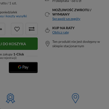
Przedpłata - od 0 zł
rutto / 1 szt.
MOŻLIWOŚĆ ZWROTU /
poniedziałek
WYMIANY
sy i koszty wysyłki
Sprawdź szczegóły
KUP NA RATY
+
Oblicz ratę
Ten produkt nie jest dostępny w
J DO KOSZYKA
sklepie stacjonarnym
ie zakupy
1-Click
bez rejestracji)