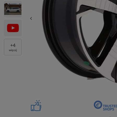
+
4
więcej