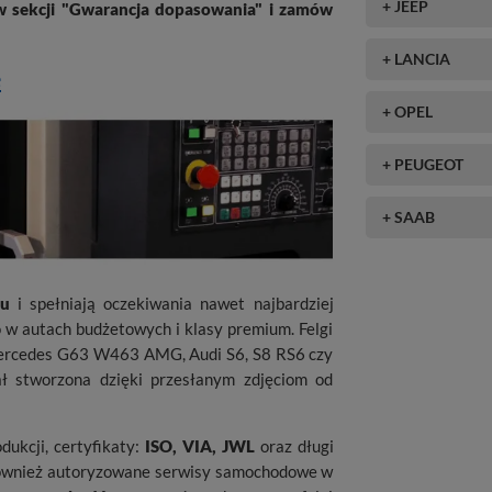
+ JEEP
w sekcji "Gwarancja dopasowania" i zamów
+ LANCIA
e
+ OPEL
+ PEUGEOT
+ SAAB
ku
i spełniają oczekiwania nawet najbardziej
w autach budżetowych i klasy premium. Felgi
ercedes G63 W463 AMG, Audi S6, S8 RS6 czy
ał stworzona dzięki przesłanym zdjęciom od
dukcji, certyfikaty:
ISO, VIA, JWL
oraz długi
 również autoryzowane serwisy samochodowe w