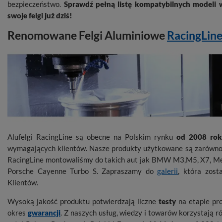
bezpieczeństwo.
Sprawdź pełną listę kompatybilnych modeli 
swoje felgi już dziś!
Renomowane Felgi Aluminiowe
RacingLin
Alufelgi RacingLine są obecne na Polskim rynku
od 2008 ro
wymagających klientów. Nasze produkty użytkowane są zarówno 
RacingLine montowaliśmy do takich aut jak BMW M3,M5, X7, M
Porsche Cayenne Turbo S. Zapraszamy do
galerii
, która zost
Klientów.
Wysoką jakość produktu potwierdzają liczne
testy
na etapie pro
okres
gwarancji
. Z naszych usług, wiedzy i towarów korzystają