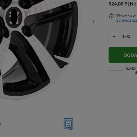
524,00 PLN
b
Wysyłka
w 
Sprawdź cza
-
DODA
Szybk
(