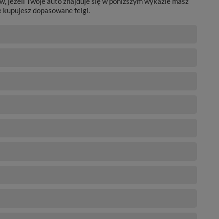
, jeżeli Twoje auto znajduje się w poniższym wykazie masz
e kupujesz dopasowane felgi.
O