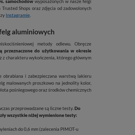
tys. samochodów
wyposażonych w nasze felgi
 Trusted Shops oraz zdjęcia od zadowolonych
 czy
Instagramie
.
 felg aluminiowych
niskociśnieniowej metody odlewu. Obręcze
są przeznaczone do użytkowania w okresie
raz z charakteru wykończenia, którego głównym
e obrabiana i zabezpieczana warstwą lakieru
elg malowanych proszkowo na jednolity kolor,
i, błota pośniegowego oraz środków chemicznych
wczas przeprowadzane są liczne testy.
Do
ły wszystkie niżej wymienione testy:
hyleniach do 0,6 mm (zalecenia PIMOT-u