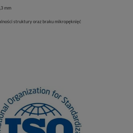
0,3 mm
ności struktury oraz braku mikropęknięć