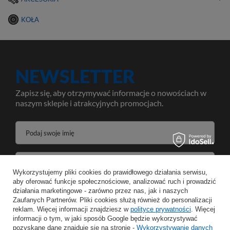
KOŁA
NEWSLETTER
Zapisz się, aby otrzymywać informacje o nowościach w
naszym sklepie i atrakcyjnych promocjach.
Podaj swoje imię
Podaj swój adres e-mail
Wykorzystujemy pliki cookies do prawidłowego działania serwisu,
aby oferować funkcje społecznościowe, analizować ruch i prowadzić
Wyrażam zgodę na przetwarzanie moich danych osobowych w celeach oraz zakresie realizacji usług Newsletter w
działania marketingowe - zarówno przez nas, jak i naszych
Zaufanych Partnerów. Pliki cookies służą również do personalizacji
reklam. Więcej informacji znajdziesz w
polityce prywatności
. Więcej
ZAPISZ
informacji o tym, w jaki sposób Google będzie wykorzystywać
pozyskane dane znajduje się na stronie -
Wykorzystywanie danych