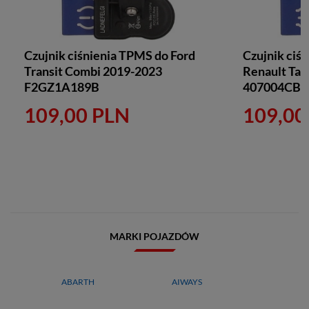
Czujnik ciśnienia TPMS do Ford
Czujnik ciś
Transit Combi 2019-2023
Renault Tal
F2GZ1A189B
407004CB
109,00 PLN
109,00
MARKI POJAZDÓW
ABARTH
AIWAYS