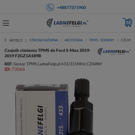
+48877371900
STRONA GŁÓWNA
AKCESORIA
TPMS - SERWISY
CZUJNIK
WSTECZ
Czujnik ciśnienia TPMS do Ford S-Max 2019-
2019 F2GZ1A189B
REF:
Sensor TPMS LadneFelgi.pl 433/315MHz CZARNY
ID:
73066