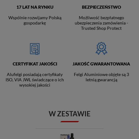
17 LAT NA RYNKU
BEZPIECZEŃSTWO
Wspólnie rozwijamy Polską
Możliwość bezpłatnego
gospodarkę
ubezpieczenia zamówienia -
Trusted Shop Protect
CERTYFIKAT JAKOŚCI
JAKOŚĆ GWARANTOWANA
Alufelgi posiadają certyfikaty
Felgi Aluminiowe objęte są 3
ISO, VIA JWL świadczące o ich
letnią gwarancją
wysokiej jakości
W ZESTAWIE