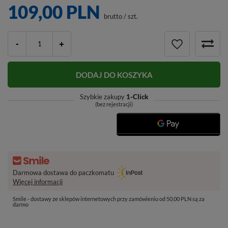
109,00 PLN
brutto
/
szt.
-
+
DODAJ DO KOSZYKA
Szybkie zakupy
1-Click
(bez rejestracji)
Darmowa dostawa do paczkomatu
Więcej informacji
Smile - dostawy ze sklepów internetowych przy zamówieniu od 50,00 PLN są za
darmo