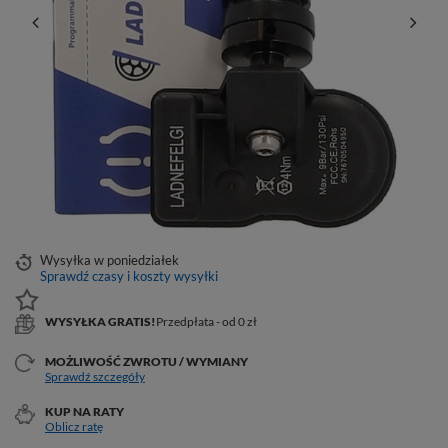
Wysyłka
w poniedziałek
Sprawdź czasy i koszty wysyłki
WYSYŁKA GRATIS!
Przedpłata - od 0 zł
MOŻLIWOŚĆ ZWROTU / WYMIANY
Sprawdź szczegóły
KUP NA RATY
Oblicz ratę