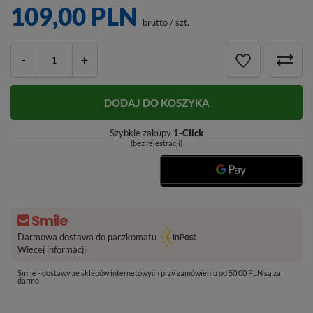
109,00 PLN
brutto
/
szt.
-
+
DODAJ DO KOSZYKA
Szybkie zakupy
1-Click
(bez rejestracji)
Darmowa dostawa do paczkomatu
Więcej informacji
Smile - dostawy ze sklepów internetowych przy zamówieniu od 50,00 PLN są za
darmo