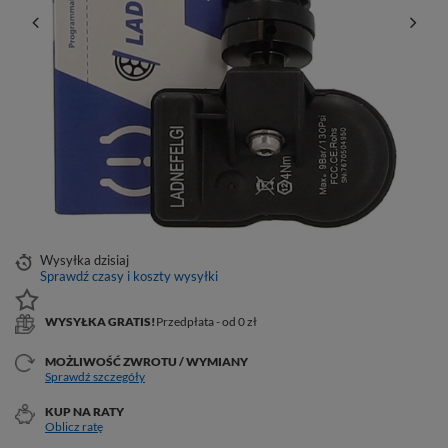
Wysyłka
dzisiaj
Sprawdź czasy i koszty wysyłki
WYSYŁKA GRATIS!
Przedpłata - od 0 zł
MOŻLIWOŚĆ ZWROTU / WYMIANY
Sprawdź szczegóły
KUP NA RATY
Oblicz ratę