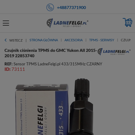
+48877371900
STRONA GŁÓWNA
AKCESORIA
TPMS - SERWISY
CZUJNIK
WSTECZ
Czujnik ciśnienia TPMS do GMC Yukon All 2015-
2019 22853740
REF:
Sensor TPMS LadneFelgi.pl 433/315MHz CZARNY
ID:
73111