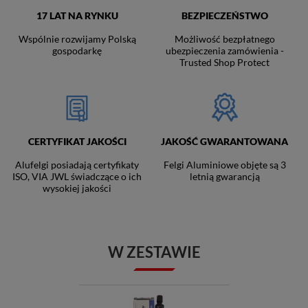
17 LAT NA RYNKU
BEZPIECZEŃSTWO
Wspólnie rozwijamy Polską
Możliwość bezpłatnego
gospodarkę
ubezpieczenia zamówienia -
Trusted Shop Protect
CERTYFIKAT JAKOŚCI
JAKOŚĆ GWARANTOWANA
Alufelgi posiadają certyfikaty
Felgi Aluminiowe objęte są 3
ISO, VIA JWL świadczące o ich
letnią gwarancją
wysokiej jakości
W ZESTAWIE