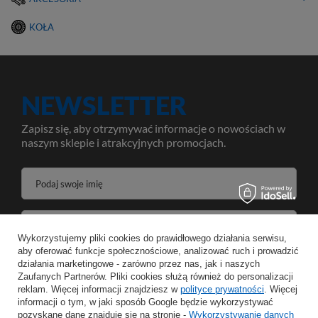
KOŁA
NEWSLETTER
Zapisz się, aby otrzymywać informacje o nowościach w
naszym sklepie i atrakcyjnych promocjach.
Podaj swoje imię
Podaj swój adres e-mail
Wykorzystujemy pliki cookies do prawidłowego działania serwisu,
aby oferować funkcje społecznościowe, analizować ruch i prowadzić
Wyrażam zgodę na przetwarzanie moich danych osobowych w celeach oraz zakresie realizacji usług Newsletter w
działania marketingowe - zarówno przez nas, jak i naszych
Zaufanych Partnerów. Pliki cookies służą również do personalizacji
reklam. Więcej informacji znajdziesz w
polityce prywatności
. Więcej
ZAPISZ
informacji o tym, w jaki sposób Google będzie wykorzystywać
pozyskane dane znajduje się na stronie -
Wykorzystywanie danych