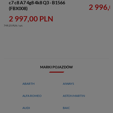
c7 c8 A7 4g8 4k8 Q3 - B1566
2 996,
(FBX008)
2 997,00 PLN
749,25 PLN / szt.
MARKI POJAZDÓW
ABARTH
AIWAYS
ALFA ROMEO
ASTON MARTIN
AUDI
BAIC