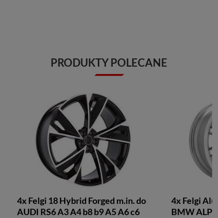
PRODUKTY POLECANE
4x Felgi 18 Hybrid Forged m.in. do
4x Felgi Al
AUDI RS6 A3 A4 b8 b9 A5 A6 c6
BMW ALPIN