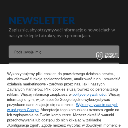
NEWSLETTER
Zapisz się, aby otrzymywać informacje o nowościach w
naszym sklepie i atrakcyjnych promocjach.
Podaj swoje imię
Podaj swój adres e-mail
Wykorzystujemy pliki cookies do prawidłowego działania serwisu,
aby oferować funkcje społecznościowe, analizować ruch i prowadzić
Wyrażam zgodę na przetwarzanie moich danych osobowych w celeach oraz zakresie realizacji usług Newsletter w
działania marketingowe - zarówno przez nas, jak i naszych
Zaufanych Partnerów. Pliki cookies służą również do personalizacji
reklam. Więcej informacji znajdziesz w
ZAPISZ
polityce prywatności
. Więcej
informacji o tym, w jaki sposób Google będzie wykorzystywać
pozyskane dane znajduje się na stronie -
Wykorzystywanie danych
w usługach Google
. Akceptacja tego komunikatu oznacza zgodę na
ich zapisywanie na Twoim komputerze. Możesz określić warunki
przechowywania lub dostępu do nich klikając w zakładkę
INFORMACJE
„Konfiguracja zgód”. Zgodę możesz wycofać w dowolnym momencie