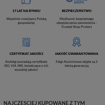
17 LAT NA RYNKU
BEZPIECZEŃSTWO
Wspólnie rozwijamy Polską
Możliwość bezpłatnego
gospodarkę
ubezpieczenia zamówienia -
Trusted Shop Protect
CERTYFIKAT JAKOŚCI
JAKOŚĆ GWARANTOWANA
Alufelgi posiadają certyfikaty
Felgi Aluminiowe objęte są 3
ISO, VIA JWL świadczące o ich
letnią gwarancją
wysokiej jakości
NAJCZĘSCIEJ KUPOWANE Z TYM