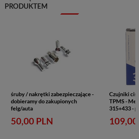
PRODUKTEM
śruby / nakrętki zabezpieczające -
Czujniki ciś
dobieramy do zakupionych
TPMS - Met
felg/auta
315+433 - 
50,00 PLN
109,00