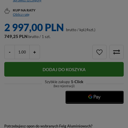
Sprawdź szczegóły
KUP NA RATY
Oblicz ratę
2 997,00 PLN
brutto
/
kpl.(4szt.)
749,25 PLN
brutto / 1 szt.
-
+
DODAJ DO KOSZYKA
Szybkie zakupy
1-Click
(bez rejestracji)
Potrzebujesz opon do wybranych Felg Aluminiowych?