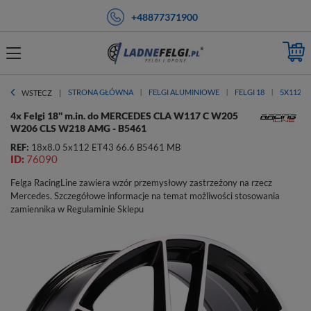
+48877371900
STRONA GŁÓWNA
FELGI ALUMINIOWE
FELGI 18
5X112
WSTECZ
4x Felgi 18'' m.in. do MERCEDES CLA W117 C W205
W206 CLS W218 AMG - B5461
REF:
18x8.0 5x112 ET43 66.6 B5461 MB
ID:
76090
Felga RacingLine zawiera wzór przemysłowy zastrzeżony na rzecz
Mercedes. Szczegółowe informacje na temat możliwości stosowania
zamiennika w Regulaminie Sklepu