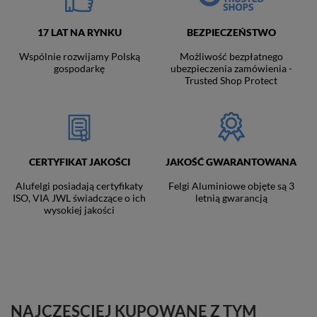
17 LAT NA RYNKU
BEZPIECZEŃSTWO
Wspólnie rozwijamy Polską
Możliwość bezpłatnego
gospodarkę
ubezpieczenia zamówienia -
Trusted Shop Protect
CERTYFIKAT JAKOŚCI
JAKOŚĆ GWARANTOWANA
Alufelgi posiadają certyfikaty
Felgi Aluminiowe objęte są 3
ISO, VIA JWL świadczące o ich
letnią gwarancją
wysokiej jakości
NAJCZĘSCIEJ KUPOWANE Z TYM