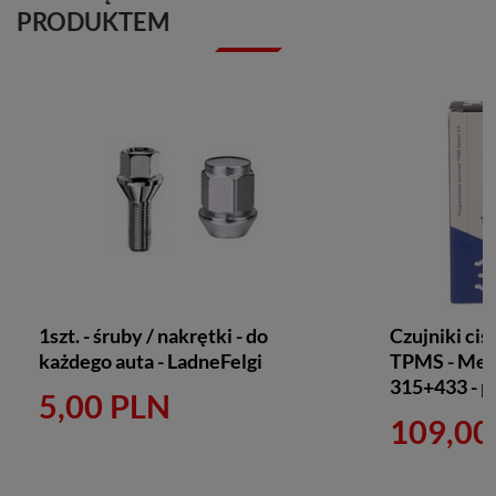
PRODUKTEM
1szt. - śruby / nakrętki - do
Czujniki ciś
każdego auta - LadneFelgi
TPMS - Met
315+433 - 
5,00 PLN
109,00