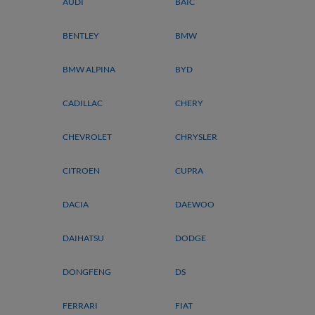
AUDI
BAIC
BENTLEY
BMW
BMW ALPINA
BYD
CADILLAC
CHERY
CHEVROLET
CHRYSLER
CITROEN
CUPRA
DACIA
DAEWOO
DAIHATSU
DODGE
DONGFENG
DS
FERRARI
FIAT