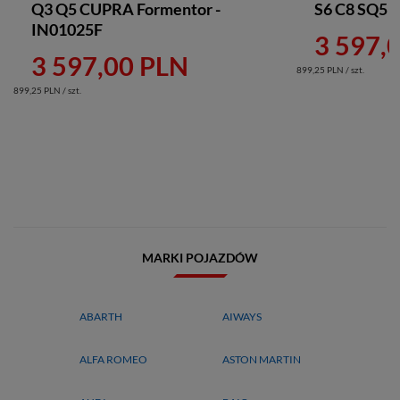
Q3 Q5 CUPRA Formentor -
S6 C8 SQ5 R
IN01025F
3 597,
3 597,00 PLN
899,25 PLN / szt.
899,25 PLN / szt.
MARKI POJAZDÓW
ABARTH
AIWAYS
ALFA ROMEO
ASTON MARTIN