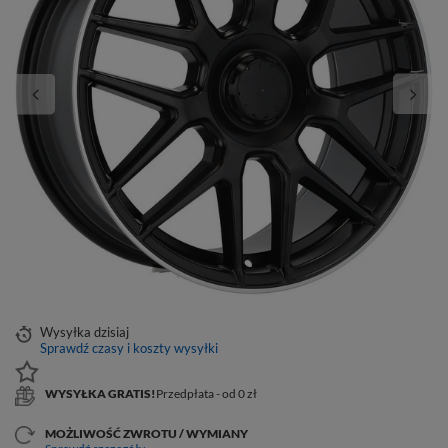
Wysyłka
dzisiaj
Sprawdź czasy i koszty wysyłki
WYSYŁKA GRATIS!
Przedpłata - od 0 zł
MOŻLIWOŚĆ ZWROTU / WYMIANY