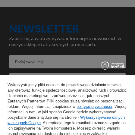
NEWSLETTER
Zapisz się, aby otrzymywać informacje o nowościach w
naszym sklepie i atrakcyjnych promocjach.
Podaj swoje imię
Podaj swój adres e-mail
Wykorzystujemy pliki cookies do prawidłowego działania serwisu,
aby oferować funkcje społecznościowe, analizować ruch i prowadzić
Wyrażam zgodę na przetwarzanie moich danych osobowych w celeach oraz zakresie realizacji usług Newsletter w
działania marketingowe - zarówno przez nas, jak i naszych
Zaufanych Partnerów. Pliki cookies służą również do personalizacji
reklam. Więcej informacji znajdziesz w
ZAPISZ
polityce prywatności
. Więcej
informacji o tym, w jaki sposób Google będzie wykorzystywać
pozyskane dane znajduje się na stronie -
Wykorzystywanie danych
w usługach Google
. Akceptacja tego komunikatu oznacza zgodę na
ich zapisywanie na Twoim komputerze. Możesz określić warunki
przechowywania lub dostępu do nich klikając w zakładkę