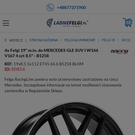
+48877371900
STRONA GŁÓWNA
FELGI ALUMINIOWE
FELGI 19
5X112
WSTECZ
4x Felgi 19'' m.in. do MERCEDES GLE SUV I W166
V167 4 szt 8.5'' - B1258
REF:
19x8.5 5x112 ET45 66.6 B1258 BLHM
ID:
80854
Felga RacingLine zawiera wzór przemysłowy zastrzeżony na rzecz
Mercedes. Szczegółowe informacje na temat możliwości stosowania
zamiennika w Regulaminie Sklepu