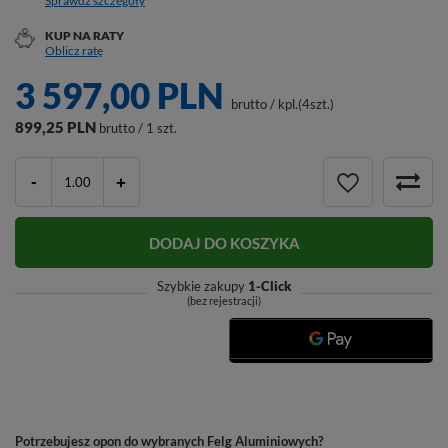
Sprawdź szczegóły
KUP NA RATY
Oblicz ratę
3 597,00 PLN
brutto
/
kpl.(4szt.)
899,25 PLN
brutto / 1 szt.
-
+
DODAJ DO KOSZYKA
Szybkie zakupy
1-Click
(bez rejestracji)
Potrzebujesz opon do wybranych Felg Aluminiowych?