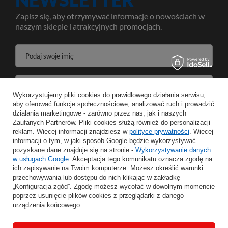
Zapisz się, aby otrzymywać informacje o nowościach w
naszym sklepie i atrakcyjnych promocjach.
Podaj swoje imię
Podaj swój adres e-mail
Wykorzystujemy pliki cookies do prawidłowego działania serwisu,
aby oferować funkcje społecznościowe, analizować ruch i prowadzić
Wyrażam zgodę na przetwarzanie moich danych osobowych w celeach oraz zakresie realizacji usług Newsletter w
działania marketingowe - zarówno przez nas, jak i naszych
Zaufanych Partnerów. Pliki cookies służą również do personalizacji
reklam. Więcej informacji znajdziesz w
ZAPISZ
polityce prywatności
. Więcej
informacji o tym, w jaki sposób Google będzie wykorzystywać
pozyskane dane znajduje się na stronie -
Wykorzystywanie danych
w usługach Google
. Akceptacja tego komunikatu oznacza zgodę na
ich zapisywanie na Twoim komputerze. Możesz określić warunki
przechowywania lub dostępu do nich klikając w zakładkę
INFORMACJE
„Konfiguracja zgód”. Zgodę możesz wycofać w dowolnym momencie
poprzez usunięcie plików cookies z przeglądarki z danego
urządzenia końcowego.
MOJE KONTO