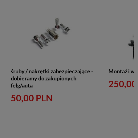
śruby / nakrętki zabezpieczające -
Montaż i wyw
dobieramy do zakupionych
250,00
felg/auta
50,00 PLN