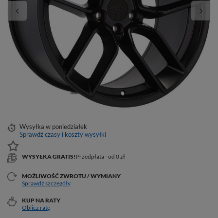
Wysyłka
w poniedziałek
Sprawdź czasy i koszty wysyłki
WYSYŁKA GRATIS!
Przedpłata - od 0 zł
MOŻLIWOŚĆ ZWROTU / WYMIANY
Sprawdź szczegóły
KUP NA RATY
Oblicz ratę