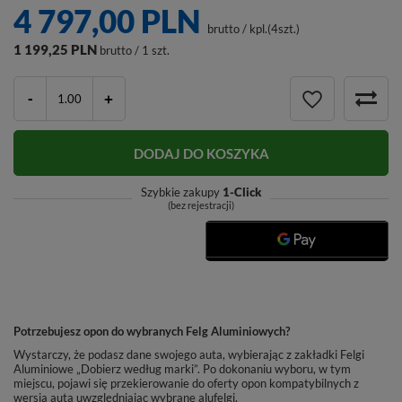
4 797,00 PLN
brutto
/
kpl.(4szt.)
1 199,25 PLN
brutto / 1 szt.
-
+
DODAJ DO KOSZYKA
Szybkie zakupy
1-Click
(bez rejestracji)
Potrzebujesz opon do wybranych Felg Aluminiowych?
Wystarczy, że podasz dane swojego auta, wybierając z zakładki Felgi
Aluminiowe „Dobierz według marki”. Po dokonaniu wyboru, w tym
miejscu, pojawi się przekierowanie do oferty opon kompatybilnych z
wersją auta uwzględniając wybrane alufelgi.