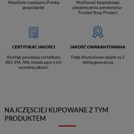
Wspólnie rozwijamy Polską
Możliwość bezpłatnego
gospodarkę
ubezpieczenia zamówienia -
Trusted Shop Protect
CERTYFIKAT JAKOŚCI
JAKOŚĆ GWARANTOWANA
Alufelgi posiadają certyfikaty
Felgi Aluminiowe objęte są 3
ISO, VIA JWL świadczące o ich
letnią gwarancją
wysokiej jakości
NAJCZĘSCIEJ KUPOWANE Z TYM
PRODUKTEM