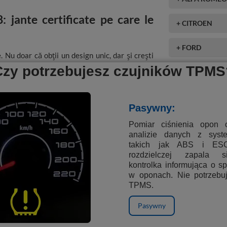
 jante certificate pe care le
+ CITROEN
+ FORD
 Nu doar că obții un design unic, dar și crești
iu înseamnă o dinamică mai bună, distanță de
Czy potrzebujesz czujników TPMS
+ LANCIA
alegând soluții obișnuite, când poți alege jante
+ OPEL
Pasywny:
+ PEUGEOT
Pomiar ciśnienia opon 
analizie danych z sys
takich jak ABS i ES
+ PORSCHE
rozdzielczej zapala s
i TPMS
kontrolka informująca o s
+ SAAB
w oponach. Nie potrzebu
TPMS.
Pasywny
nch în culoarea MB - POLEROWANE + CZARNY.
 prinderea 4x108 și ET 25 mm se potrivesc ideal