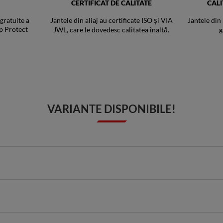
CERTIFICAT DE CALITATE
CAL
 gratuite a
Jantele din aliaj au certificate ISO și VIA
Jantele din
p Protect
JWL, care le dovedesc calitatea înaltă.
g
VARIANTE DISPONIBILE!