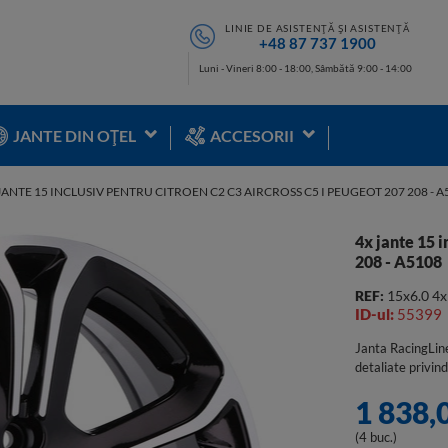
LINIE DE ASISTENȚĂ ȘI ASISTENȚĂ
+48 87 737 1900
Luni - Vineri 8:00 - 18:00, Sâmbătă 9:00 - 14:00
JANTE DIN OȚEL
ACCESORII
JANTE 15 INCLUSIV PENTRU CITROEN C2 C3 AIRCROSS C5 I PEUGEOT 207 208 - A
4x jante 15 
208 - A5108
REF:
15x6.0 4
ID-ul:
55399
Janta RacingLine
detaliate privind
1 838,
(4 buc.)