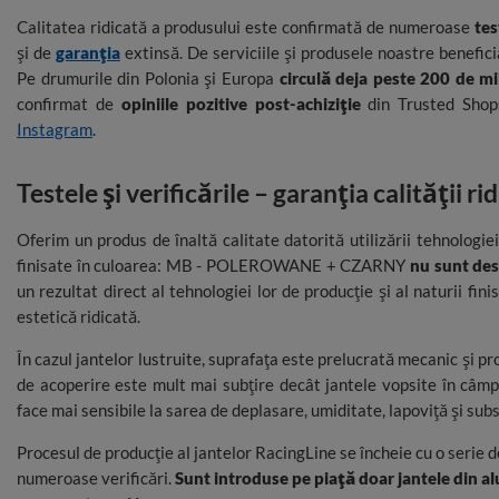
Calitatea ridicată a produsului este confirmată de numeroase
tes
și de
garanția
extinsă. De serviciile și produsele noastre benefici
Pe drumurile din Polonia și Europa
circulă deja peste 200 de mi
confirmat de
opiniile pozitive post-achiziție
din Trusted Shops 
Instagram
.
Testele și verificările – garanția calității r
Oferim un produs de înaltă calitate datorită utilizării tehnologi
finisate în culoarea: MB - POLEROWANE + CZARNY
nu sunt dest
un rezultat direct al tehnologiei lor de producție și al naturii fini
estetică ridicată.
În cazul jantelor lustruite, suprafața este prelucrată mecanic și pr
de acoperire este mult mai subțire decât jantele vopsite în câmp 
face mai sensibile la sarea de deplasare, umiditate, lapoviță și sub
Procesul de producție al jantelor RacingLine se încheie cu o serie d
numeroase verificări.
Sunt introduse pe piață doar jantele din al