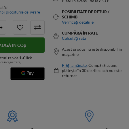
Plată în avans - de la 650 €
stăzi
POSIBILITATE DE RETUR /
mpii și costurile de livrare
SCHIMB
Verificați detaliile
+
CUMPĂRĂ ÎN RATE
Calculați rata
UGĂ IN COŞ
Acest produs nu este disponibil în
magazine
turi rapide
1-Click
ără înregistrare)
Plăți amânate
. Cumpără acum,
plătește în 30 de zile dacă nu este
returnat