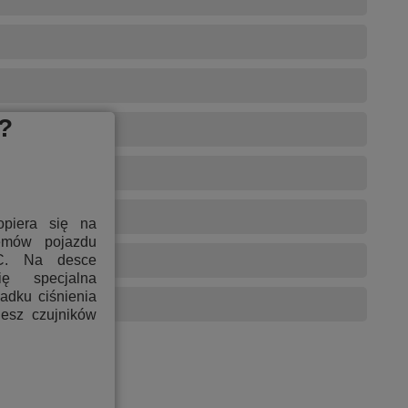
3 184,00 PLN
4 495,00 PLN
?
3 957,00 PLN
3 627,00 PLN
opiera się na
temów pojazdu
C. Na desce
4 470,00 PLN
ię specjalna
padku ciśnienia
jesz czujników
4 879,00 PLN
4 350,00 PLN