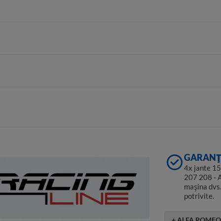
GARANȚI
4x jante 1
207 208 - 
mașina dvs. 
potrivite.
+ ALFA ROME