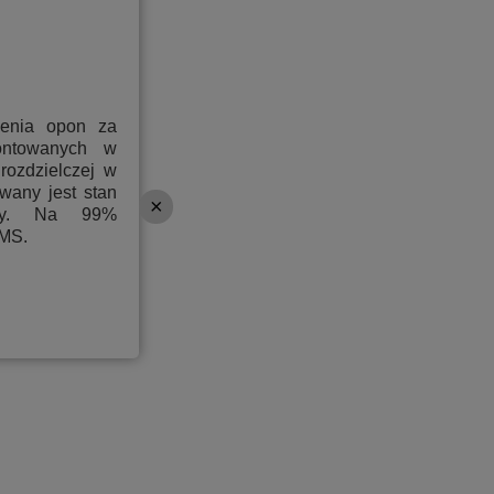
3 505,00 PLN
3 792,00 PLN
ienia opon za
ontowanych w
rozdzielczej w
3 404,00 PLN
wany jest stan
ony. Na 99%
PMS.
3 590,00 PLN