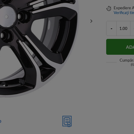
Expediere
A
Verificați ti
-
ADA
Cumpără
(f