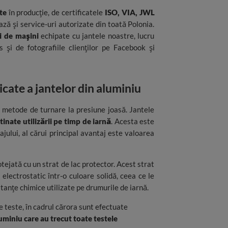
te
în producție, de certificatele
ISO, VIA, JWL
ază și service-uri autorizate din toată Polonia.
i de mașini
echipate cu jantele noastre, lucru
și de fotografiile clienților pe Facebook și
idicate a jantelor din aluminiu
ei metode de turnare la presiune joasă. Jantele
inate utilizării pe timp de iarnă
. Acesta este
sajului, al cărui principal avantaj este valoarea
otejată cu un strat de lac protector. Acest strat
electrostatic într-o culoare solidă, ceea ce le
stanțe chimice utilizate pe drumurile de iarnă.
e teste, în cadrul cărora sunt efectuate
uminiu care au trecut toate testele