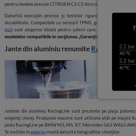
pentru modele precum CITROEN C2 C3 Aircross C5 I PEUGEOT 2
Kumho 205/65 R15 + Felgi A5108 MB 4x108
Datorită execuției precise și testelor riguroase de calitate, j
durabilitate. Compatibile cu senzorii TPMS, garantează siguranță 
inch
sunt alegerea ideală pentru șoferii care apreciază stilul, ca
Goodyear 185/65 R15 + Felgi A5108 MB 4x108
modelelor compatibile în secțiunea „Garanția potrivirii” și coma
Jante din aluminiu renumite
RacingLine
Nexen 185/65 R15 + Felgi A5108 MB 4x108
Hankook 185/65 R15 + Felgi A5108 MB 4x108
Jantele din aluminiu RacingLine sunt prezente pe piața polone
exigenți clienți. Produsele noastre sunt utilizate atât pe mașini
jante RacingLine pe BMW M3, M5, X7, Mercedes G63 W463 AMG, A
Te invităm în
galeria
creată datorită fotografiilor clienților.