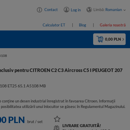
Limbă:
Romanian
Contact
Log in
Calculator ET
Blog
Galeria noastră
0,00 PLN
5108
inclusiv pentru CITROEN C2 C3 Aircross C5 I PEUGEOT 207
x108 ET25 65.1 A5108 MB
 conține un desen industrial înregistrat în favoarea Citroen. Informații
 posibilitatea utilizării unui înlocuitor se găsesc în Regulamentul Magazinului.
00 PLN
brut
/
set
LIVRARE GRATUITĂ!