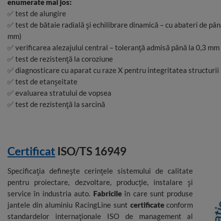
enumerate mai jos:
✅ test de alungire
✅ test de bătaie radială și echilibrare dinamică – cu abateri de 
mm)
✅ verificarea alezajului central – toleranță admisă până la 0,3 mm
✅ test de rezistență la coroziune
✅ diagnosticare cu aparat cu raze X pentru integritatea structurii 
✅ test de etanșeitate
✅ evaluarea stratului de vopsea
✅ test de rezistență la sarcină
Certificat
ISO/TS 16949
Specificația definește cerințele sistemului de calitate
pentru proiectare, dezvoltare, producție, instalare și
service în industria auto.
Fabricile
în care sunt produse
jantele din aluminiu RacingLine sunt
certificate
conform
standardelor internaționale ISO de management al