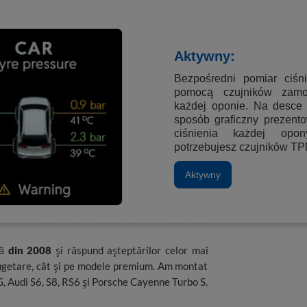
07 208.
antele noastre oferă o potrivire excelentă și
și confort în utilizare.
Jante din aluminiu 15-
Aktywny:
litatea și siguranța.
Verifică lista completă a
Bezpośredni pomiar ciśn
ndă-ți jantele chiar azi!
pomocą czujników zam
każdej oponie. Na desce 
sposób graficzny prezento
ciśnienia każdej op
potrzebujesz czujników T
Aktywny
ză
din 2008
și răspund așteptărilor celor mai
 bugetare, cât și pe modele premium. Am montat
udi S6, S8, RS6 și Porsche Cayenne Turbo S.