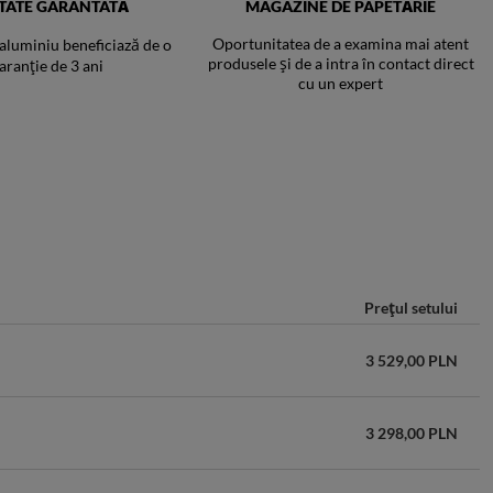
ITATE GARANTATĂ
MAGAZINE DE PAPETĂRIE
Oportunitatea de a examina mai atent
 aluminiu beneficiază de o
produsele și de a intra în contact direct
aranție de 3 ani
cu un expert
Prețul setului
3 529,00 PLN
3 298,00 PLN