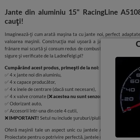
Dębica 195/65 R15 + Felgi A5108 MB 4x108
Jante din aluminiu 15" RacingLine A5108:
cauți!
Goodyear 205/65 R15 + Felgi A5108 MB 4x108
Imaginează-ți cum arată mașina ta cu jante noi, perfect adaptate.
valoarea mașinii. Construcția mai ușoară a jantelor din alumin
frânare mai scurtă și consum redus de combustibil. Merită să riști 
Hankook 205/65 R15 + Felgi A5108 MB 4x108
sigure și verificate de la LadneFelgi.pl?
Cumpărând acest produs, primești de la noi:
Nexen 205/65 R15 + Felgi A5108 MB 4x108
✅ 4 x jante noi din aluminiu,
✅ 4 x capace producător,
✅ 4 x inele de centrare (dacă sunt necesare),
Falken 205/65 R15 + Felgi A5108 MB 4x108
✅ 4 x valve cromate
(❌ acestea nu sunt senzori TPMS)
➡️
senzor
✅ Odorizant auto,
✅ Accesorii într-una din cele 4 cutii,
Michelin 205/65 R15 + Felgi A5108 MB 4x108
❌ IMPORTANT!
Setul nu include șuruburi/piulițe ➡️
accesorii
Oferă mașinii tale un aspect unic cu jantele A5108 de 15 i
Continental 205/65 R15 + Felgi A5108 MB 4x108
Proiectate pentru o potrivire perfectă, jantele cu lățimea 6.0", cu