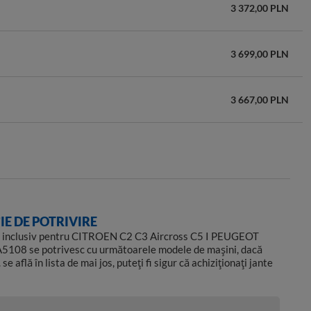
3 372,00 PLN
3 699,00 PLN
3 667,00 PLN
3 061,00 PLN
3 631,00 PLN
E DE POTRIVIRE
5 inclusiv pentru CITROEN C2 C3 Aircross C5 I PEUGEOT
3 138,00 PLN
A5108 se potrivesc cu următoarele modele de mașini, dacă
se află în lista de mai jos, puteți fi sigur că achiziționați jante
3 691,00 PLN
O