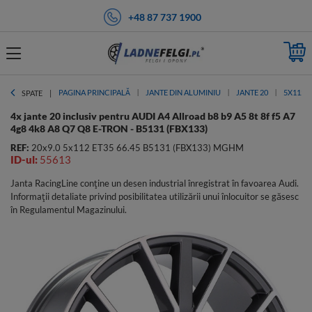
+48 87 737 1900
PAGINA PRINCIPALĂ
JANTE DIN ALUMINIU
JANTE 20
5X112
SPATE
4x jante 20 inclusiv pentru AUDI A4 Allroad b8 b9 A5 8t 8f f5 A7
4g8 4k8 A8 Q7 Q8 E-TRON - B5131 (FBX133)
REF:
20x9.0 5x112 ET35 66.45 B5131 (FBX133) MGHM
ID-ul:
55613
Janta RacingLine conține un desen industrial înregistrat în favoarea Audi.
Informații detaliate privind posibilitatea utilizării unui înlocuitor se găsesc
în Regulamentul Magazinului.