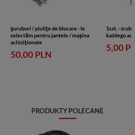
șuruburi / piulițe de blocare - le
1szt. - śruby
selectăm pentru jantele / mașina
każdego aut
achiziționate
5,00 P
50,00 PLN
PRODUKTY POLECANE