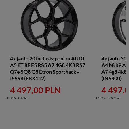
4x jante 20 inclusiv pentru AUDI
4x jante 20
A5 8T 8F F5 RS5 A7 4G8 4K8 RS7
A4 b8 b9 A5 
Q7e SQ8 Q8 Etron Sportback -
A7 4g8 4k8 
I5598 (FBX112)
(IN5400)
4 497,00 PLN
4 497,
1 124,25 PLN / buc.
1 124,25 PLN / buc.