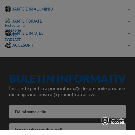
JANTE DIN ALUMINIU
JANTE FORJATE
JANTE DIN OȚEL
ACCESORII
BULETIN INFORMATIV
Înscrie-te pentru a primi informații despre noile produse
din magazinul nostru și promoții atractive.
Dă-mi numele tău
Introdu adresa ta de e-mail