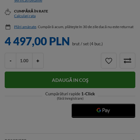
Verificați detaliile
CUMPĂRĂ ÎN RATE
Calculați rata
Plăți amânate
. Cumpără acum, plătește în 30 de zile dacă nu este returnat
4 497,00 PLN
brut
/
set (4 buc.)
-
+
ADAUGĂ IN COŞ
Cumpărături rapide
1-Click
(fără înregistrare)