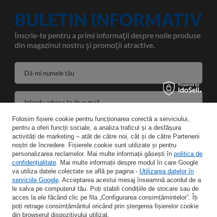
BULETIN INFORMATIV
Înscrie-te pentru a primi informații despre noile produse
din magazinul nostru și promoții atractive.
Dă-mi numele tău
Introdu adresa ta de e-mail
Folosim fișiere cookie pentru funcționarea corectă a serviciului,
Sunt de acord cu prelucrarea datelor mele personale în scopurile și domeniul de aplicare al serviciilor de Newsletter.
pentru a oferi funcții sociale, a analiza traficul și a desfășura
activități de marketing – atât de către noi, cât și de către Partenerii
noștri de încredere. Fișierele cookie sunt utilizate și pentru
SALVA
personalizarea reclamelor. Mai multe informații găsești în
politica de
confidențialitate
. Mai multe informații despre modul în care Google
va utiliza datele colectate se află pe pagina -
Utilizarea datelor în
serviciile Google
. Acceptarea acestui mesaj înseamnă acordul de a
le salva pe computerul tău. Poți stabili condițiile de stocare sau de
INFORMAŢII
acces la ele făcând clic pe fila „Configurarea consimțămintelor”. Îți
poți retrage consimțământul oricând prin ștergerea fișierelor cookie
din browserul dispozitivului utilizat.