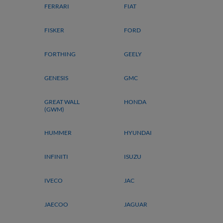
FERRARI
FIAT
FISKER
FORD
FORTHING
GEELY
GENESIS
GMC
GREAT WALL
HONDA
(GWM)
HUMMER
HYUNDAI
INFINITI
ISUZU
IVECO
JAC
JAECOO
JAGUAR