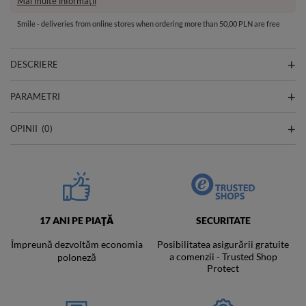
Mai multe informații
Smile - deliveries from online stores when ordering more than 50,00 PLN are free
DESCRIERE
PARAMETRI
OPINII
(0)
17 ANI PE PIAȚĂ
SECURITATE
Împreună dezvoltăm economia
Posibilitatea asigurării gratuite
a comenzii - Trusted Shop
poloneză
Protect