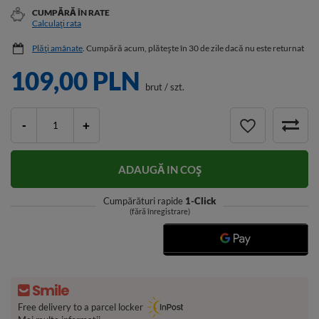
CUMPĂRĂ ÎN RATE
Calculați rata
Plăți amânate
. Cumpără acum, plătește în 30 de zile dacă nu este returnat
109,00 PLN
brut
/
szt.
-
+
ADAUGĂ IN COŞ
Cumpărături rapide
1-Click
(fără înregistrare)
Free delivery to a parcel locker