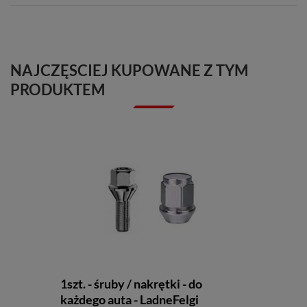
NAJCZĘSCIEJ KUPOWANE Z TYM
PRODUKTEM
1szt. - śruby / nakrętki - do
każdego auta - LadneFelgi