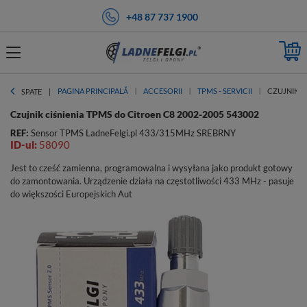
+48 87 737 1900
PAGINA PRINCIPALĂ
ACCESORII
TPMS - SERVICII
CZUJNIK CI
SPATE
Czujnik ciśnienia TPMS do Citroen C8 2002-2005 543002
REF:
Sensor TPMS LadneFelgi.pl 433/315MHz SREBRNY
ID-ul:
58090
Jest to cześć zamienna, programowalna i wysyłana jako produkt gotowy
do zamontowania. Urządzenie działa na częstotliwości 433 MHz - pasuje
do większości Europejskich Aut