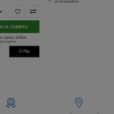
en la papelería
+
R AL CARRITO
as rápidas
1-Click
(sin registro)