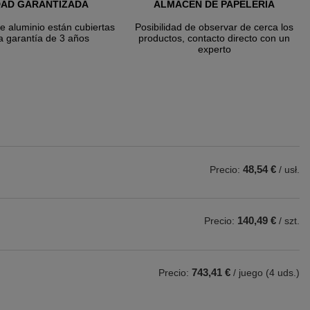
DAD GARANTIZADA
ALMACÉN DE PAPELERÍA
de aluminio están cubiertas
Posibilidad de observar de cerca los
a garantía de 3 años
productos, contacto directo con un
experto
48,54 €
Precio:
/ usł.
140,49 €
Precio:
/ szt.
743,41 €
Precio:
/ juego (4 uds.)