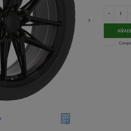
-
AÑADI
Compr