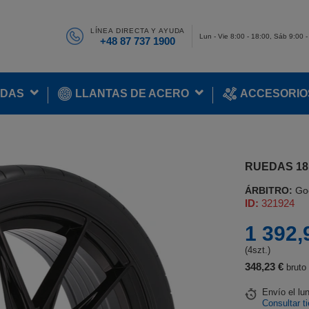
LÍNEA DIRECTA Y AYUDA
Lun - Vie 8:00 - 18:00, Sáb 9:00 
+48 87 737 1900
ADAS
LLANTAS DE ACERO
ACCESORIO
RUEDAS 18 
ÁRBITRO:
Go
ID:
321924
1 392,
(4szt.)
348,23 €
bruto 
Envío
el lu
Consultar t