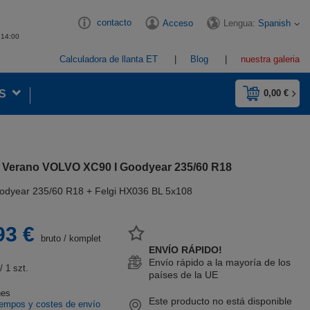
contacto
Lengua:
Spanish
Acceso
- 14:00
Calculadora de llanta ET
Blog
nuestra galeria
S
0,00 €
Verano VOLVO XC90 I Goodyear 235/60 R18
odyear 235/60 R18 + Felgi HX036 BL 5x108
93 €
bruto
/
komplet
ENVÍO RÁPIDO!
Envío rápido a la mayoría de los
/ 1 szt.
países de la UE
nes
Este producto no está disponible
iempos y costes de envío