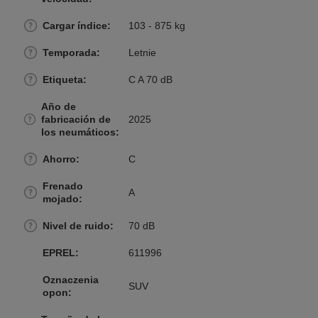
Cargar índice
103 - 875 kg
Temporada
Letnie
Etiqueta
C A 70 dB
Año de
fabricación de
2025
los neumáticos
Ahorro
C
Frenado
A
mojado
Nivel de ruido
70 dB
EPREL
611996
Oznaczenia
SUV
opon