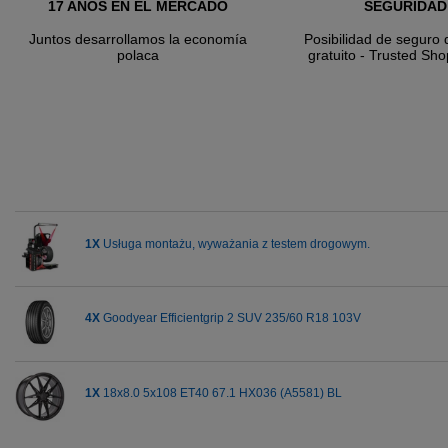
17 AÑOS EN EL MERCADO
SEGURIDAD
Juntos desarrollamos la economía
Posibilidad de seguro 
polaca
gratuito - Trusted Sho
1X
Usługa montażu, wyważania z testem drogowym.
4X
Goodyear Efficientgrip 2 SUV 235/60 R18 103V
1X
18x8.0 5x108 ET40 67.1 HX036 (A5581) BL