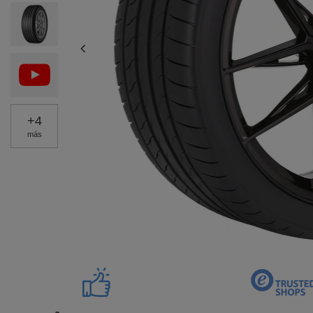
+
4
más