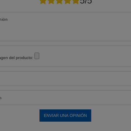
5/5
nión
agen del producto:
o
ENVIAR UNA OPINIÓN