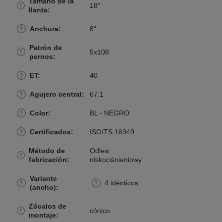
Tamaño de la
18"
llanta
Anchura
8"
Patrón de
5x108
pernos
ET
40
Agujero central
67.1
Color
BL - NEGRO
Certificados
ISO/TS 16949
Método de
Odlew
fabricación
niskociśnieniowy
Variante
4 idénticos
(ancho)
Zócalos de
cónico
montaje