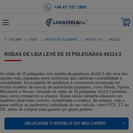
+48 87 737 1900
VOLTAR
CASA
JANTES DE ALUMÍNIO
JANTES 15''
4X114,3
RODAS DE LIGA LEVE DE 15 POLEGADAS 4X114.3
As rodas de 15 polegadas com padrão de parafusos 4x114,3 são uma das
opções mais populares entre motoristas que valorizam confiabilidade e
versatilidade. Esse padrão de parafusos é comumente encontrado em
muitos modelos de marcas de automóveis populares, como Honda, Toyota,
Mitsubishi e Nissan, tornando as rodas de 15 polegadas 4x114,3 perfeitas
para carros compactos e urbanos. Rodas nesse tamanho oferecem um
equilíbrio ideal entre conforto, estabilidade e estética. No entanto, vale a
pena verificar os parâmetros individuais do seu veículo, como PCD, ET ou
CB, antes de comprar para garantir um ajuste perfeito.
SELECIONE O MODELO DO SEU CARRO