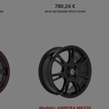
780,24 €
uto
atras do komplet (4szt.) bruto
Modelo: ABRERA MK539