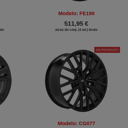
Modelo: FE190
511,95 €
uto
atras do conj. (4 un.) bruto
DESCONTO
EM PROMOÇÃO
4
Modelo: CG077