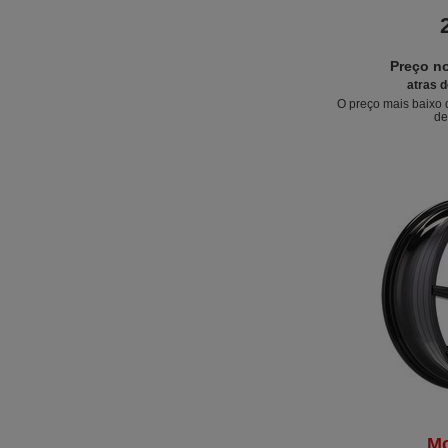
Preço n
atras d
O preço mais baixo 
de
Mo