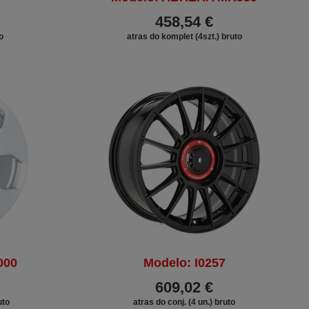
458,54 €
o
atras do komplet (4szt.) bruto
000
Modelo: I0257
609,02 €
uto
atras do conj. (4 un.) bruto