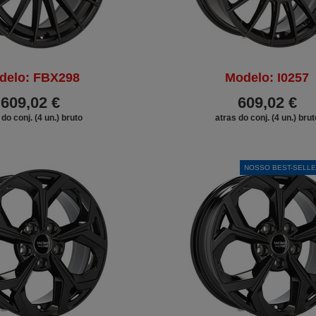
delo: FBX298
Modelo: I0257
609,02 €
609,02 €
 do conj. (4 un.) bruto
atras do conj. (4 un.) brut
DESCONTO
NOSSO BEST-SELL