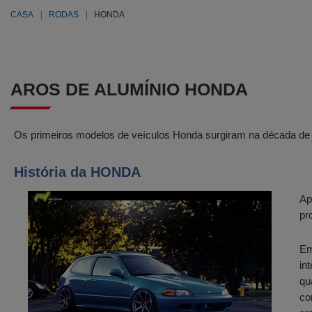
CASA
RODAS
HONDA
AROS DE ALUMÍNIO HONDA
Os primeiros modelos de veículos Honda surgiram na década de 
História da HONDA
Ap
pr
Em
in
qu
co