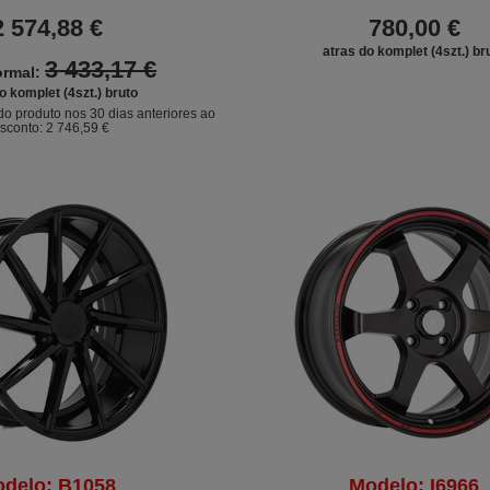
2 574,88 €
780,00 €
atras do komplet (4szt.) br
3 433,17 €
ormal:
o komplet (4szt.) bruto
do produto nos 30 dias anteriores ao
sconto:
2 746,59 €
delo: B1058
Modelo: I6966