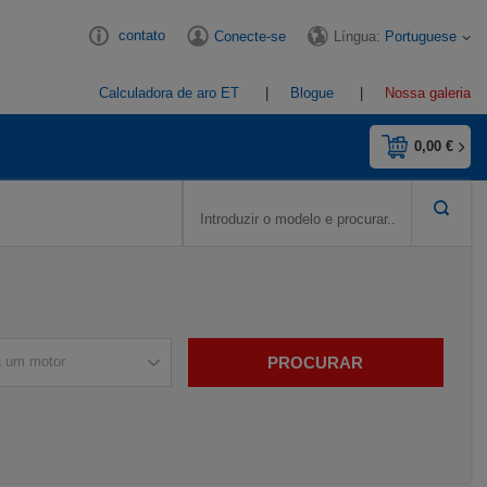
contato
Língua:
Portuguese
Conecte-se
Calculadora de aro ET
Blogue
Nossa galeria
0,00 €
PROCURAR
a um motor