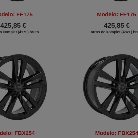
delo: FE175
Modelo: FE175
425,85 €
425,85 €
o komplet (4szt.) bruto
atras do komplet (4szt.) br
DESCONTO
delo: FBX254
Modelo: FBX25