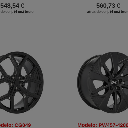
548,54 €
560,73 €
 do conj. (4 un.) bruto
atras do conj. (4 un.) brut
delo: CG049
Modelo: PW457-4200