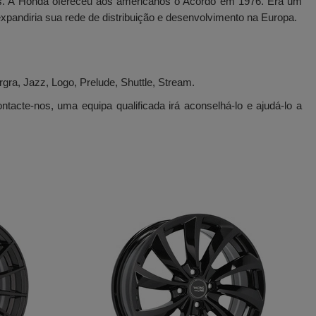
. A Honda ofereceu aos americanos o Acordo em 1976. Era um
pandiria sua rede de distribuição e desenvolvimento na Europa.
ra, Jazz, Logo, Prelude, Shuttle, Stream.
tacte-nos, uma equipa qualificada irá aconselhá-lo e ajudá-lo a