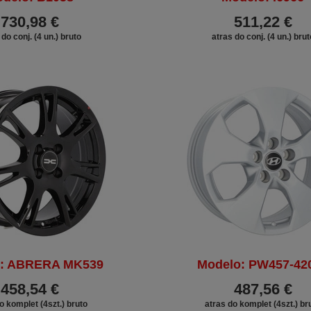
730,98 €
511,22 €
 do conj. (4 un.) bruto
atras do conj. (4 un.) brut
o: ABRERA MK539
Modelo: PW457-42
458,54 €
487,56 €
o komplet (4szt.) bruto
atras do komplet (4szt.) br