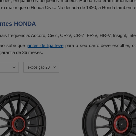
andes, enquanto os pequenos modelos Honda não eram procurados
rro maior que o Honda Civic. Na década de 1990, a Honda também ex
antes HONDA
frequência: Accord, Civic, CR-V, CR-Z, FR-V, HR-V, Insight, Interg
 não sabe que
jantes de liga leve
para o seu carro deve escolher, con
 garantia de 36 meses.
exposição 20