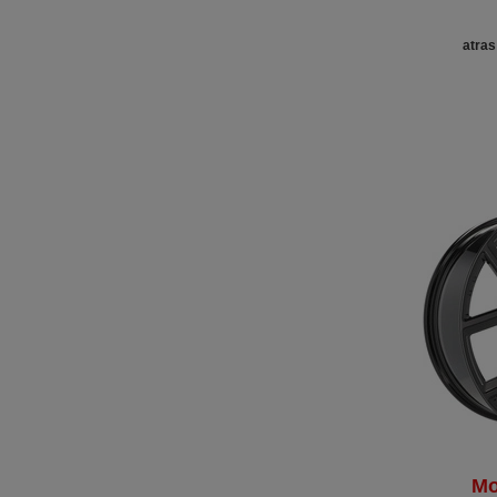
atras
Mo