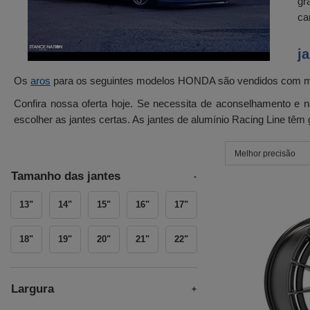
gr
ca
j
Os
aros
para os seguintes modelos HONDA são vendidos com mais 
Confira nossa oferta hoje. Se necessita de aconselhamento e
escolher as jantes certas. As jantes de alumínio Racing Line têm
Melhor precisão
Tamanho das jantes
13"
14"
15"
16"
17"
18"
19"
20"
21"
22"
Largura