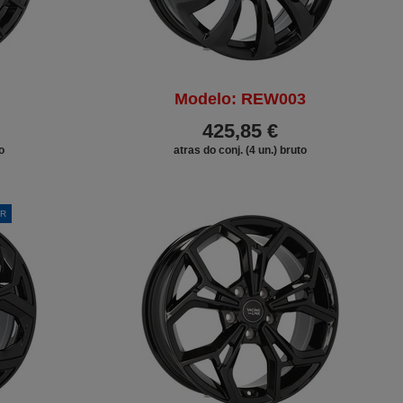
Modelo: REW003
425,85 €
o
atras do conj. (4 un.) bruto
ER
DESCONTO
DESCONTO