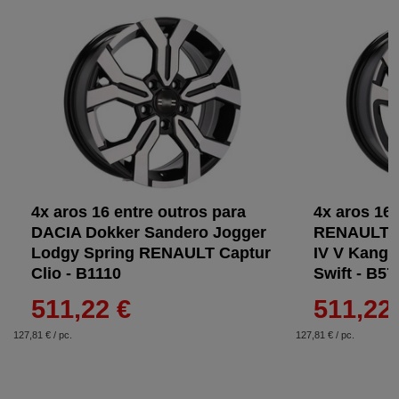
4x aros 16 entre outros para
4x aros 16 
DACIA Dokker Sandero Jogger
RENAULT C
Lodgy Spring RENAULT Captur
IV V Kango
Clio - B1110
Swift - B57
511,22 €
511,22
127,81 € / pc.
127,81 € / pc.