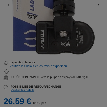
Expédition
le lundi
Vérifiez les délais et les frais d'expédition
EXPÉDITION RAPIDE!
Vers la plupart des pays de l&#39;UE
POSSIBILITÉ DE RETOUR/ÉCHANGE
Vérifiez les détails
26,59 €
brut
/
pcs.