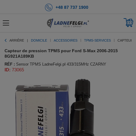
+48 87 737 1900
ARRIÈRE
DOMICILE
ACCESSOIRES
TPMS-SERVICES
CAPTEUR D
Capteur de pression TPMS pour Ford S-Max 2006-2015
8G921A189KB
RÉF :
Sensor TPMS LadneFelgi.pl 433/315MHz CZARNY
ID:
73065