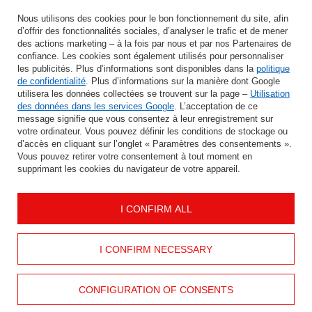
Saisissez votre adresse e-mail
Nous utilisons des cookies pour le bon fonctionnement du site, afin
d’offrir des fonctionnalités sociales, d’analyser le trafic et de mener
J'accepte le traitement de mes données personnelles aux fins et dans le cadre du service Newsletter dans la rubrique
des actions marketing – à la fois par nous et par nos Partenaires de
confiance. Les cookies sont également utilisés pour personnaliser
les publicités. Plus d’informations sont disponibles dans la
politique
ÉCONOMISER
de confidentialité
. Plus d’informations sur la manière dont Google
utilisera les données collectées se trouvent sur la page –
Utilisation
des données dans les services Google
. L’acceptation de ce
message signifie que vous consentez à leur enregistrement sur
votre ordinateur. Vous pouvez définir les conditions de stockage ou
AIDER
d’accès en cliquant sur l’onglet « Paramètres des consentements ».
Vous pouvez retirer votre consentement à tout moment en
supprimant les cookies du navigateur de votre appareil.
INFORMATION
I CONFIRM ALL
MON COMPTE
CONTACTEZ
I CONFIRM NECESSARY
CONFIGURATION OF CONSENTS